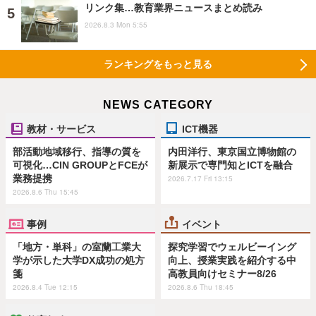
リンク集…教育業界ニュースまとめ読み
2026.8.3 Mon 5:55
ランキングをもっと見る
NEWS CATEGORY
教材・サービス
ICT機器
部活動地域移行、指導の質を
内田洋行、東京国立博物館の
可視化…CIN GROUPとFCEが
新展示で専門知とICTを融合
業務提携
2026.7.17 Fri 13:15
2026.8.6 Thu 15:45
事例
イベント
「地方・単科」の室蘭工業大
探究学習でウェルビーイング
学が示した大学DX成功の処方
向上、授業実践を紹介する中
箋
高教員向けセミナー8/26
2026.8.4 Tue 12:15
2026.8.6 Thu 18:45