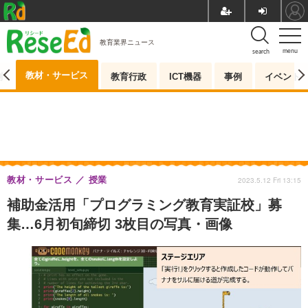
教育業界ニュース
menu
search
教材・サービス
測
教育行政
ICT機器
事例
イベント
教材・サービス
授業
2023.5.12 Fri 13:15
補助金活用「プログラミング教育実証校」募
集…6月初旬締切 3枚目の写真・画像