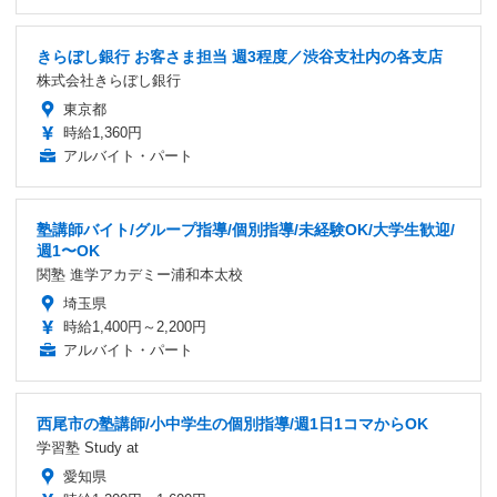
きらぼし銀行 お客さま担当 週3程度／渋谷支社内の各支店
株式会社きらぼし銀行
東京都
時給1,360円
アルバイト・パート
塾講師バイト/グループ指導/個別指導/未経験OK/大学生歓迎/
週1〜OK
関塾 進学アカデミー浦和本太校
埼玉県
時給1,400円～2,200円
アルバイト・パート
西尾市の塾講師/小中学生の個別指導/週1日1コマからOK
学習塾 Study at
愛知県