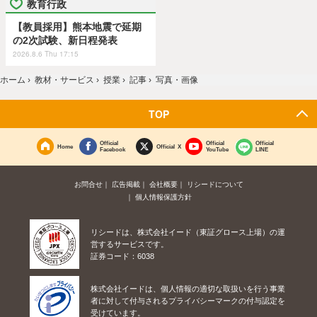
教育行政
【教員採用】熊本地震で延期
の2次試験、新日程発表
2026.8.6 Thu 17:15
ホーム
›
教材・サービス
›
授業
›
記事
›
写真・画像
TOP
Official
Official
Official
Home
Official X
Facebook
YouTube
LINE
お問合せ
広告掲載
会社概要
リシードについて
個人情報保護方針
リシードは、株式会社イード（東証グロース上場）の運
営するサービスです。
証券コード：6038
株式会社イードは、個人情報の適切な取扱いを行う事業
者に対して付与されるプライバシーマークの付与認定を
受けています。