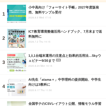
小中高向け「フォーサイト手帳」2027年度版発
売、無料サンプル受付
2026.8.5 Wed 17:15
ICT教育環境整備活用ハンドブック、7月末まで送
料無料に
2026.7.2 Thu 14:15
1人1台端末運用の注意点と効果的活用法…Skyウ
ェビナー9/30まで
PR
2020.8.24 Mon 10:15
AI先生「atama＋」中学理科の提供開始、中学生
向けは3教科に
2020.9.17 Thu 11:50
全国学テのCSVレイアウト公開、情報モラル学習