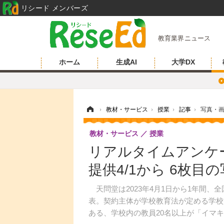
リシード メンバーズ
教育業界ニュース
ホーム
生成AI
大学DX
ホーム
›
教材・サービス
›
授業
›
記事
›
写真・
教材・サービス
授業
リアルタイムアンケ
提供4/1から 6枚目
天問堂は2023年4月1日から1年間、
表。契約主体が学校教育法が定める学校
ある、学校内の教員20名以上が「イマ