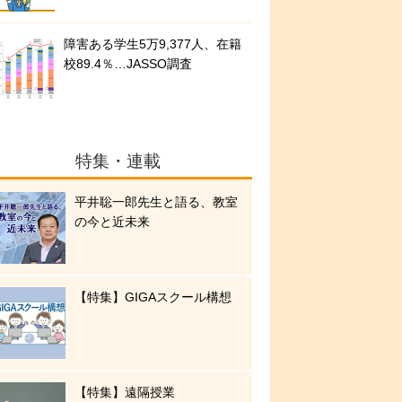
障害ある学生5万9,377人、在籍
校89.4％…JASSO調査
特集・連載
平井聡一郎先生と語る、教室
の今と近未来
【特集】GIGAスクール構想
【特集】遠隔授業