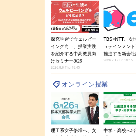
探究学習でウェルビー
TBS×NTT、
イング向上、授業実践
ュテインメント
を紹介する中高教員向
推進する新会社
2026.7.17 Fri 18:15
けセミナー8/26
2026.8.6 Thu 18:45
オンライン授業
理工系女子倍増へ、女
中学・高校へ出