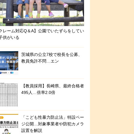
クレーム対応Q＆A】公園でいたずらをしてい
子供がいる
茨城県の公立7校で校長を公募、
教員免許不問…エン
【教員採用】長崎県、最終合格者
495人…倍率2.0倍
「こども性暴力防止法」特設ペー
ジ公開…対象事業者や防犯カメラ
設置を解説