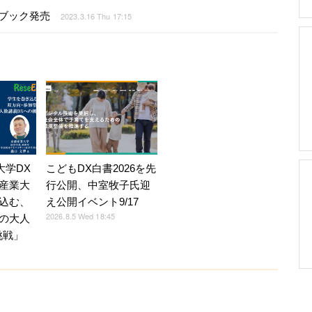
ドブック発売
2023.3.16 Thu 17:15
】大学DX
こどもDX白書2026を先
産業大
行公開、中室牧子氏迎
込む、
え公開イベント9/17
2026.8.5 Wed 18:45
の大人
挑戦」