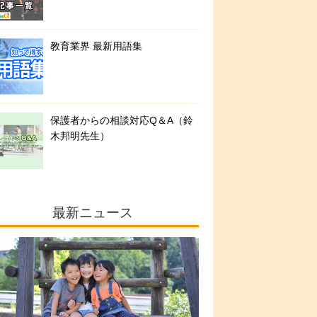
教育業界 最新用語集
保護者からの相談対応Q＆A（鈴
木邦明先生）
最新ニュース