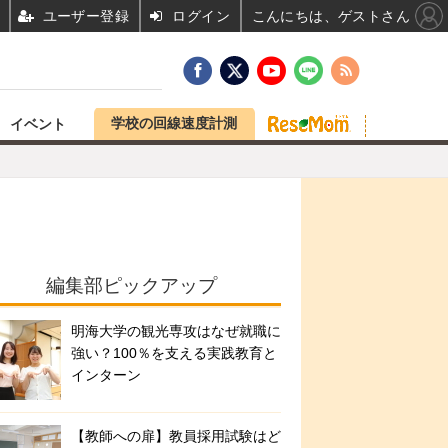
ユーザー登録
ログイン
こんにちは、ゲストさん
学校の回線速度計測
イベント
編集部ピックアップ
明海大学の観光専攻はなぜ就職に
強い？100％を支える実践教育と
インターン
【教師への扉】教員採用試験はど