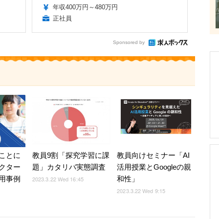
年収400万円～480万円
正社員
Sponsored by
教員向けセミナー「AI
ことに
教員9割「探究学習に課
活用授業とGoogleの親
クター
題」カタリバ実態調査
和性」
用事例
2023.3.22 Wed 16:45
2023.3.22 Wed 9:15