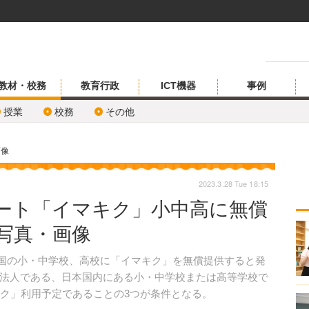
教材・校務
教育行政
ICT機器
事例
授業
校務
その他
画像
2023.3.28 Tue 18:15
ート「イマキク」小中高に無償
の写真・画像
全国の小・中学校、高校に「イマキク」を無償提供すると発
法人である、日本国内にある小・中学校または高等学校で
キク」利用予定であることの3つが条件となる。