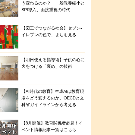
う変わるのか？ 一般教養縮小と
SPI導入、面接重視の時代
【図工でつながる社会】セブン‐
イレブンの色で、まちを見る
【明日使える指導術】子供の心に
火をつける「褒め」の技術
【AI時代の教育】生成AIは教育現
場をどう変えるのか、OECDと文
科省ガイドラインから考える
【8月開催】教育関係者必見！イ
ベント情報記事一覧はこちら