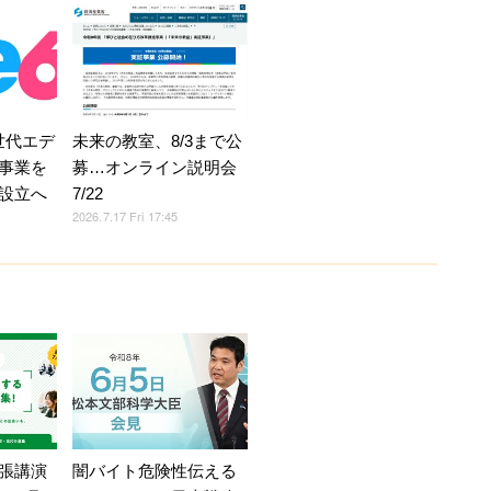
次世代エデ
未来の教室、8/3まで公
事業を
募…オンライン説明会
設立へ
7/22
2026.7.17 Fri 17:45
張講演
闇バイト危険性伝える