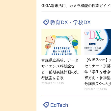
GIGA端末活用、カメラ機能の授業ガイ
教育DX・学校DX
【9/15 Zoom
青森県立高校、データ
セミナー：京都
サイエンス科新設な
学「学生を巻き
ど…前期実施計画の先
双方向・参加型
行版案を公表
2026.8.7 Fri 15:45
数講義DXへの
2026.8.7 Fri 14:15
EdTech