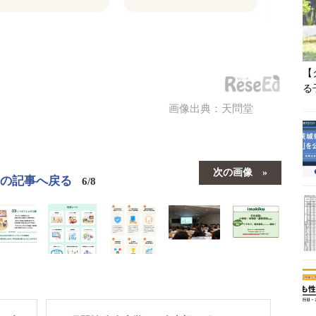
【
る
画像出典：天問堂
次の画像
この記事へ戻る
6/8