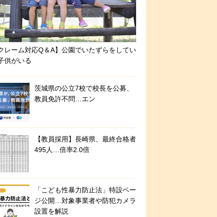
クレーム対応Q＆A】公園でいたずらをしてい
子供がいる
茨城県の公立7校で校長を公募、
教員免許不問…エン
【教員採用】長崎県、最終合格者
495人…倍率2.0倍
「こども性暴力防止法」特設ペー
ジ公開…対象事業者や防犯カメラ
設置を解説