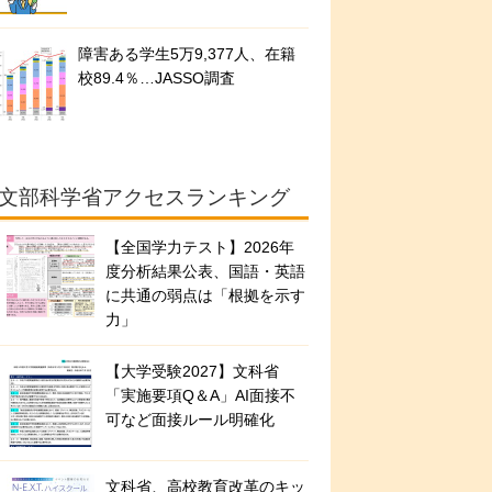
障害ある学生5万9,377人、在籍
校89.4％…JASSO調査
文部科学省アクセスランキング
【全国学力テスト】2026年
度分析結果公表、国語・英語
に共通の弱点は「根拠を示す
力」
【大学受験2027】文科省
「実施要項Q＆A」AI面接不
可など面接ルール明確化
文科省、高校教育改革のキッ