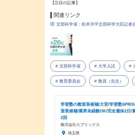
【注目の記事】
関連リンク
文部科学省：松本洋平文部科学大臣記者会
文部科学省
大学入試
教育委員会
教員（先生）
学習塾の教室長候補/大宮/学習塾SPRI
室長候補/業界未経験OK/完全週休2日/
2回
株式会社スプリックス
埼玉県