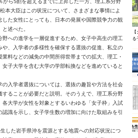
％から5割を超えるまでに上昇した一方、理工系分野
。松本大臣はこの状況について、さまざまな事情によ
念した女性にとっても、日本の発展や国際競争力の観
」と述べた。
【
野への進学を一層促進するため、女子中高生の理工
る
みや、入学者の多様性を確保する選抜の促進、私立の
授業料などの減免の中間所得世帯までの拡大、理工・
、女子大学を含む大学の学部転換などを進めていると
の入学者選抜については、選抜の趣旨や方法を社会
価することが必要だと説明。そのうえで、理工系分野
、各大学が女性を対象とするいわゆる「女子枠」入試
の認識を示し、女子学生数の増加に向けた取組みを引
発生した岩手県沖を震源とする地震への対応状況につ