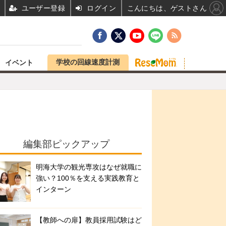
ユーザー登録
ログイン
こんにちは、ゲストさん
学校の回線速度計測
イベント
編集部ピックアップ
明海大学の観光専攻はなぜ就職に
強い？100％を支える実践教育と
インターン
【教師への扉】教員採用試験はど