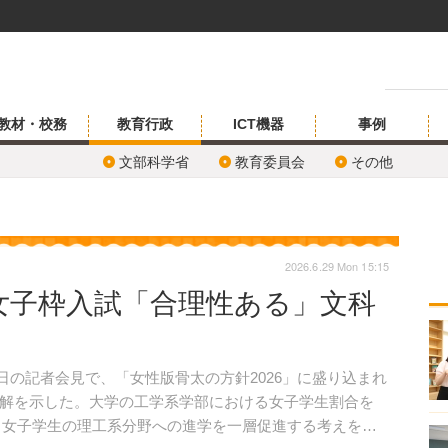
教材・校務
教育行政
ICT機器
事例
文部科学省
教育委員会
その他
2026.6.29 Mon 15:15
女子枠入試「合理性ある」文科
6日の記者会見で、「女性版骨太の方針2026」に盛り込まれ
解を示した。大学の工学系学部における女子学生割合を
え、女子学生の理工系分野への進学を一層促進する考えを明