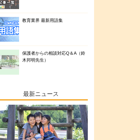
教育業界 最新用語集
保護者からの相談対応Q＆A（鈴
木邦明先生）
最新ニュース