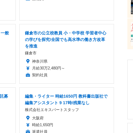
」一般
鎌倉市の公立校教員 小・中学校 学習者中心
の学びを探究/全国でも高水準の働き方改革
を推進
鎌倉市
神奈川県
月給30万2,480円～
契約社員
委託募
編集・ライター 時給1650円 教科書出版社で
編集アシスタント 9 17時/残業なし
株式会社エキスパートスタッフ
大阪府
時給1,650円
派遣社員