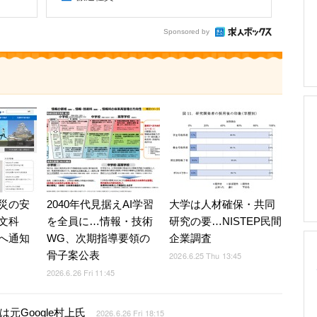
Sponsored by
災の安
2040年代見据えAI学習
大学は人材確保・共同
文科
を全員に…情報・技術
研究の要…NISTEP民間
へ通知
WG、次期指導要領の
企業調査
骨子案公表
2026.6.25 Thu 13:45
2026.6.26 Fri 11:45
元Google村上氏
2026.6.26 Fri 18:15