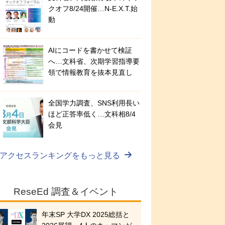
クオフ8/24開催…N-E.X.T.始
動
AIにコードを書かせて検証
へ…文科省、次期学習指導要
領で情報教育を抜本見直し
全国学力調査、SNS利用長い
ほど正答率低く…文科相8/4
会見
アクセスランキングをもっと見る
ReseEd 調査＆イベント
年末SP 大学DX 2025総括と