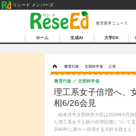
リシード メンバーズ
教育業界ニュース
ホーム
生成AI
大学DX
ホーム
›
教育行政
›
文部科学省
›
記事
教育行政
文部科学省
理工系女子倍増へ、
相6/26会見
松本洋平文部科学大臣は2026年6月2
た理工系女子人材の倍増目標について見
2040年に36％へ倍増する方針を踏ま