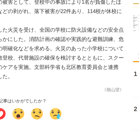
の被害として、登校中の事故により1名が負傷したほ
どの剥がれ、落下被害が22件あり、114校が休校に
た火災を受け、全国の学校に防火設備などの安全点
らかにした。消防計画の確認や実践的な避難訓練、危
の明確化などを求める。火災のあった小学校について
散登校、代替施設の確保を検討するとともに、スクー
のケアを実施。文部科学省も北区教育委員会と連携
した。
《畑山望》
記事はいかがでしたか？