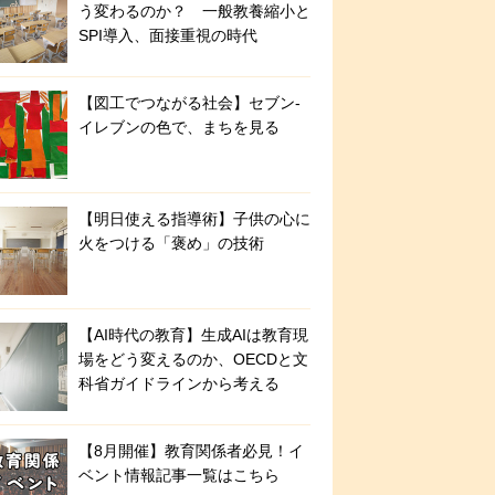
う変わるのか？ 一般教養縮小と
SPI導入、面接重視の時代
【図工でつながる社会】セブン‐
イレブンの色で、まちを見る
【明日使える指導術】子供の心に
火をつける「褒め」の技術
【AI時代の教育】生成AIは教育現
場をどう変えるのか、OECDと文
科省ガイドラインから考える
【8月開催】教育関係者必見！イ
ベント情報記事一覧はこちら