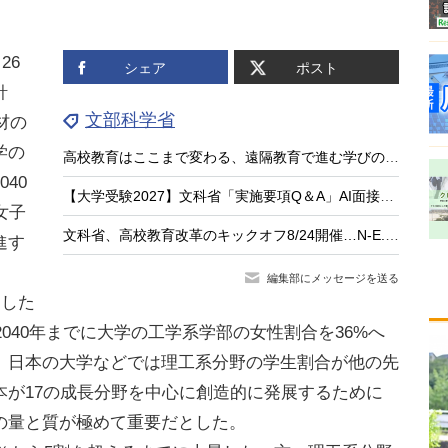
26
シェア
ポスト
針
文部科学省
材の
学の
高校教育はここまで変わる、遠隔教育で進む学びのアップデート
40
【大学受験2027】文科省「実施要項Q＆A」AI面接不可など面接ルール明確化
女子
文科省、高校教育改革のキックオフ8/24開催…N-E.X.T.始動
進す
編集部にメッセージを送る
定した
2040年までに大学の工学系学部の女性割合を36%へ
、日本の大学などでは理工系分野の学生割合が他の先
本が17の成長分野を中心に創造的に発展するために
の量と質が極めて重要だとした。