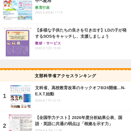
中へ配布
教育行政
2022.5.25(水) 17:15
【多様な子供たちの良さを引き出す】LDの子が発
するSOSをキャッチし、支援しましょう
教材・サービス
2022.2.7(月) 15:50
文部科学省アクセスランキング
文科省、高校教育改革のキックオフ8/24開催…N-
E.X.T.始動
2026.8.7 Fri 12:15
【全国学力テスト】2026年度分析結果公表、国
語・英語に共通の弱点は「根拠を示す力」
2026.8.4 Tue 11:36