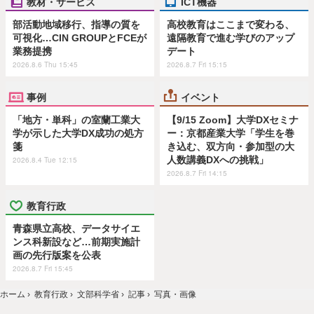
教材・サービス
ICT機器
部活動地域移行、指導の質を
高校教育はここまで変わる、
可視化…CIN GROUPとFCEが
遠隔教育で進む学びのアップ
業務提携
デート
2026.8.6 Thu 15:45
2026.8.7 Fri 15:15
事例
イベント
「地方・単科」の室蘭工業大
【9/15 Zoom】大学DXセミナ
学が示した大学DX成功の処方
ー：京都産業大学「学生を巻
箋
き込む、双方向・参加型の大
人数講義DXへの挑戦」
2026.8.4 Tue 12:15
2026.8.7 Fri 14:15
教育行政
青森県立高校、データサイエ
ンス科新設など…前期実施計
画の先行版案を公表
2026.8.7 Fri 15:45
ホーム
›
教育行政
›
文部科学省
›
記事
›
写真・画像