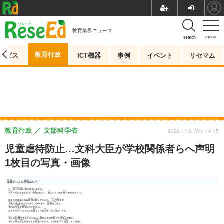
教育業界ニュース
menu
search
教育行政
ービス
ICT機器
事例
イベント
リセマム
教育行政
文部科学省
2022.11.2 Wed 14:15
児童虐待防止…文科大臣が学校関係者らへ声明
1枚目の写真・画像