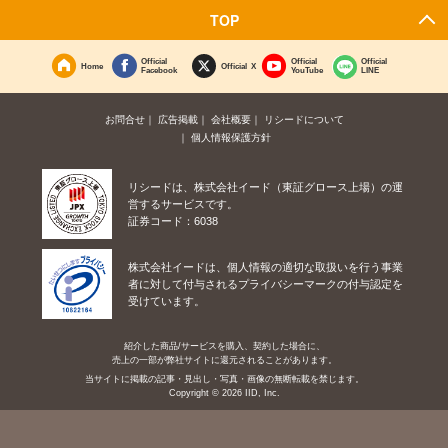
TOP
Official
Official
Official
Home
Official X
Facebook
YouTube
LINE
お問合せ
広告掲載
会社概要
リシードについて
個人情報保護方針
リシードは、株式会社イード（東証グロース上場）の運
営するサービスです。
証券コード：6038
株式会社イードは、個人情報の適切な取扱いを行う事業
者に対して付与されるプライバシーマークの付与認定を
受けています。
紹介した商品/サービスを購入、契約した場合に、
売上の一部が弊社サイトに還元されることがあります。
当サイトに掲載の記事・見出し・写真・画像の無断転載を禁じます。
Copyright © 2026 IID, Inc.