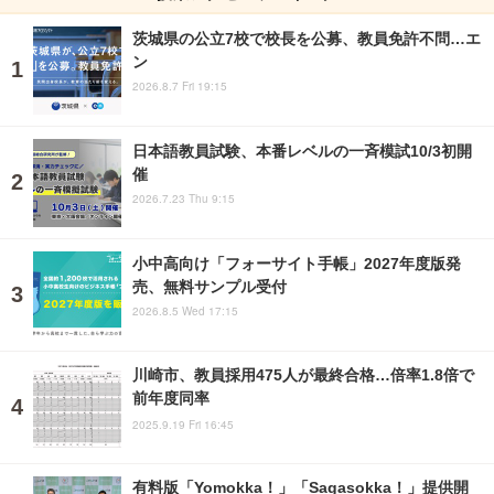
茨城県の公立7校で校長を公募、教員免許不問…エ
ン
2026.8.7 Fri 19:15
日本語教員試験、本番レベルの一斉模試10/3初開
催
2026.7.23 Thu 9:15
小中高向け「フォーサイト手帳」2027年度版発
売、無料サンプル受付
2026.8.5 Wed 17:15
川崎市、教員採用475人が最終合格…倍率1.8倍で
前年度同率
2025.9.19 Fri 16:45
有料版「Yomokka！」「Sagasokka！」提供開