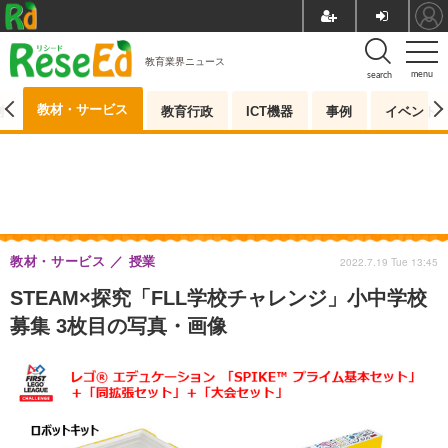
教育業界ニュース
menu
search
教材・サービス
測
教育行政
ICT機器
事例
イベント
教材・サービス
授業
2022.7.19 Tue 13:45
STEAM×探究「FLL学校チャレンジ」小中学校
募集 3枚目の写真・画像