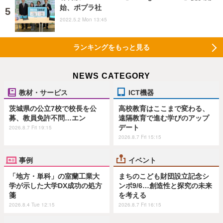
始、ポプラ社
2022.5.2 Mon 13:45
ランキングをもっと見る
NEWS CATEGORY
教材・サービス
ICT機器
茨城県の公立7校で校長を公
高校教育はここまで変わる、
募、教員免許不問…エン
遠隔教育で進む学びのアップ
デート
2026.8.7 Fri 19:15
2026.8.7 Fri 15:15
事例
イベント
「地方・単科」の室蘭工業大
まちのこども財団設立記念シ
学が示した大学DX成功の処方
ンポ9/6…創造性と探究の未来
箋
を考える
2026.8.4 Tue 12:15
2026.8.7 Fri 16:15