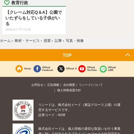
教育行政
【クレーム対応Q＆A】公園で
いたずらをしている子供がい
る
2026.8.7 Fri 19:45
ホーム
›
教材・サービス
›
授業
›
記事
›
写真・画像
TOP
Official
Official
Official
Home
Official X
Facebook
YouTube
LINE
お問合せ
広告掲載
会社概要
リシードについて
個人情報保護方針
リシードは、株式会社イード（東証グロース上場）の運
営するサービスです。
証券コード：6038
株式会社イードは、個人情報の適切な取扱いを行う事業
者に対して付与されるプライバシーマークの付与認定を