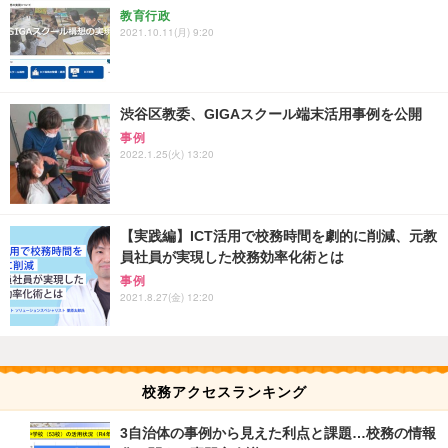
教育行政
2021.10.11(月) 9:20
渋谷区教委、GIGAスクール端末活用事例を公開
事例
2022.1.25(火) 13:20
【実践編】ICT活用で校務時間を劇的に削減、元教
員社員が実現した校務効率化術とは
事例
2021.8.27(金) 12:20
校務アクセスランキング
3自治体の事例から見えた利点と課題…校務の情報