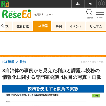
教育業界ニュース
menu
search
ICT機器
ービス
教育行政
事例
イベント
リセマム
ICT機器
校務
2022.2.7 Mon 18:45
3自治体の事例から見えた利点と課題…校務の
情報化に関する専門家会議 4枚目の写真・画像