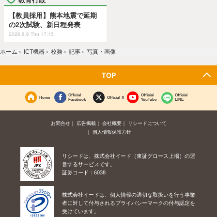
【教員採用】熊本地震で延期
の2次試験、新日程発表
2026.8.6 Thu 17:15
ホーム
›
ICT機器
›
校務
›
記事
›
写真・画像
TOP
Official
Official
Official
Home
Official X
Facebook
YouTube
LINE
お問合せ
広告掲載
会社概要
リシードについて
個人情報保護方針
リシードは、株式会社イード（東証グロース上場）の運
営するサービスです。
証券コード：6038
株式会社イードは、個人情報の適切な取扱いを行う事業
者に対して付与されるプライバシーマークの付与認定を
受けています。