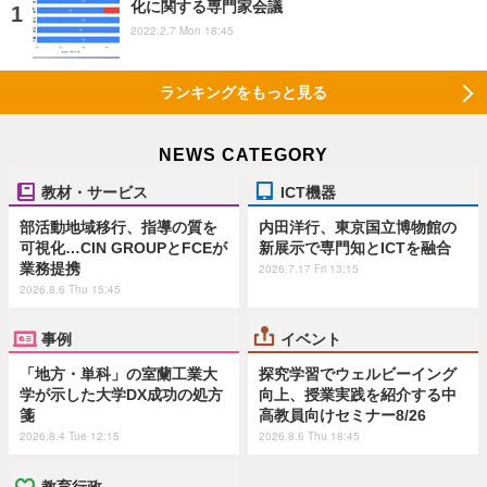
化に関する専門家会議
2022.2.7 Mon 18:45
ランキングをもっと見る
NEWS CATEGORY
教材・サービス
ICT機器
部活動地域移行、指導の質を
内田洋行、東京国立博物館の
可視化…CIN GROUPとFCEが
新展示で専門知とICTを融合
業務提携
2026.7.17 Fri 13:15
2026.8.6 Thu 15:45
事例
イベント
「地方・単科」の室蘭工業大
探究学習でウェルビーイング
学が示した大学DX成功の処方
向上、授業実践を紹介する中
箋
高教員向けセミナー8/26
2026.8.4 Tue 12:15
2026.8.6 Thu 18:45
教育行政