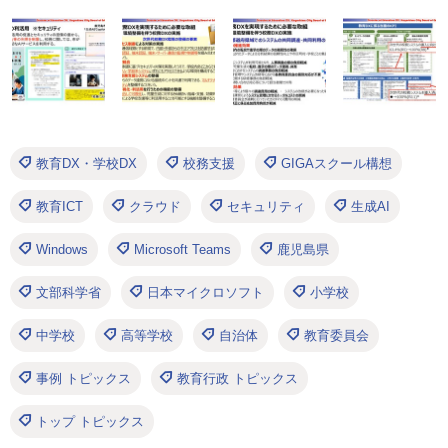
教育DX・学校DX
校務支援
GIGAスクール構想
教育ICT
クラウド
セキュリティ
生成AI
Windows
Microsoft Teams
鹿児島県
文部科学省
日本マイクロソフト
小学校
中学校
高等学校
自治体
教育委員会
事例 トピックス
教育行政 トピックス
トップ トピックス