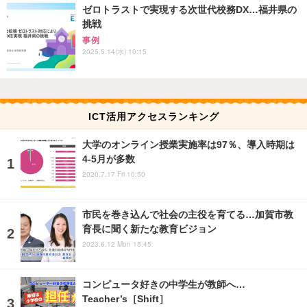
ゼロトラストで実現する次世代校務DX…福井県の
挑戦
事例
2025.5.14(水) 10:15
ICT活用アクセスランキング
大学のオンライン授業実施率は97％、導入時期は
4-5月が多数
2020.7.17 Fri 10:50
市民を巻き込んで社会の主役を育てる…加賀市教
育長に聞く新たな教育ビジョン
2023.6.12 Mon 15:45
コンピュータ好きの中学生が教師へ…
Teacher’s［Shift］