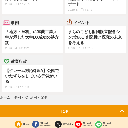
デート
2026.8.7 Fri 19:15
2026.8.7 Fri 15:15
事例
イベント
「地方・単科」の室蘭工業大
まちのこども財団設立記念シ
学が示した大学DX成功の処方
ンポ9/6…創造性と探究の未来
箋
を考える
2026.8.4 Tue 12:15
2026.8.7 Fri 16:15
教育行政
【クレーム対応Q＆A】公園で
いたずらをしている子供がい
る
2026.8.7 Fri 19:45
ホーム
›
事例
›
ICT活用
›
記事
TOP
Official
Official
Official
Home
Official X
Facebook
YouTube
LINE