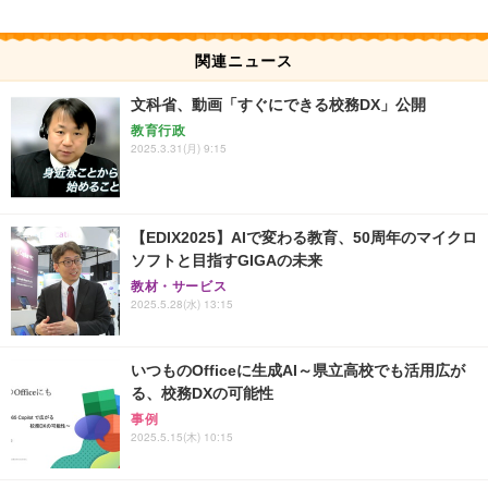
関連ニュース
文科省、動画「すぐにできる校務DX」公開
教育行政
2025.3.31(月) 9:15
【EDIX2025】AIで変わる教育、50周年のマイクロ
ソフトと目指すGIGAの未来
教材・サービス
2025.5.28(水) 13:15
いつものOfficeに生成AI～県立高校でも活用広が
る、校務DXの可能性
事例
2025.5.15(木) 10:15