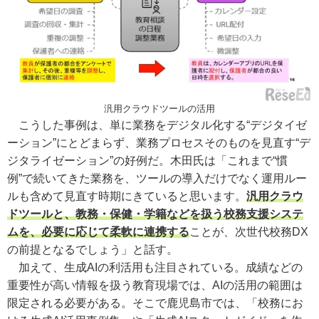
汎用クラウドツールの活用
こうした事例は、単に業務をデジタル化する“デジタイゼ
ーション”にとどまらず、業務プロセスそのものを見直す“デ
ジタライゼーション”の好例だ。木田氏は「これまで“慣
例”で続いてきた業務を、ツールの導入だけでなく運用ルー
ルも含めて見直す時期にきていると思います。
汎用クラウ
ドツールと、教務・保健・学籍などを扱う校務支援システ
ムを、必要に応じて柔軟に連携する
ことが、次世代校務DX
の前提となるでしょう」と話す。
加えて、生成AIの利活用も注目されている。成績などの
重要性が高い情報を扱う教育現場では、AIの活用の範囲は
限定される必要がある。そこで鹿児島市では、「校務にお