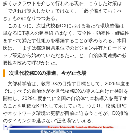
多くがクラウドを介して行われる現在、こうした対策は
「できれば導入したい」ではなく、「必ず備えておくべ
き」ものになりつつある。
このように、次世代校務DXにおける新たな環境整備は、
単なるICT導入の延長線ではなく、安全性・効率性・継続性
をすべて満たす仕組みを構築することが求められる。木田
氏は、「まずは都道府県単位でのビジョン共有とロードマ
ップ策定から始めていただきたい」と、自治体間連携の必
要性を改めて呼びかけた。
次世代校務DXの推進、今が正念場
文部科学省は、教育DXの目指す目標として、2026年度ま
でにすべての自治体が次世代校務DXの導入に向けた検討を
開始し、2029年度までに全国の自治体で本格導入を完了す
ることを明確なKPIとして示している。つまり、校務用PC
やネットワーク環境の更新が目前に迫る今こそが、DX推進
のタイミングを逃さない“正念場”といえる。