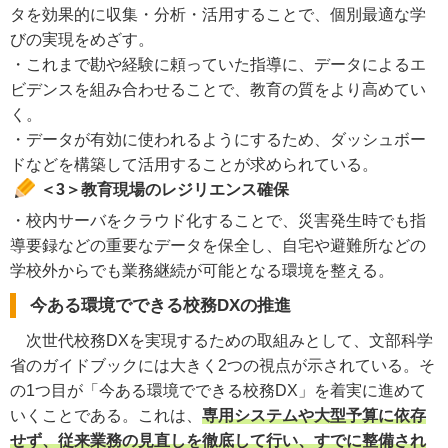
タを効果的に収集・分析・活用することで、個別最適な学
びの実現をめざす。
・これまで勘や経験に頼っていた指導に、データによるエ
ビデンスを組み合わせることで、教育の質をより高めてい
く。
・データが有効に使われるようにするため、ダッシュボー
ドなどを構築して活用することが求められている。
＜3＞教育現場のレジリエンス確保
・校内サーバをクラウド化することで、災害発生時でも指
導要録などの重要なデータを保全し、自宅や避難所などの
学校外からでも業務継続が可能となる環境を整える。
今ある環境でできる校務DXの推進
次世代校務DXを実現するための取組みとして、文部科学
省のガイドブックには大きく2つの視点が示されている。そ
の1つ目が「今ある環境でできる校務DX」を着実に進めて
いくことである。これは、
専用システムや大型予算に依存
せず、従来業務の見直しを徹底して行い、すでに整備され