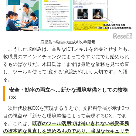
鹿児島市独自の生成AIの利活用
こうした取組みは、高度なICTスキルを必要とせずとも、
教職員のマインドチェンジによって今すぐにでも始められ
るものばかりだ。木田氏は「まずは身近な業務を見つめ直
し、ツールを使って“変える”意識が何より大切です」と語
る。
安全・効率の両立へ…新たな環境整備としての校務
DX
次世代校務DXを実現するうえで、文部科学省が示す2つ
目の視点が「新たな環境整備によって実現するDX」であ
る。これは、
既存のツール活用では補いきれない校務業務
の抜本的な見直しを進めるものであり、強固なセキュリテ