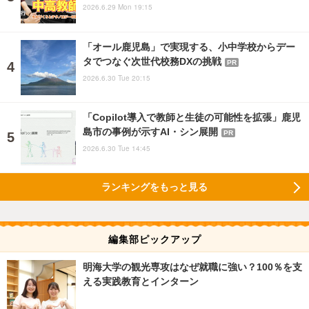
2026.6.29 Mon 19:15
「オール鹿児島」で実現する、小中学校からデー
タでつなぐ次世代校務DXの挑戦
PR
2026.6.30 Tue 20:15
「Copilot導入で教師と生徒の可能性を拡張」鹿児
島市の事例が示すAI・シン展開
PR
2026.6.30 Tue 14:45
ランキングをもっと見る
編集部ピックアップ
明海大学の観光専攻はなぜ就職に強い？100％を支
える実践教育とインターン