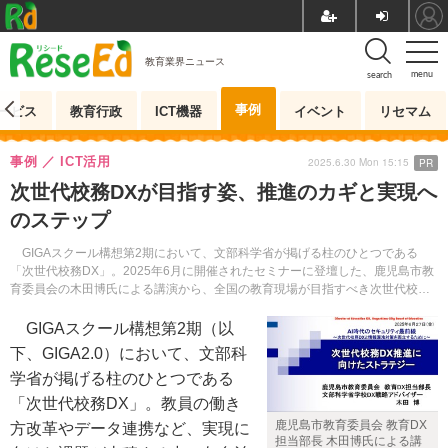
教育業界ニュース
menu
search
事例
ービス
教育行政
ICT機器
イベント
リセマム
事例
ICT活用
2025.6.30 Mon 15:15
PR
次世代校務DXが目指す姿、推進のカギと実現へ
のステップ
GIGAスクール構想第2期において、文部科学省が掲げる柱のひとつである
「次世代校務DX」。2025年6月に開催されたセミナーに登壇した、鹿児島市教
育委員会の木田博氏による講演から、全国の教育現場が目指すべき次世代校務
環境の姿を探る。
GIGAスクール構想第2期（以
下、GIGA2.0）において、文部科
学省が掲げる柱のひとつである
「次世代校務DX」。教員の働き
鹿児島市教育委員会 教育DX
方改革やデータ連携など、実現に
担当部長 木田博氏による講