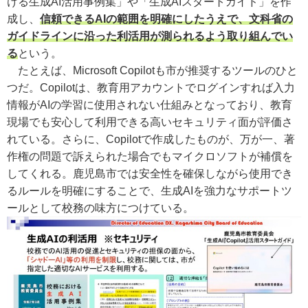
ける生成AI活用事例集」や「生成AIスタートガイド」を作
成し、
信頼できるAIの範囲を明確にしたうえで、文科省の
ガイドラインに沿った利活用が測られるよう取り組んでい
る
という。
たとえば、Microsoft Copilotも市が推奨するツールのひと
つだ。Copilotは、教育用アカウントでログインすれば入力
情報がAIの学習に使用されない仕組みとなっており、教育
現場でも安心して利用できる高いセキュリティ面が評価さ
れている。さらに、Copilotで作成したものが、万が一、著
作権の問題で訴えられた場合でもマイクロソフトが補償を
してくれる。鹿児島市では安全性を確保しながら使用でき
るルールを明確にすることで、生成AIを強力なサポートツ
ールとして校務の味方につけている。