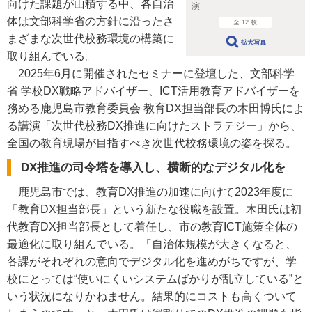
向けた課題が山積する中、各自治
演
体は文部科学省の方針に沿ったさ
全 12 枚
まざまな次世代校務環境の構築に
拡大写真
取り組んでいる。
2025年6月に開催されたセミナーに登壇した、文部科学
省 学校DX戦略アドバイザー、ICT活用教育アドバイザーを
務める鹿児島市教育委員会 教育DX担当部長の木田博氏によ
る講演「次世代校務DX推進に向けたストラテジー」から、
全国の教育現場が目指すべき次世代校務環境の姿を探る。
DX推進の司令塔を導入し、横断的なデジタル化を
鹿児島市では、教育DX推進の加速に向けて2023年度に
「教育DX担当部長」という新たな役職を設置。木田氏は初
代教育DX担当部長として着任し、市の教育ICT施策全体の
最適化に取り組んでいる。「自治体規模が大きくなると、
各課がそれぞれの意向でデジタル化を進めがちですが、学
校にとっては“使いにくいシステムばかりが乱立している”と
いう状況になりかねません。結果的にコストも高くついて