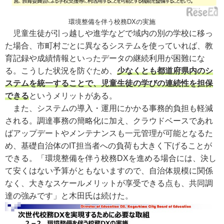
環境整備を伴う校務DXの実施
児童生徒が引っ越しや進学などで域内の別の学校に移っ
た場合、市町村ごとに異なるシステムを使っていれば、教
育記録や成績情報といったデータの継続利用が困難にな
る。こうした状況を防ぐため、
少なくとも都道府県内のシ
ステムを統一することで、児童生徒の学びの連続性を担保
できる
というメリットがある。
また、システムの導入・運用にかかる事務的負担も軽減
される。調達事務の簡略化に加え、クラウドベースであれ
ばアップデートやメンテナンスも一元管理が可能となるた
め、基礎自治体のIT担当者への負荷も大きく下げることが
できる。「環境整備を伴う校務DXを進める場合には、決し
て安くはない予算がともないますので、自治体規模に関係
なく、大きなスケールメリットが享受できる点も、共同調
達の強みです」と木田氏は続けた。