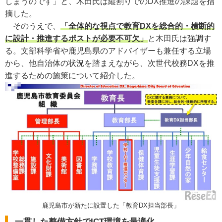
しまうのです」と、木田氏は縦割りでのDX推進の課題を指
摘した。
そのうえで、
「全体的な視点で教育DXを総合的・横断的
に設計・推進するポストが必要不可欠」
と木田氏は強調す
る。文部科学省や鹿児島県のアドバイザーも兼任する立場
から、他自治体の状況を踏まえながら、次世代校務DXを推
進するための施策について紹介した。
鹿児島市が新たに設置した「教育DX担当部長」
一貫した整備方針でICT環境を最適化