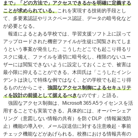
まで」「どの方法で」アクセスできるかを明確に定義する
ことが求められている。
これを実現する技術的手段とし
て、多要素認証やリスクベース認証、データの暗号化など
が必要となる。
報道によるとある学校では、学習支援ソフト上に誤って
アップロードされた機密ファイルが生徒に閲覧されてしま
うという事案が発生した。こうしたどこでも起こり得るリ
スクに備え、ファイルを適切に暗号化し、権限のないユー
ザーには閲覧できないように設定しておくことで、被害は
最小限に抑えることができる。木田氏は「こうしたインシ
デントは決して特殊な例ではなく、どの学校でも起こり得
るものだからこそ、
強固なアクセス制御によるセキュリテ
ィを設計の前提として据えるべき
なのです」と語る。
強固なアクセス制御は、Microsoft 365 A5ライセンスを活
用することでも実装できる。具体的には、オーバーシェア
リング（意図しない情報の共有）を防ぐDLP（情報漏洩防
止）機能の導入や、メール誤送信に対する注意喚起・事前
チェック機能などがあげられる。校務における情報共有の