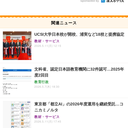
Sponsored by
関連ニュース
UCSI大学日本校が開校、浦実など18校と提携協定
教材・サービス
2026.5.11(月) 12:15
文科省、認定日本語教育機関に32件認可…2025年
度2回目
教育行政
2026.5.7(木) 18:30
東京都「都立AI」の2026年度運用を継続受託…コ
ニカミノルタ
教材・サービス
2026.5.11(月) 17:45