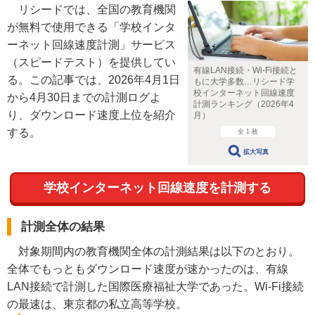
リシードでは、全国の教育機関
が無料で使用できる「学校インタ
ーネット回線速度計測」サービス
（スピードテスト）を提供してい
有線LAN接続・Wi-Fi接続と
る。この記事では、2026年4月1日
もに大学多数…リシード学
校インターネット回線速度
から4月30日までの計測ログよ
計測ランキング（2026年4
り、ダウンロード速度上位を紹介
月）
する。
全 1 枚
拡大写真
学校インターネット回線速度を計測する
計測全体の結果
対象期間内の教育機関全体の計測結果は以下のとおり。
全体でもっともダウンロード速度が速かったのは、有線
LAN接続で計測した国際医療福祉大学であった。Wi-Fi接続
の最速は、東京都の私立高等学校。