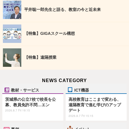
平井聡一郎先生と語る、教室の今と近未来
【特集】GIGAスクール構想
【特集】遠隔授業
NEWS CATEGORY
教材・サービス
ICT機器
茨城県の公立7校で校長を公
高校教育はここまで変わる、
募、教員免許不問…エン
遠隔教育で進む学びのアップ
デート
2026.8.7 Fri 19:15
2026.8.7 Fri 15:15
事例
イベント