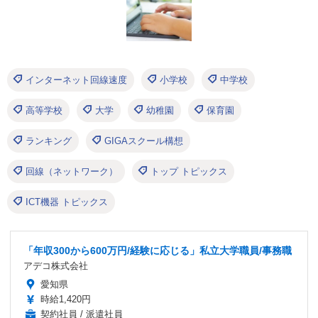
インターネット回線速度
小学校
中学校
高等学校
大学
幼稚園
保育園
ランキング
GIGAスクール構想
回線（ネットワーク）
トップ トピックス
ICT機器 トピックス
「年収300から600万円/経験に応じる」私立大学職員/事務職
アデコ株式会社
愛知県
時給1,420円
契約社員 / 派遣社員