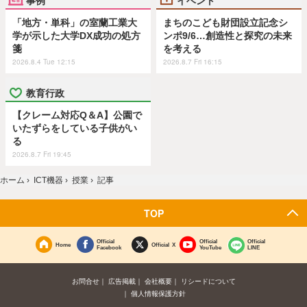
「地方・単科」の室蘭工業大
まちのこども財団設立記念シ
学が示した大学DX成功の処方
ンポ9/6…創造性と探究の未来
箋
を考える
2026.8.4 Tue 12:15
2026.8.7 Fri 16:15
教育行政
【クレーム対応Q＆A】公園で
いたずらをしている子供がい
る
2026.8.7 Fri 19:45
ホーム
›
ICT機器
›
授業
›
記事
TOP
Official
Official
Official
Home
Official X
Facebook
YouTube
LINE
お問合せ
広告掲載
会社概要
リシードについて
個人情報保護方針