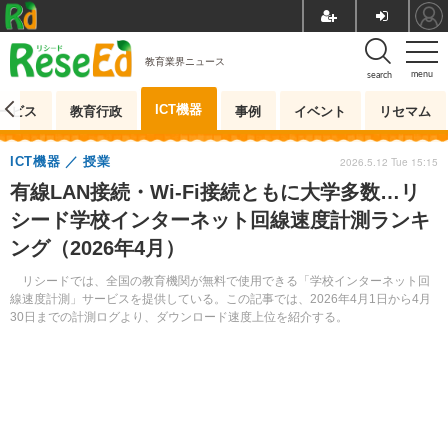
教育業界ニュース
menu
search
ICT機器
ービス
教育行政
事例
イベント
リセマム
ICT機器
授業
2026.5.12 Tue 15:15
有線LAN接続・Wi-Fi接続ともに大学多数…リ
シード学校インターネット回線速度計測ランキ
ング（2026年4月）
リシードでは、全国の教育機関が無料で使用できる「学校インターネット回
線速度計測」サービスを提供している。この記事では、2026年4月1日から4月
30日までの計測ログより、ダウンロード速度上位を紹介する。