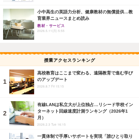
小中高生の英語力分析、健康教材の無償提供…教
育業界ニュースまとめ読み
教材・サービス
2026.5.11(月) 5:55
授業アクセスランキング
高校教育はここまで変わる、遠隔教育で進む学び
のアップデート
2026.8.7 Fri 15:15
有線LANは私立大が上位独占…リシード学校イン
ターネット回線速度計測ランキング（2026年1
月）
2026.2.3 Tue 16:15
一貫体制で手厚いサポートを実現「誰ひとり取り