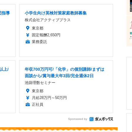
団指導
小学生向け英検対策家庭教師募集
株式会社アクティブプラス
東京都
固定報酬2,650円
業務委託
以上/
年収700万円可/「化学」の個別講師/まずは
面談から/賞与最大年3回/完全週休2日
池袋理数セミナー
東京都
月給28万円～50万円
正社員
Sponsored by