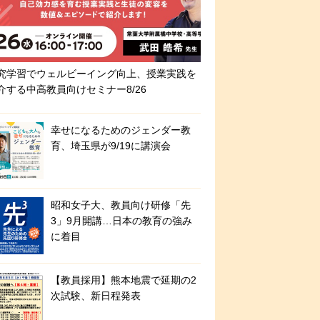
究学習でウェルビーイング向上、授業実践を
介する中高教員向けセミナー8/26
幸せになるためのジェンダー教
育、埼玉県が9/19に講演会
昭和女子大、教員向け研修「先
3」9月開講…日本の教育の強み
に着目
【教員採用】熊本地震で延期の2
次試験、新日程発表