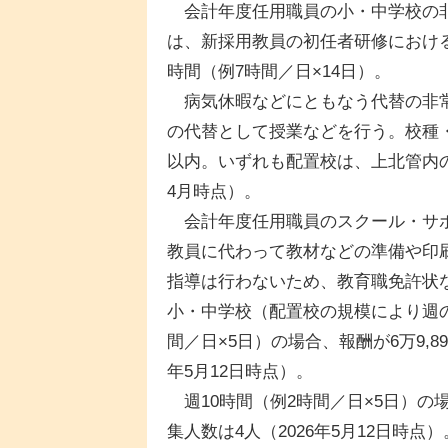
会計年度任用職員の小・中学校の非
は、新採用教員の初任者研修におけ
時間（例7時間／日×14日）。
病気休暇などにともなう代替の非常
の代替として授業などを行う。校種・
以内。いずれも配置校は、上北管内の公
4月時点）。
会計年度任用職員のスクール・サポ
教員に代わって教材などの準備や印
指導は行わないため、教育職免許状
小・中学校（配置校の規模により週の
間／日×5日）の場合、報酬が6万9,89
年5月12日時点）。
週10時間（例2時間／日×5日）の場合
集人数は4人（2026年5月12日時点）