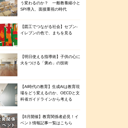
う変わるのか？ 一般教養縮小と
SPI導入、面接重視の時代
【図工でつながる社会】セブン‐
イレブンの色で、まちを見る
【明日使える指導術】子供の心に
火をつける「褒め」の技術
【AI時代の教育】生成AIは教育現
場をどう変えるのか、OECDと文
科省ガイドラインから考える
【8月開催】教育関係者必見！イ
ベント情報記事一覧はこちら