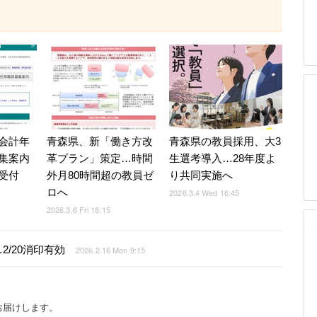
会計年
青森県、新「働き方改
青森県の教員採用、大3
集案内
革プラン」策定…時間
生選考導入…28年度よ
受付
外月80時間超の教員ゼ
り共同実施へ
ロへ
2026.3.4 Wed 16:45
2026.3.6 Fri 18:15
/20消印有効
2026.2.16 Mon 9:15
お届けします。