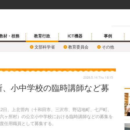
教材・校務
教育行政
ICT機器
事例
文部科学省
教育委員会
その他
2026.5.14 Thu 18:15
所、小中学校の臨時講師など募
12日、上北管内（十和田市、三沢市、野辺地町、七戸町、
六ヶ所村）の公立小中学校における臨時講師などの募集を
度任用職員として募集する。