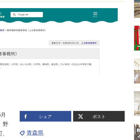
5月
シェア
ポスト
、野
青森県
町、