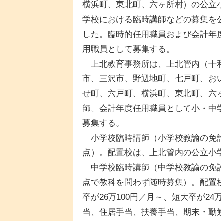
横浜町、東北町、六ヶ所村）の公立
学校における臨時講師などの募集を
した。臨時的任用職員および会計年
用職員として募集する。
上北教育事務所は、上北管内（十
市、三沢市、野辺地町、七戸町、お
せ町、六戸町、横浜町、東北町、六
師、会計年度任用職員として小・中
募集する。
小学校臨時講師（小学校教諭の免許所
点）。配置校は、上北管内の公立小
中学校臨時講師（中学校教諭の免許所
点で教科を問わず随時募集）。配置
卒が26万100円／月～、短大卒が24
当、住居手当、扶養手当、期末・勤