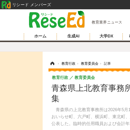
リシード メンバーズ
教育業界ニュース
ホーム
生成AI
大学DX
ホーム
›
教育行政
›
教育委員会
›
記事
教育行政
教育委員会
青森県上北教育事務
集
青森県の上北教育事務所は2026年5月
おいらせ町、六戸町、横浜町、東北町、
公表した。臨時的任用職員および会計年