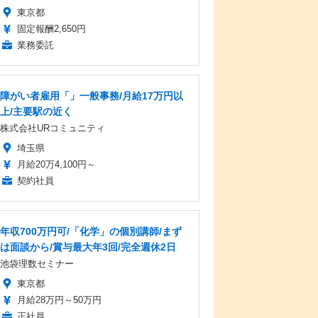
東京都
固定報酬2,650円
業務委託
障がい者雇用「」一般事務/月給17万円以
上/主要駅の近く
株式会社URコミュニティ
埼玉県
月給20万4,100円～
契約社員
年収700万円可/「化学」の個別講師/まず
は面談から/賞与最大年3回/完全週休2日
池袋理数セミナー
東京都
月給28万円～50万円
正社員