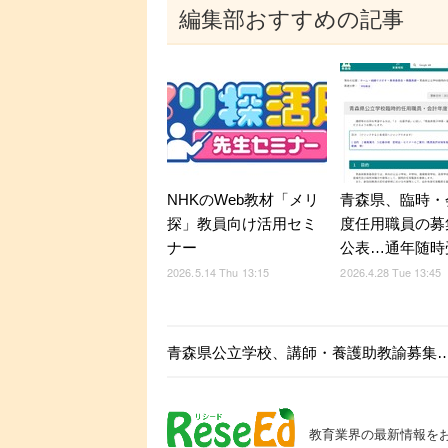
編集部おすすめの記事
NHKのWeb教材「メリ
青森県、臨時・
探」教員向け活用セミ
度任用職員の募
ナー
公表…通年随時
2026.5.14 Thu 13:15
2026.4.28 Tue 13:45
青森県公立学校、講師・養護助教諭募集…2
教育業界の最新情報を