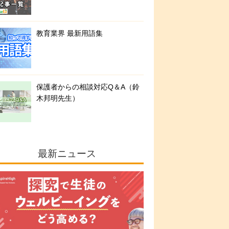
教育業界 最新用語集
保護者からの相談対応Q＆A（鈴
木邦明先生）
最新ニュース