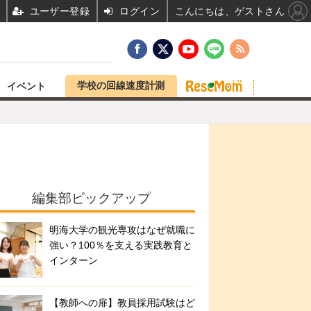
ユーザー登録
ログイン
こんにちは、ゲストさん
学校の回線速度計測
イベント
編集部ピックアップ
明海大学の観光専攻はなぜ就職に
強い？100％を支える実践教育と
インターン
【教師への扉】教員採用試験はど