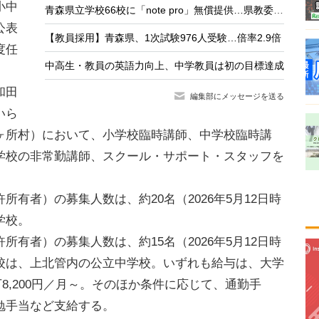
小中
青森県立学校66校に「note pro」無償提供…県教委との連携8例目
公表
【教員採用】青森県、1次試験976人受験…倍率2.9倍
度任
中高生・教員の英語力向上、中学教員は初の目標達成
和田
編集部にメッセージを送る
いら
ヶ所村）において、小学校臨時講師、中学校臨時講
学校の非常勤講師、スクール・サポート・スタッフを
有者）の募集人数は、約20名（2026年5月12日時
学校。
有者）の募集人数は、約15名（2026年5月12日時
校は、上北管内の公立中学校。いずれも給与は、大学
万8,200円／月～。そのほか条件に応じて、通勤手
勉手当など支給する。