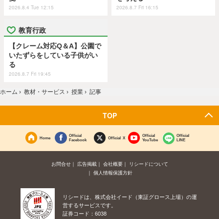
2026.8.4 Tue 12:15
2026.8.7 Fri 16:15
教育行政
【クレーム対応Q＆A】公園で
いたずらをしている子供がい
る
2026.8.7 Fri 19:45
ホーム
›
教材・サービス
›
授業
›
記事
TOP
Official
Official
Official
Home
Official X
Facebook
YouTube
LINE
お問合せ
広告掲載
会社概要
リシードについて
個人情報保護方針
リシードは、株式会社イード（東証グロース上場）の運
営するサービスです。
証券コード：6038