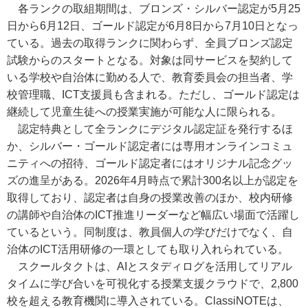
各ランクの取組期間は、ブロンズ・シルバー認定が5月25
日から6月12日、ゴールド認定が6月8日から7月10日となっ
ている。過去の取得ランクに関わらず、全員ブロンズ認定
試験からのスタートとなる。対象は同サービスを契約して
いる学校や自治体に勤める人で、教育委員会の担当者、学
校管理職、ICT支援員も含まれる。ただし、ゴールド認定は
継続して児童生徒への授業実施が可能な人に限られる。
認定特典として全ランクにデジタル認定証を発行するほ
か、シルバー・ゴールド認定者には専用オンラインコミュ
ニティへの招待、ゴールド認定者にはオリジナル記念グッ
ズの進呈がある。2026年4月時点で累計300名以上が認定を
取得しており、認定者は自身の授業改善のほか、校内研修
の講師や自治体のICT推進リーダーなど幅広い場面で活躍し
ているという。同制度は、教員個人の学びだけでなく、自
治体のICT活用研修の一環としても取り入れられている。
スクールタクトは、AIとスタディログを活用してリアル
タイムに学び合いを可視化する授業支援クラウドで、2,800
校を超える教育機関に導入されている。ClassiNOTEは、