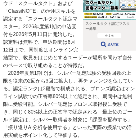
ウド「スクールタクト」および
「ClassiNOTE」の活用スキルを
認定する「スクールタクト認定マ
スクールタクト認定マスタ
スター」2026年度第1期の申込受
ー募集
付を2026年5月11日に開始した。
全 1 枚
認定料は無料で、申込期間は6月
拡大写真
12日まで。同制度はオンライン完
結型で、教員をはじめとするユーザーが場所を問わず自分
のペースで取り組めることが特徴だ。
2026年度第1期では、シルバー認定試験の受験回数の上
限を従来の2回から3回に拡大し、再チャレンジを促してい
る。認定ランクは3段階で構成される。ブロンズ認定はオン
ライン試験での正答率80%以上で認定され、期間中は無制
限に受験可能。シルバー認定はブロンズ取得後に受験で
き、同じく80%以上の正答率で認定される。最上位のゴー
ルド認定は、シルバー取得者を対象に「課題を配布する」
「振り返りAI分析を使用する」といった実際の授業での活
用実績をポイント化して評価する。