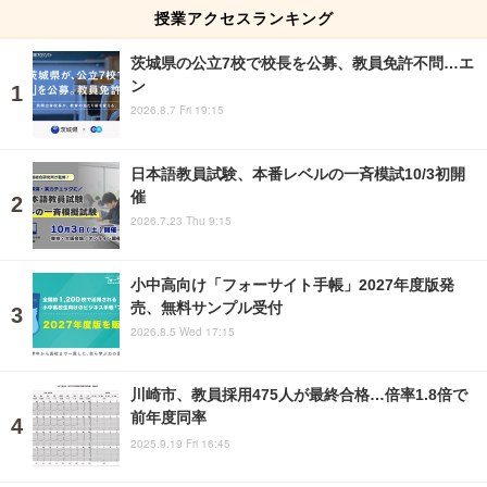
授業アクセスランキング
茨城県の公立7校で校長を公募、教員免許不問…エ
ン
2026.8.7 Fri 19:15
日本語教員試験、本番レベルの一斉模試10/3初開
催
2026.7.23 Thu 9:15
小中高向け「フォーサイト手帳」2027年度版発
売、無料サンプル受付
2026.8.5 Wed 17:15
川崎市、教員採用475人が最終合格…倍率1.8倍で
前年度同率
2025.9.19 Fri 16:45