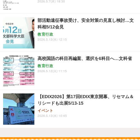
2026.5.7(木) 18:30
部活動遠征事故受け、安全対策の見直し検討…文
科相5/12会見
教育行政
2026.5.13(水) 12:15
高校国語の科目再編案、選択を6科目へ…文科省
教育行政
2026.5.12(火) 11:15
【EDIX2026】第17回EDIX東京開幕、リセマム＆
リシードも出展5/13-15
イベント
2026.5.13(水) 10:45