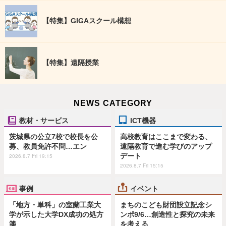
【特集】GIGAスクール構想
【特集】遠隔授業
NEWS CATEGORY
教材・サービス
ICT機器
茨城県の公立7校で校長を公
高校教育はここまで変わる、
募、教員免許不問…エン
遠隔教育で進む学びのアップ
デート
2026.8.7 Fri 19:15
2026.8.7 Fri 15:15
事例
イベント
「地方・単科」の室蘭工業大
まちのこども財団設立記念シ
学が示した大学DX成功の処方
ンポ9/6…創造性と探究の未来
箋
を考える