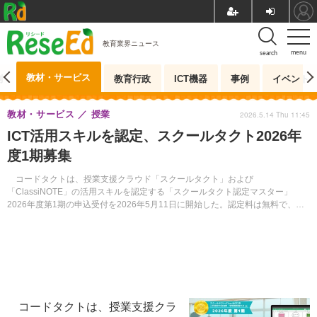
教育業界ニュース
menu
search
教材・サービス
測
教育行政
ICT機器
事例
イベント
教材・サービス
授業
2026.5.14 Thu 11:45
ICT活用スキルを認定、スクールタクト2026年
度1期募集
コードタクトは、授業支援クラウド「スクールタクト」および
「ClassiNOTE」の活用スキルを認定する「スクールタクト認定マスター」
2026年度第1期の申込受付を2026年5月11日に開始した。認定料は無料で、申
込期間は6月12日まで。
コードタクトは、授業支援クラ