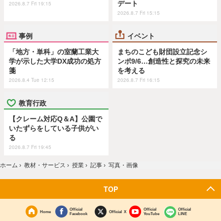
デート
2026.8.7 Fri 19:15
2026.8.7 Fri 15:15
事例
イベント
「地方・単科」の室蘭工業大
まちのこども財団設立記念シ
学が示した大学DX成功の処方
ンポ9/6…創造性と探究の未来
箋
を考える
2026.8.4 Tue 12:15
2026.8.7 Fri 16:15
教育行政
【クレーム対応Q＆A】公園で
いたずらをしている子供がい
る
2026.8.7 Fri 19:45
ホーム
›
教材・サービス
›
授業
›
記事
›
写真・画像
TOP
Official
Official
Official
Home
Official X
Facebook
YouTube
LINE