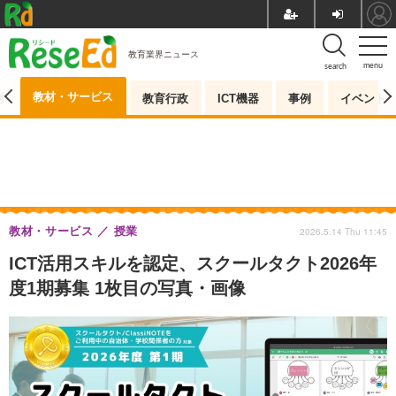
教育業界ニュース
menu
search
教材・サービス
測
教育行政
ICT機器
事例
イベント
教材・サービス
授業
2026.5.14 Thu 11:45
ICT活用スキルを認定、スクールタクト2026年
度1期募集 1枚目の写真・画像