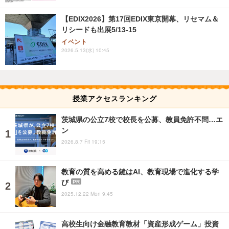
【EDIX2026】第17回EDIX東京開幕、リセマム＆
リシードも出展5/13-15
イベント
2026.5.13(水) 10:45
授業アクセスランキング
茨城県の公立7校で校長を公募、教員免許不問…エ
ン
2026.8.7 Fri 19:15
教育の質を高める鍵はAI、教育現場で進化する学
び
PR
2025.12.22 Mon 9:45
高校生向け金融教育教材「資産形成ゲーム」投資