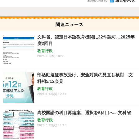
Sponsored by
関連ニュース
文科省、認定日本語教育機関に32件認可…2025年
度2回目
教育行政
2026.5.7(木) 18:30
部活動遠征事故受け、安全対策の見直し検討…文
科相5/12会見
教育行政
2026.5.13(水) 12:15
高校国語の科目再編案、選択を6科目へ…文科省
教育行政
2026.5.12(火) 11:15