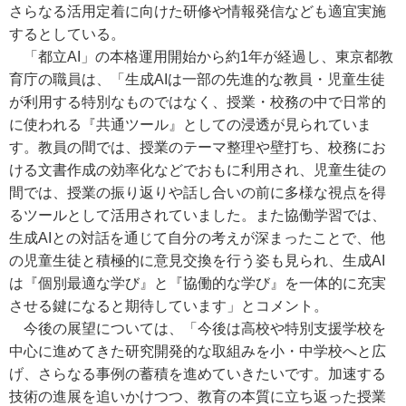
さらなる活用定着に向けた研修や情報発信なども適宜実施
するとしている。
「都立AI」の本格運用開始から約1年が経過し、東京都教
育庁の職員は、「生成AIは一部の先進的な教員・児童生徒
が利用する特別なものではなく、授業・校務の中で日常的
に使われる『共通ツール』としての浸透が見られていま
す。教員の間では、授業のテーマ整理や壁打ち、校務にお
ける文書作成の効率化などでおもに利用され、児童生徒の
間では、授業の振り返りや話し合いの前に多様な視点を得
るツールとして活用されていました。また協働学習では、
生成AIとの対話を通じて自分の考えが深まったことで、他
の児童生徒と積極的に意見交換を行う姿も見られ、生成AI
は『個別最適な学び』と『協働的な学び』を一体的に充実
させる鍵になると期待しています」とコメント。
今後の展望については、「今後は高校や特別支援学校を
中心に進めてきた研究開発的な取組みを小・中学校へと広
げ、さらなる事例の蓄積を進めていきたいです。加速する
技術の進展を追いかけつつ、教育の本質に立ち返った授業