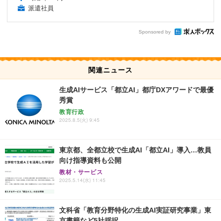
派遣社員
Sponsored by
関連ニュース
生成AIサービス「都立AI」都庁DXアワードで最優
秀賞
教育行政
2025.8.5(火) 9:45
東京都、全都立校で生成AI「都立AI」導入…教員
向け指導資料も公開
教材・サービス
2025.5.14(水) 11:45
文科省「教育分野特化の生成AI実証研究事業」東
京書籍など5社採択