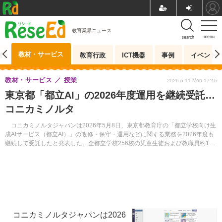
教育業界ニュース
menu
search
教材・サービス
測
教育行政
ICT機器
事例
イベント
教材・サービス
授業
2026.5.11 Mon 17:45
東京都「都立AI」の2026年度運用を継続受託…
コニカミノルタ
コニカミノルタジャパンは2026年5月8日、東京都教育庁の「都立学校向け生
成AIサービス（都立AI）」の改修・保守・運用などに関する業務を2026年度も
継続して受託したと発表した。全都立学校256校の児童生徒および教職員約17
万人が利用する生成AI環境を提供し、学びの質の向上と校務改善を支援する。
コニカミノルタジャパンは2026