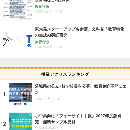
教育行政
2025.9.24(水) 13:15
東大発スタートアップも参画…文科省「教育特化
の生成AI実証研究」
教育行政
2025.10.3(金) 17:15
授業アクセスランキング
茨城県の公立7校で校長を公募、教員免許不問…エ
ン
2026.8.7 Fri 19:15
小中高向け「フォーサイト手帳」2027年度版発
売、無料サンプル受付
2026.8.5 Wed 17:15