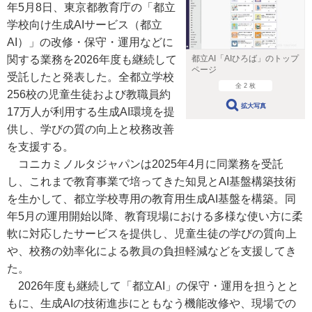
年5月8日、東京都教育庁の「都立
学校向け生成AIサービス（都立
AI）」の改修・保守・運用などに
関する業務を2026年度も継続して
都立AI「AIひろば」のトップ
ページ
受託したと発表した。全都立学校
全 2 枚
256校の児童生徒および教職員約
拡大写真
17万人が利用する生成AI環境を提
供し、学びの質の向上と校務改善
を支援する。
コニカミノルタジャパンは2025年4月に同業務を受託
し、これまで教育事業で培ってきた知見とAI基盤構築技術
を生かして、都立学校専用の教育用生成AI基盤を構築。同
年5月の運用開始以降、教育現場における多様な使い方に柔
軟に対応したサービスを提供し、児童生徒の学びの質向上
や、校務の効率化による教員の負担軽減などを支援してき
た。
2026年度も継続して「都立AI」の保守・運用を担うとと
もに、生成AIの技術進歩にともなう機能改修や、現場での