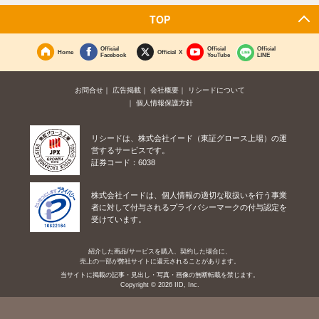
TOP
Official
Official
Official
Home
Official X
Facebook
YouTube
LINE
お問合せ
広告掲載
会社概要
リシードについて
個人情報保護方針
リシードは、株式会社イード（東証グロース上場）の運
営するサービスです。
証券コード：6038
株式会社イードは、個人情報の適切な取扱いを行う事業
者に対して付与されるプライバシーマークの付与認定を
受けています。
紹介した商品/サービスを購入、契約した場合に、
売上の一部が弊社サイトに還元されることがあります。
当サイトに掲載の記事・見出し・写真・画像の無断転載を禁じます。
Copyright © 2026 IID, Inc.