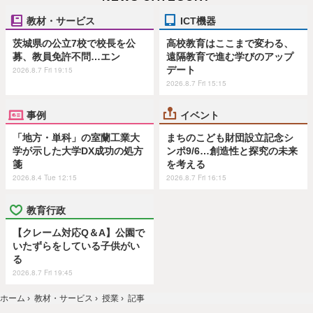
教材・サービス
ICT機器
茨城県の公立7校で校長を公
高校教育はここまで変わる、
募、教員免許不問…エン
遠隔教育で進む学びのアップ
デート
2026.8.7 Fri 19:15
2026.8.7 Fri 15:15
事例
イベント
「地方・単科」の室蘭工業大
まちのこども財団設立記念シ
学が示した大学DX成功の処方
ンポ9/6…創造性と探究の未来
箋
を考える
2026.8.4 Tue 12:15
2026.8.7 Fri 16:15
教育行政
【クレーム対応Q＆A】公園で
いたずらをしている子供がい
る
2026.8.7 Fri 19:45
ホーム
›
教材・サービス
›
授業
›
記事