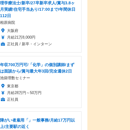
理学療法士/新卒/27卒新卒求人/賞与3.8ヶ
月実績!住宅手当あり/17:00まで/年間休日
112日
相原病院
大阪府
月給21万8,000円
正社員 / 新卒・インターン
年収700万円可/「化学」の個別講師/まず
は面談から/賞与最大年3回/完全週休2日
池袋理数セミナー
東京都
月給28万円～50万円
正社員
障がい者雇用「」一般事務/月給17万円以
上/主要駅の近く