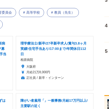
育委員会
高等学校
教員（先生）
新病
理学療法士/新卒/27卒新卒求人/賞与3.8ヶ月
フ募
実績!住宅手当あり/17:00まで/年間休日112
宅手当
日
相原病院
大阪府
月給21万8,000円
正社員 / 新卒・インターン
ずは
障がい者雇用「」一般事務/月給17万円以上/
主要駅の近く