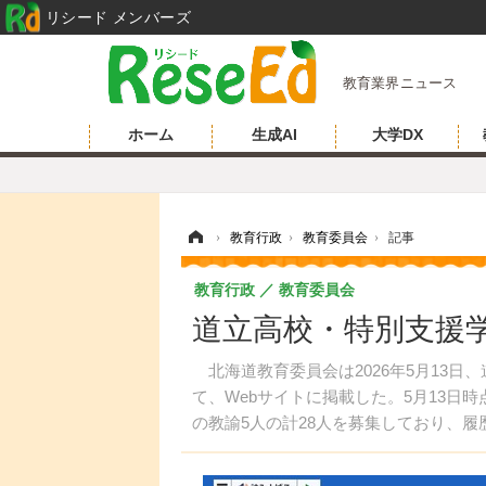
リシード メンバーズ
教育業界ニュース
ホーム
生成AI
大学DX
ホーム
›
教育行政
›
教育委員会
›
記事
教育行政
教育委員会
道立高校・特別支援
北海道教育委員会は2026年5月13日
て、Webサイトに掲載した。5月13日
の教諭5人の計28人を募集しており、履