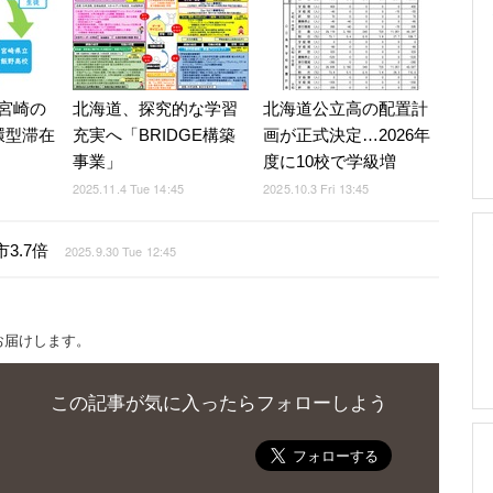
宮崎の
北海道、探究的な学習
北海道公立高の配置計
環型滞在
充実へ「BRIDGE構築
画が正式決定…2026年
事業」
度に10校で学級増
2025.11.4 Tue 14:45
2025.10.3 Fri 13:45
3.7倍
2025.9.30 Tue 12:45
お届けします。
この記事が気に入ったらフォローしよう