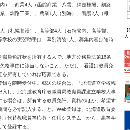
管内）、商業4人（函館商業、八雲、網走桂陽、釧路
業、釧路工業）、農業1人（別海）、看護2人（稚
【
人（札幌養護）、高等部4人（石狩管内、高等聾、
人
等学校の実習助手は、幕別清陵1人。募集内容は随時
職員免許状を所有する人で、地方公務員法第16条
・欠格事由に該当しないこと。ただし、看護は教員免
証を所有していれば応募できる。
登録を随時受付中。郵送の場合は、「北海道立学校臨
記入し、北海道教育庁教職員局教職員課道立学校人事
する場合は、所有する教員免許、資格のほか、希望す
期間を必ず記入すること。Web登録は、北海道教育委
教育庁代替教職員等応募・任用システム」から、高等学
して登録する。