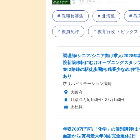
教職員募集
北海道
教
教員免許
教育行政 トピックス
調理師/シニア/シニア向け求人/2028年
院新築移転にむけオープニングスタッ
集!2路線の駅徒歩圏内/残業少なめ/住
あり
堺リハビリテーション病院
大阪府
月給21万5,150円～27万150円
正社員
年収700万円可/「化学」の個別講師/ま
面談から/賞与最大年3回/完全週休2日