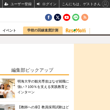
ユーザー登録
ログイン
こんにちは、ゲストさん
学校の回線速度計測
イベント
編集部ピックアップ
明海大学の観光専攻はなぜ就職に
強い？100％を支える実践教育と
インターン
【教師への扉】教員採用試験はど