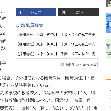
日、
シェア
ポスト
時教
教職員募集
載し
22
【採用情報】東京・神奈川・千葉・埼玉の私立中高「社会」渋渋、開智など（7/29午後現在）
諭5
【採用情報】東京・神奈川・千葉・埼玉の私立中高「理科」法政中高、関東学院など（7/29午後現在）
郵送
【採用情報】東京・神奈川・千葉・埼玉の私立中高「国語」開智所沢、法政国際など（7/27午前現在）
等学
編集部にメッセージを送る
児・
る場合、その後任となる臨時教員（臨時的任用：産
替等）を随時募集している。
高等学校の教諭22人、高等学校の実習助手1人、特
等学校教諭は教科別にみると、国語4人（名寄、稚
志管内）、理科2人（有朋、紋別）、英語2人（伊達