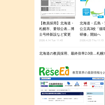
【教員採用】北海道・
北海道・広島・
札幌市、要領公表…博
公立高3校「循
士号枠新設など変更
研修」開始へ
2026.4.14 Tue 11:45
2026.4.23 Thu 11:15
北海道の教員採用、最終倍率2.0倍…札幌市
教育業界の最新情報を