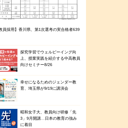
教員採用】香川県、第1次選考の実合格者639
探究学習でウェルビーイング向
上、授業実践を紹介する中高教員
向けセミナー8/26
幸せになるためのジェンダー教
育、埼玉県が9/19に講演会
昭和女子大、教員向け研修「先
3」9月開講…日本の教育の強み
に着目