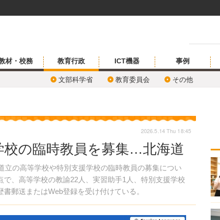
教材・校務
教育行政
ICT機器
事例
文部科学省
教育委員会
その他
2026.5.14 Thu 18:45
学校の臨時教員を募集…北海道
、道立の高等学校や特別支援学校の臨時教員の募集につい
時点で、高等学校の教諭22人、実習助手1人、特別支援学校
歴書郵送またはWeb登録を受け付けている。