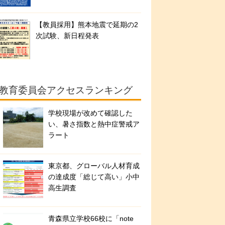
【教員採用】熊本地震で延期の2
次試験、新日程発表
教育委員会アクセスランキング
学校現場が改めて確認した
い、暑さ指数と熱中症警戒ア
ラート
東京都、グローバル人材育成
の達成度「総じて高い」小中
高生調査
青森県立学校66校に「note