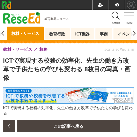
教育業界ニュース
menu
search
教材・サービス
測
教育行政
ICT機器
事例
イベント
教材・サービス
校務
2021.6.30 Wed 8:15
ICTで実現する校務の効率化、先生の働き方改
革で子供たちの学びも変わる 8枚目の写真・画
像
ICTで実現する校務の効率化、先生の働き方改革で子供たちの学びも変わ
る
この記事へ戻る