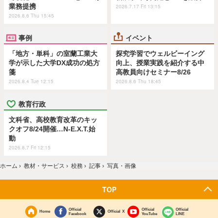
業務提携
2026.7.17 Fri 13:15
2026.8.6 Thu 15:45
事例
イベント
「地方・単科」の室蘭工業大
探究学習でウェルビーイング
学が示した大学DX成功の処方
向上、授業実践を紹介する中
箋
高教員向けセミナー8/26
2026.8.4 Tue 12:15
2026.8.6 Thu 18:45
教育行政
文科省、高校教育改革のキッ
クオフ8/24開催…N-E.X.T.始
動
2026.8.7 Fri 12:15
ホーム
›
教材・サービス
›
校務
›
記事
›
写真・画像
TOP
Official
Official
Official
Home
Official X
Facebook
YouTube
LINE