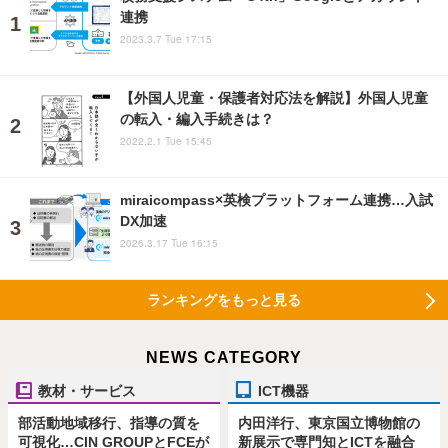
連携
2023.3.7 Tue 17:15
【外国人児童・保護者対応法を解説】外国人児童
の転入・編入手続きは？
2022.2.1 Tue 15:45
miraicompass×英検プラットフォーム連携…入試
DX加速
2026.3.17 Tue 16:15
ランキングをもっと見る
NEWS CATEGORY
教材・サービス
ICT機器
部活動地域移行、指導の質を
内田洋行、東京国立博物館の
可視化…CIN GROUPとFCEが
新展示で専門知とICTを融合