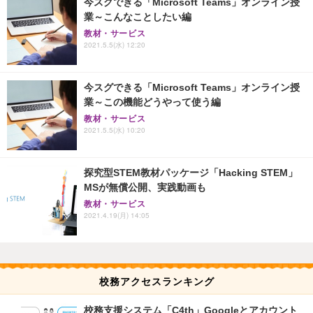
今スグできる「Microsoft Teams」オンライン授
業～こんなことしたい編
教材・サービス
2021.5.5(水) 12:20
今スグできる「Microsoft Teams」オンライン授
業～この機能どうやって使う編
教材・サービス
2021.5.5(水) 10:20
探究型STEM教材パッケージ「Hacking STEM」
MSが無償公開、実践動画も
教材・サービス
2021.4.19(月) 14:05
校務アクセスランキング
校務支援システム「C4th」Googleとアカウント