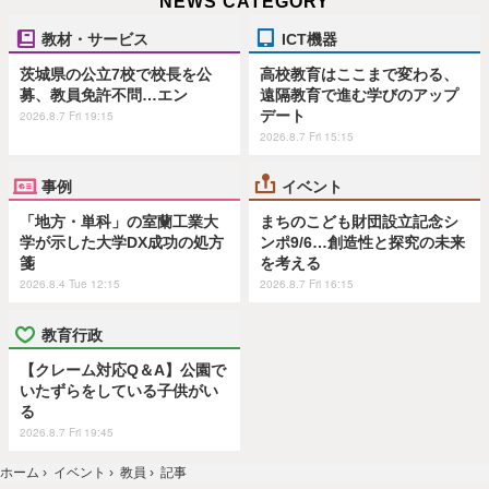
NEWS CATEGORY
教材・サービス
ICT機器
茨城県の公立7校で校長を公
高校教育はここまで変わる、
募、教員免許不問…エン
遠隔教育で進む学びのアップ
デート
2026.8.7 Fri 19:15
2026.8.7 Fri 15:15
事例
イベント
「地方・単科」の室蘭工業大
まちのこども財団設立記念シ
学が示した大学DX成功の処方
ンポ9/6…創造性と探究の未来
箋
を考える
2026.8.4 Tue 12:15
2026.8.7 Fri 16:15
教育行政
【クレーム対応Q＆A】公園で
いたずらをしている子供がい
る
2026.8.7 Fri 19:45
ホーム
›
イベント
›
教員
›
記事