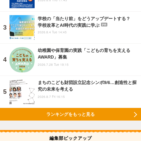
2026.8.6 Thu 17:45
学校の「当たり前」をどうアップデートする？
学校改革とAI時代の実践に学ぶ
PR
2026.8.4 Tue 14:45
幼稚園や保育園の実践「こどもの育ちを支える
AWARD」募集
2026.7.28 Tue 19:15
まちのこども財団設立記念シンポ9/6…創造性と探
究の未来を考える
2026.8.7 Fri 16:15
ランキングをもっと見る
編集部ピックアップ