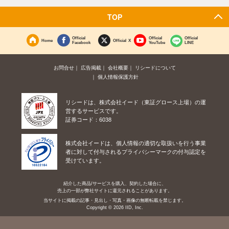
TOP
Official
Official
Official
Home
Official X
Facebook
YouTube
LINE
お問合せ
広告掲載
会社概要
リシードについて
個人情報保護方針
リシードは、株式会社イード（東証グロース上場）の運
営するサービスです。
証券コード：6038
株式会社イードは、個人情報の適切な取扱いを行う事業
者に対して付与されるプライバシーマークの付与認定を
受けています。
紹介した商品/サービスを購入、契約した場合に、
売上の一部が弊社サイトに還元されることがあります。
当サイトに掲載の記事・見出し・写真・画像の無断転載を禁じます。
Copyright © 2026 IID, Inc.