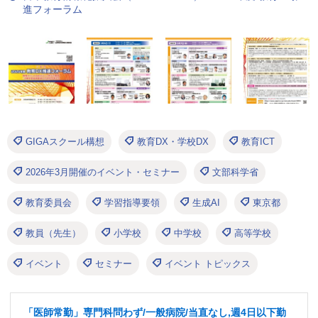
進フォーラム
GIGAスクール構想
教育DX・学校DX
教育ICT
2026年3月開催のイベント・セミナー
文部科学省
教育委員会
学習指導要領
生成AI
東京都
教員（先生）
小学校
中学校
高等学校
イベント
セミナー
イベント トピックス
「医師常勤」専門科問わず/一般病院/当直なし,週4日以下勤