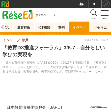
教育業界ニュース
menu
search
イベント
ービス
教育行政
ICT機器
事例
リセマム
イベント
教員
2026.3.2 Mon 10:15
「教育DX推進フォーラム」3/6-7…自分らしい
学びの実現を
日本教育情報化振興会（JAPET＆CEC）は2026年3月6日と7日、「教育DX
推進フォーラム」を国立オリンピック記念青少年総合センターで開催する。対
象は学校教員、教育委員会、教育関係者など。基調講演やセミナー、ワークシ
ョップ、模擬授業などを行う。参加無料。事前申込制。
日本教育情報化振興会（JAPET