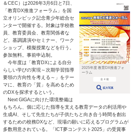
＆CEC）は2026年3月6日と7日、
「教育DX推進フォーラム」を国
立オリンピック記念青少年総合セ
ンターで開催する。対象は学校教
員、教育委員会、教育関係者な
ど。基調講演やセミナー、ワーク
ショップ、模擬授業などを行う。
参加無料。事前申込制。
今年度は「教育DXによる自分
2025年度 教育DX推進フォ
らしい学びの実現～次期学習指導
ーラム
要領の方向性を考える～」をテー
全 4 枚
マに、教育の「質」を高めるため
拡大写真
のDXを探求するという。
Next GIGAに向けた環境整備は
もちろん、個に応じた指導を支える教育データの利活用や
生成AI、そして先生たちが子供たちと向き合う時間を創出
するための校務DXなど、現場の願いに応えるプログラムが
多数用意されている。「ICT夢コンテスト2025」の受賞事