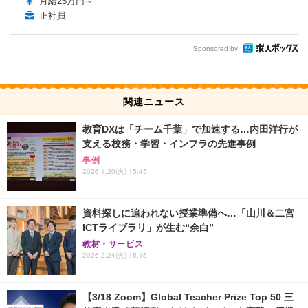
月給25万円～
正社員
Sponsored by
関連ニュース
教育DXは「チーム千葉」で加速する…内田洋行が
支える校務・学習・インフラの先進事例
事例
2026.1.20(火) 15:45
資料探しに追われない授業準備へ…「山川＆二宮
ICTライブラリ」が生む“余白”
教材・サービス
2026.2.24(火) 15:15
【3/18 Zoom】Global Teacher Prize Top 50 三