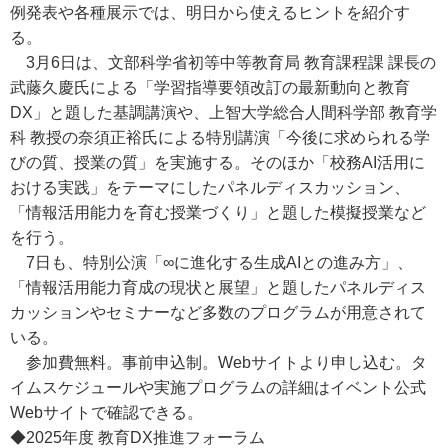
例発表や各種展示では、明日から使えるヒントを紹介す
る。
3月6日は、文部科学省初等中等教育局 教育課程課 課長の
武藤久慶氏による「学習指導要領改訂の最新動向と教育
DX」と題した基調講演や、上智大学総合人間科学部 教育学
科 教授の奈須正裕氏による特別講演「今後に求められる学
びの質、授業の質」を実施する。そのほか「校務AI活用に
おける実践」をテーマにしたパネルディスカッション、
「情報活用能力を育む授業づくり」と題した模擬授業など
を行う。
7日も、特別公演「∞に進化する生成AIとの進み方」、
「情報活用能力育成の現状と展望」と題したパネルディス
カッションやセミナーなど多数のプログラムが用意されて
いる。
参加費無料。事前申込制。Webサイトより申し込む。タ
イムスケジュールや実施プログラムの詳細はイベント公式
Webサイトで確認できる。
◆2025年度 教育DX推進フォーラム