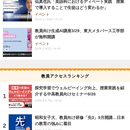
仙真也氏「英語科におけるディベート実践 授業
で導入することで生徒はどう変わるか」
イベント
2026.2.18(水) 10:15
教員向け生成AI講座3/29、東大メタバース工学部
が無料開講
イベント
2026.2.9(月) 14:45
教員アクセスランキング
探究学習でウェルビーイング向上、授業実践を紹
介する中高教員向けセミナー8/26
2026.8.6 Thu 18:45
昭和女子大、教員向け研修「先3」9月開講…日本
の教育の強みに着目