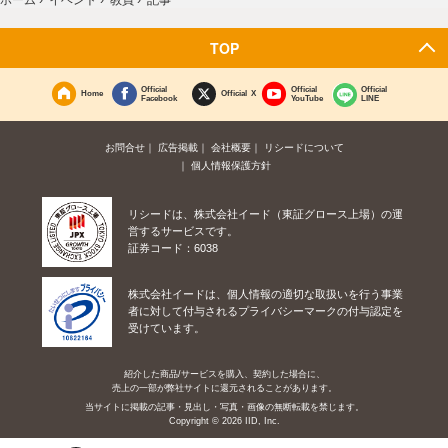
TOP
Official
Official
Official
Home
Official X
Facebook
YouTube
LINE
お問合せ
広告掲載
会社概要
リシードについて
個人情報保護方針
リシードは、株式会社イード（東証グロース上場）の運
営するサービスです。
証券コード：6038
株式会社イードは、個人情報の適切な取扱いを行う事業
者に対して付与されるプライバシーマークの付与認定を
受けています。
紹介した商品/サービスを購入、契約した場合に、
売上の一部が弊社サイトに還元されることがあります。
当サイトに掲載の記事・見出し・写真・画像の無断転載を禁じます。
Copyright © 2026 IID, Inc.