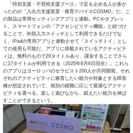
「特別支援・不登校支援ブース」で足を止める人が多か
ったのが「入出力支援装置・療育デバイスCOSMO」だ。こ
の製品は専用セッティングアプリと連動。PCやタブレッ
ト、スマートフォンの「アクセシビリティ機能」と紐づけ
ることで、外部入力スイッチとして利用できるだけでな
く、iPadの専用アプリと連動させて「スイッチトイ」とし
ての使用も可能だ。アプリに搭載されているアクティビテ
ィは、無料のもので20タイトルあり、課金することでさら
に17タイトルが利用できる（2025年6月6日現在）。これら
のアプリはヨーロッパのセラピスト200人が共同開発。それ
ぞれのアクティビティに療育したい能力や対象とする障害
種が想定されていて、個別の困難に応じて最適なアクティ
ビティを選べる。楽しく遊びながら、鍛えたい能力を伸ば
すことができるという。