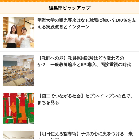
編集部ピックアップ
明海大学の観光専攻はなぜ就職に強い？100％を支
える実践教育とインターン
【教師への扉】教員採用試験はどう変わるの
か？ 一般教養縮小とSPI導入、面接重視の時代
【図工でつながる社会】セブン‐イレブンの色で、
まちを見る
【明日使える指導術】子供の心に火をつける「褒