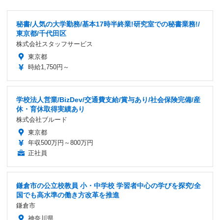
秘書/人気の大学勤務/基本17時半終業!研究室での秘書業務!/
東京都/千代田区
株式会社スタッフサービス
東京都
時給1,750円～
学校法人営業/BizDev/交通費支給/賞与あり/社会保険完備/産
休・育休取得実績あり
株式会社ブルード
東京都
年収500万円～800万円
正社員
鎌倉市の公立校教員 小・中学校 学習者中心の学びを探究/全
国でも高水準の働き方改革を推進
鎌倉市
神奈川県