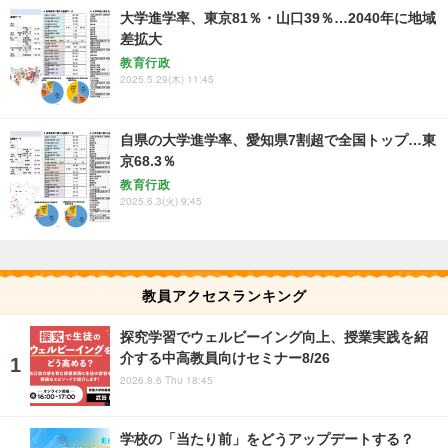
大学進学率、東京81％・山口39％…2040年に地域
差拡大
教育行政
2025.5.29(木) 11:45
自県の大学進学率、愛知県7割超で全国トップ…東
京68.3％
教育行政
2025.6.3(火) 9:45
教員アクセスランキング
探究学習でウェルビーイング向上、授業実践を紹
介する中高教員向けセミナー8/26
2026.8.6 Thu 18:45
学校の「当たり前」をどうアップデートする？