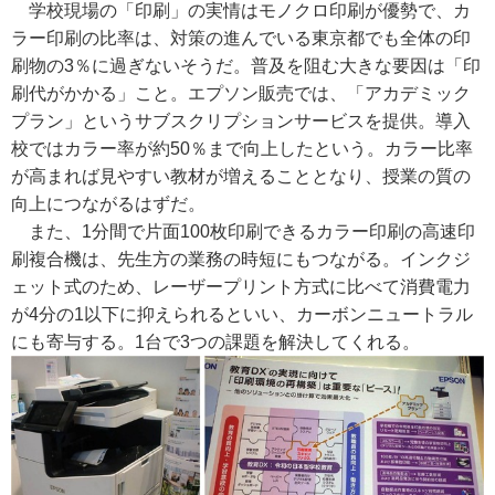
学校現場の「印刷」の実情はモノクロ印刷が優勢で、カ
ラー印刷の比率は、対策の進んでいる東京都でも全体の印
刷物の3％に過ぎないそうだ。普及を阻む大きな要因は「印
刷代がかかる」こと。エプソン販売では、「アカデミック
プラン」というサブスクリプションサービスを提供。導入
校ではカラー率が約50％まで向上したという。カラー比率
が高まれば見やすい教材が増えることとなり、授業の質の
向上につながるはずだ。
また、1分間で片面100枚印刷できるカラー印刷の高速印
刷複合機は、先生方の業務の時短にもつながる。インクジ
ェット式のため、レーザープリント方式に比べて消費電力
が4分の1以下に抑えられるといい、カーボンニュートラル
にも寄与する。1台で3つの課題を解決してくれる。