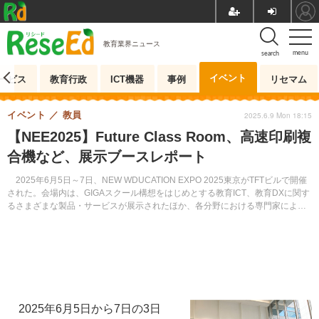
教育業界ニュース
menu
search
イベント
ービス
教育行政
ICT機器
事例
リセマム
イベント
教員
2025.6.9 Mon 18:15
【NEE2025】Future Class Room、高速印刷複
合機など、展示ブースレポート
2025年6月5日～7日、NEW WDUCATION EXPO 2025東京がTFTビルで開催
された。会場内は、GIGAスクール構想をはじめとする教育ICT、教育DXに関す
るさまざまな製品・サービスが展示されたほか、各分野における専門家による
セミナーも数多く開催され、多くの教育関係者で賑わった。
2025年6月5日から7日の3日