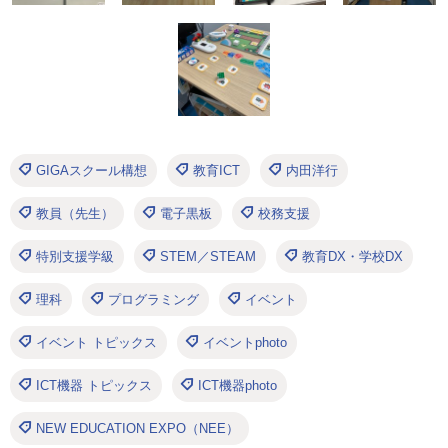
GIGAスクール構想
教育ICT
内田洋行
教員（先生）
電子黒板
校務支援
特別支援学級
STEM／STEAM
教育DX・学校DX
理科
プログラミング
イベント
イベント トピックス
イベントphoto
ICT機器 トピックス
ICT機器photo
NEW EDUCATION EXPO（NEE）