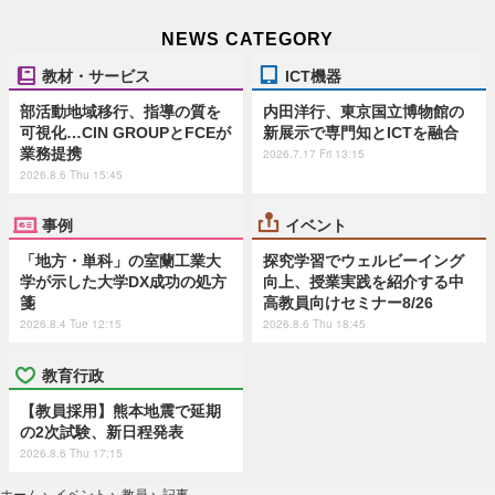
NEWS CATEGORY
教材・サービス
ICT機器
部活動地域移行、指導の質を
内田洋行、東京国立博物館の
可視化…CIN GROUPとFCEが
新展示で専門知とICTを融合
業務提携
2026.7.17 Fri 13:15
2026.8.6 Thu 15:45
事例
イベント
「地方・単科」の室蘭工業大
探究学習でウェルビーイング
学が示した大学DX成功の処方
向上、授業実践を紹介する中
箋
高教員向けセミナー8/26
2026.8.4 Tue 12:15
2026.8.6 Thu 18:45
教育行政
【教員採用】熊本地震で延期
の2次試験、新日程発表
2026.8.6 Thu 17:15
ホーム
›
イベント
›
教員
›
記事