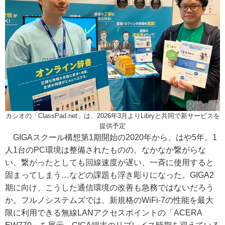
カシオの「ClassPad.net」は、2026年3月よりLibryと共同で新サービスを
提供予定
GIGAスクール構想第1期開始の2020年から、はや5年。1
人1台のPC環境は整備されたものの、なかなか繋がらな
い、繋がったとしても回線速度が遅い、一斉に使用すると
固まってしまう…などの課題も浮き彫りになった。GIGA2
期に向け、こうした通信環境の改善も急務ではないだろう
か。フルノシステムズでは、新規格のWiFi-7の性能を最大
限に利用できる無線LANアクセスポイントの「ACERA