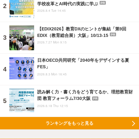
学校改革とAI時代の実践に学ぶ
PR
2026.8.4 Tue 14:45
【EDIX2026】教育DXのヒントが集結「第9回
EDIX（教育総合展）大阪」10/13-15
PR
2026.7.27 Mon 9:15
日本OECD共同研究「2040年をデザインする夏
FES」
2026.8.3 Mon 16:45
読み解く力・書く力をどう育てるか、理想教育財
団 教育フォーラム7/30大阪
PR
2026.6.18 Thu 12:15
ランキングをもっと見る