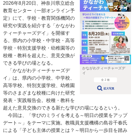
2026年8月20日、神奈川県立総合
教育センター（一部オンライン予
定）にて、学校・教育関係機関の
研究や実践を紹介する「かながわ
ティーチャーズデイ」を開催す
る。県内の小学校・中学校・高等
学校・特別支援学校・幼稚園等の
校種・教科を超えた、意見交換が
できる学びの場となる。
かながわティーチャーズデ
「かながわティーチャーズデ
イ
イ」は、県内の小学校、中学校、
全 2 枚
高等学校、特別支援学校、幼稚園
拡大写真
等のさまざまな校種に向けた研究
発表・実践報告会。校種・教科を
超えた意見交換のできる新たな学びの場になるという。
今回は、「学びのミライを考える～明日の授業をアップ
デート～」をテーマに実施。教職員支援機構の島谷千春氏
による「子ども主体の授業とは？～明日から一歩目を踏み