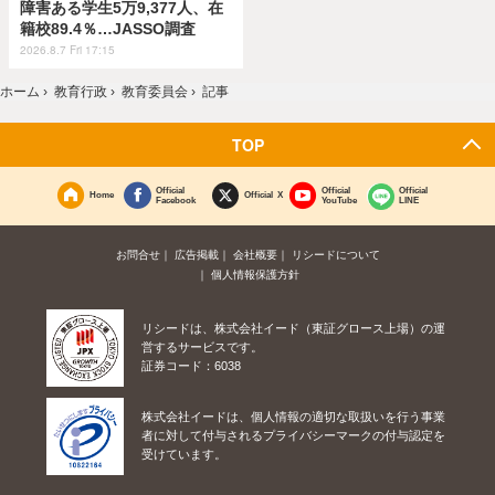
障害ある学生5万9,377人、在
籍校89.4％…JASSO調査
2026.8.7 Fri 17:15
ホーム
›
教育行政
›
教育委員会
›
記事
TOP
Official
Official
Official
Home
Official X
Facebook
YouTube
LINE
お問合せ
広告掲載
会社概要
リシードについて
個人情報保護方針
リシードは、株式会社イード（東証グロース上場）の運
営するサービスです。
証券コード：6038
株式会社イードは、個人情報の適切な取扱いを行う事業
者に対して付与されるプライバシーマークの付与認定を
受けています。