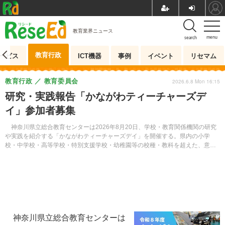
教育業界ニュース
menu
search
教育行政
ービス
ICT機器
事例
イベント
リセマム
教育行政
教育委員会
2026.6.8 Mon 16:15
研究・実践報告「かながわティーチャーズデ
イ」参加者募集
神奈川県立総合教育センターは2026年8月20日、学校・教育関係機関の研究
や実践を紹介する「かながわティーチャーズデイ」を開催する。県内の小学
校・中学校・高等学校・特別支援学校・幼稚園等の校種・教科を超えた、意見
交換ができる学びの場となる。
神奈川県立総合教育センターは