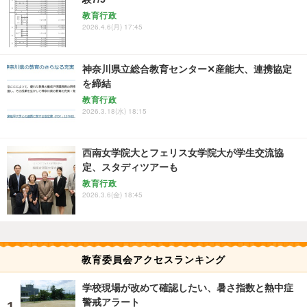
教育行政
2026.4.6(月) 17:45
神奈川県立総合教育センター✕産能大、連携協定
を締結
教育行政
2026.3.18(水) 18:15
西南女学院大とフェリス女学院大が学生交流協
定、スタディツアーも
教育行政
2026.3.6(金) 18:45
教育委員会アクセスランキング
学校現場が改めて確認したい、暑さ指数と熱中症
警戒アラート