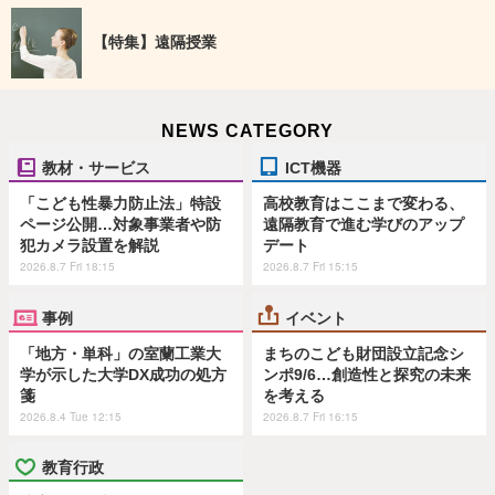
【特集】遠隔授業
NEWS CATEGORY
教材・サービス
ICT機器
「こども性暴力防止法」特設
高校教育はここまで変わる、
ページ公開…対象事業者や防
遠隔教育で進む学びのアップ
犯カメラ設置を解説
デート
2026.8.7 Fri 18:15
2026.8.7 Fri 15:15
事例
イベント
「地方・単科」の室蘭工業大
まちのこども財団設立記念シ
学が示した大学DX成功の処方
ンポ9/6…創造性と探究の未来
箋
を考える
2026.8.4 Tue 12:15
2026.8.7 Fri 16:15
教育行政