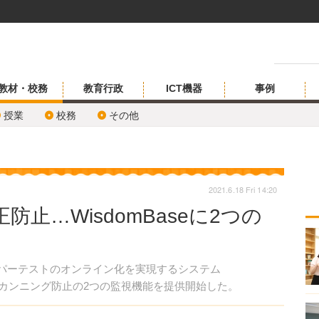
教材・校務
教育行政
ICT機器
事例
授業
校務
その他
2021.6.18 Fri 14:20
止…WisdomBaseに2つの
ーパーテストのオンライン化を実現するシステム
止とカンニング防止の2つの監視機能を提供開始した。