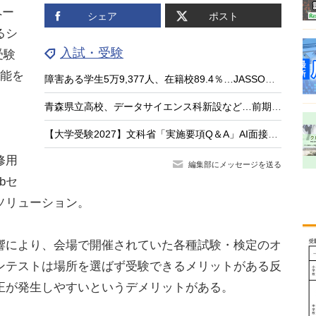
ペー
シェア
ポスト
るシ
入試・受験
受験
機能を
障害ある学生5万9,377人、在籍校89.4％…JASSO調査
青森県立高校、データサイエンス科新設など…前期実施計画の先行版案を公表
【大学受験2027】文科省「実施要項Q＆A」AI面接不可など面接ルール明確化
）
修用
編集部にメッセージを送る
bセ
ソリューション。
により、会場で開催されていた各種試験・検定のオ
ンテストは場所を選ばず受験できるメリットがある反
正が発生しやすいというデメリットがある。