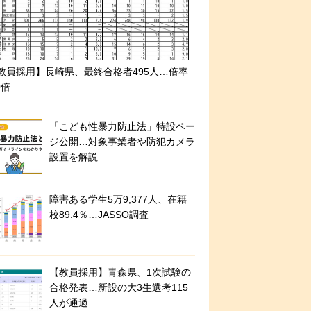
教員採用】長崎県、最終合格者495人…倍率
0倍
「こども性暴力防止法」特設ペー
ジ公開…対象事業者や防犯カメラ
設置を解説
障害ある学生5万9,377人、在籍
校89.4％…JASSO調査
【教員採用】青森県、1次試験の
合格発表…新設の大3生選考115
人が通過