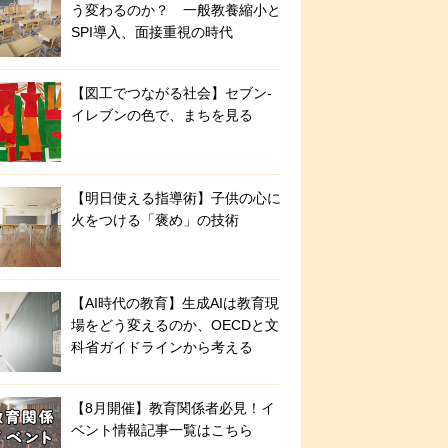
う変わるのか？ 一般教養縮小と
SPI導入、面接重視の時代
【図工でつながる社会】セブン‐
イレブンの色で、まちを見る
【明日使える指導術】子供の心に
火をつける「褒め」の技術
【AI時代の教育】生成AIは教育現
場をどう変えるのか、OECDと文
科省ガイドラインから考える
【8月開催】教育関係者必見！イ
ベント情報記事一覧はこちら