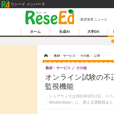
リシード メンバーズ
教育業界ニュース
ホーム
生成AI
大学DX
ホーム
›
教材・サービス
›
その他
›
記事
教材・サービス
その他
オンライン試験の不正防
監視機能
シェアウィズは2021年6月17日、ペ
「WisdomBase」に、替え玉受験防