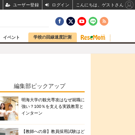
ユーザー登録
ログイン
こんにちは、ゲストさん
学校の回線速度計測
イベント
編集部ピックアップ
明海大学の観光専攻はなぜ就職に
強い？100％を支える実践教育と
インターン
【教師への扉】教員採用試験はど