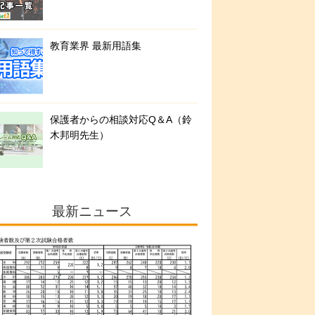
教育業界 最新用語集
保護者からの相談対応Q＆A（鈴
木邦明先生）
最新ニュース