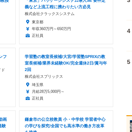
期教授
「東京」パッケージシステム導入SE 要件定
義など上流工程に携わりたい方必見
株式会社クラックスシステム
東京都
年収360万円～650万円
正社員
ンフ
学習塾の教室長候補/大宮/学習塾SPRIXの教
室長候補/業界未経験OK/完全週休2日/賞与年
2回
イド
株式会社スプリックス
埼玉県
月給28万5,000円～
正社員
動画
鎌倉市の公立校教員 小・中学校 学習者中心
経験
の学びを探究/全国でも高水準の働き方改革