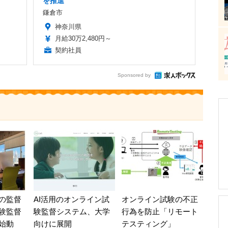
を推進
鎌倉市
神奈川県
月給30万2,480円～
契約社員
Sponsored by
の監督
AI活用のオンライン試
オンライン試験の不正
験監督
験監督システム、大学
行為を防止「リモート
始動
向けに展開
テスティング」