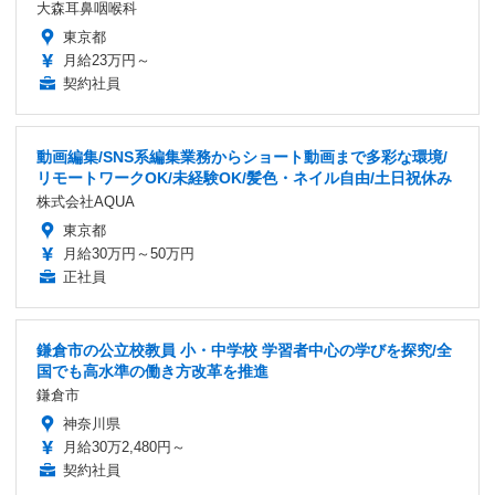
大森耳鼻咽喉科
東京都
月給23万円～
契約社員
動画編集/SNS系編集業務からショート動画まで多彩な環境/
リモートワークOK/未経験OK/髪色・ネイル自由/土日祝休み
株式会社AQUA
東京都
月給30万円～50万円
正社員
鎌倉市の公立校教員 小・中学校 学習者中心の学びを探究/全
国でも高水準の働き方改革を推進
鎌倉市
神奈川県
月給30万2,480円～
契約社員