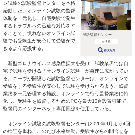
ン試験の試験監督センターを本格
始動した。オンライン試験の監督
体制を一元化し、自宅受験で発生
するトラブルへの迅速な対応をす
ることで、慣れないオンライン試
試験監督センター
験でも受験生が安心して受験がで
全 4 枚
きるよう応援する。
拡大写真
新型コロナウイルス感染症拡大を受け、試験業界では自
宅で試験を受ける「オンライン試験」が急速に広がってい
る。ニーヴが開設した試験監督センターは、オンラインで
受験をする受験生が安心して試験を受けられるよう、監督
業務を一元管理する施設。オンラインで行う監督業務に特
化し、受験生を監督するためのPCを最大10台設置可能で、
監督用のインターネット専用回線を使用している。
オンライン試験の試験監督センターは2020年9月より4回
の検証を重ね、このたび本格始動。受験生からの問合せを