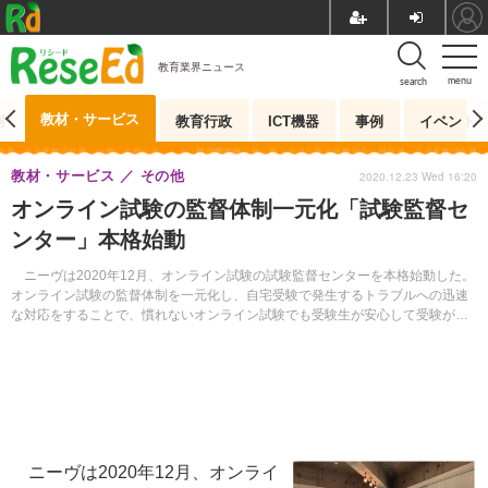
教育業界ニュース
menu
search
教材・サービス
測
教育行政
ICT機器
事例
イベント
教材・サービス
その他
2020.12.23 Wed 16:20
オンライン試験の監督体制一元化「試験監督セ
ンター」本格始動
ニーヴは2020年12月、オンライン試験の試験監督センターを本格始動した。
オンライン試験の監督体制を一元化し、自宅受験で発生するトラブルへの迅速
な対応をすることで、慣れないオンライン試験でも受験生が安心して受験がで
きるよう応援する。
ニーヴは2020年12月、オンライ