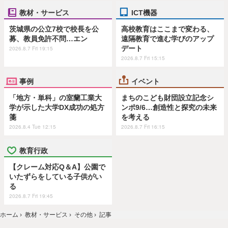
教材・サービス
ICT機器
茨城県の公立7校で校長を公
高校教育はここまで変わる、
募、教員免許不問…エン
遠隔教育で進む学びのアップ
デート
2026.8.7 Fri 19:15
2026.8.7 Fri 15:15
事例
イベント
「地方・単科」の室蘭工業大
まちのこども財団設立記念シ
学が示した大学DX成功の処方
ンポ9/6…創造性と探究の未来
箋
を考える
2026.8.4 Tue 12:15
2026.8.7 Fri 16:15
教育行政
【クレーム対応Q＆A】公園で
いたずらをしている子供がい
る
2026.8.7 Fri 19:45
ホーム
›
教材・サービス
›
その他
›
記事