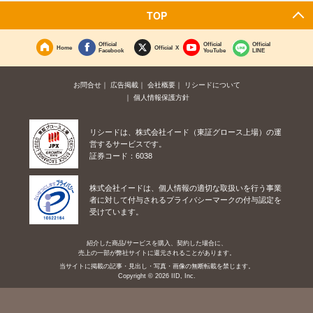
TOP
Official
Official
Official
Home
Official X
Facebook
YouTube
LINE
お問合せ
広告掲載
会社概要
リシードについて
個人情報保護方針
リシードは、株式会社イード（東証グロース上場）の運
営するサービスです。
証券コード：6038
株式会社イードは、個人情報の適切な取扱いを行う事業
者に対して付与されるプライバシーマークの付与認定を
受けています。
紹介した商品/サービスを購入、契約した場合に、
売上の一部が弊社サイトに還元されることがあります。
当サイトに掲載の記事・見出し・写真・画像の無断転載を禁じます。
Copyright © 2026 IID, Inc.