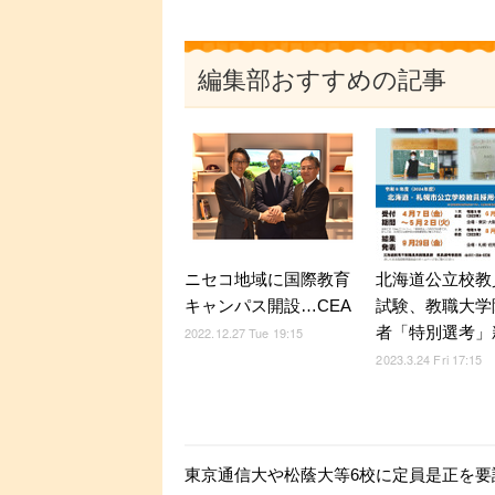
編集部おすすめの記事
ニセコ地域に国際教育
北海道公立校教
キャンパス開設…CEA
試験、教職大学
者「特別選考」
2022.12.27 Tue 19:15
2023.3.24 Fri 17:15
東京通信大や松蔭大等6校に定員是正を要