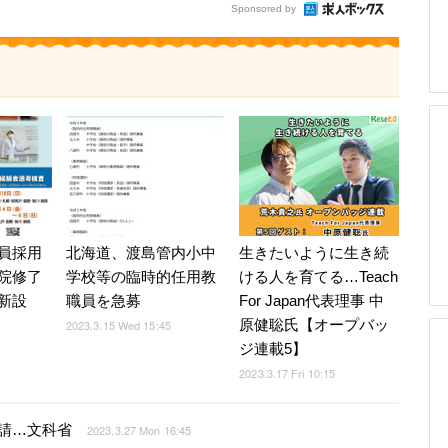
Sponsored by
員採用
北海道、渡島管内小中
生きたいように生き続
院修了
学校等の臨時的任用教
ける人を育てる…Teach
新設
職員を急募
For Japan代表理事 中
原健聡氏【オープバッ
2023.3.15 Wed 15:45
ジ連載5】
2023.3.17 Fri 10:15
請…文科省
2023.3.27 Mon 16:45