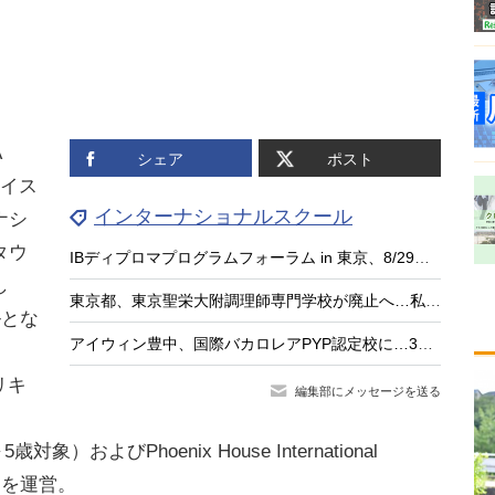
A
シェア
ポスト
ワイス
インターナショナルスクール
ナシ
タウ
IBディプロマプログラムフォーラム in 東京、8/29開催
し
東京都、東京聖栄大附調理師専門学校が廃止へ…私学審議会答申
ルとな
アイウィン豊中、国際バカロレアPYP認定校に…3歳から探究型学習
リキ
編集部にメッセージを送る
～5歳対象）およびPhoenix House International
）を運営。