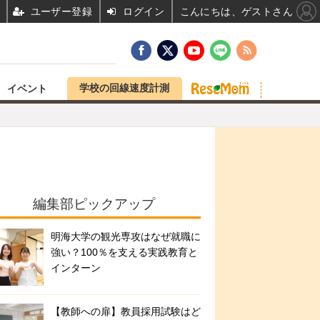
ユーザー登録
ログイン
こんにちは、ゲストさん
学校の回線速度計測
イベント
編集部ピックアップ
明海大学の観光専攻はなぜ就職に
強い？100％を支える実践教育と
インターン
【教師への扉】教員採用試験はど