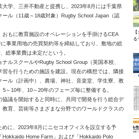
学、三井不動産と提携し、2023年8月には千葉県
1歳～18歳対象）Rugby School Japan（認
【
おもに教育施設のオペレーションを手掛けるCEA
る
すでに事業用地の売買契約等を締結しており、敷地の総
で、総事業費は未定だという。
クールやRugby School Group（英国本校、
学習を行うための施設を建設。現在の構想では、隣接
クール（計画中）、農場、神社、音楽堂、学生寮、教
5～10年、10～20年のフェーズ毎に整備する。
協議を開始すると同時に、共同で開発を行う総合デ
、教育、芸術等さまざまな分野でのワールドクラスの
のために、2023年8月にニセコオフィスを設立する予
do Home Farm」および「Hokkaido Polo