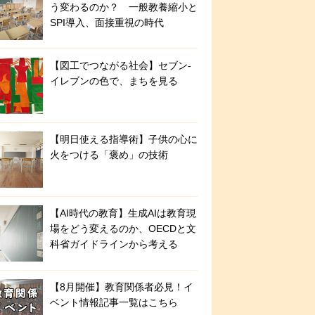
う変わるのか？ 一般教養縮小と
SPI導入、面接重視の時代
【図工でつながる社会】セブン‐
イレブンの色で、まちを見る
【明日使える指導術】子供の心に
火をつける「褒め」の技術
【AI時代の教育】生成AIは教育現
場をどう変えるのか、OECDと文
科省ガイドラインから考える
【8月開催】教育関係者必見！イ
ベント情報記事一覧はこちら