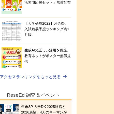
活習慣応援セット」無償配布
【大学受験2022】河合塾、
入試難易予想ランキング表1
月版
生成AIの正しい活用を促進、
教育ネットがポスター無償提
供
アクセスランキングをもっと見る
ReseEd 調査＆イベント
年末SP 大学DX 2025総括と
2026展望、4人のキーマンが