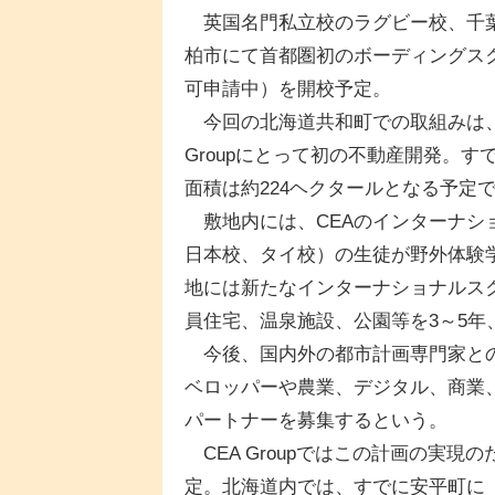
英国名門私立校のラグビー校、千葉大
柏市にて首都圏初のボーディングスクール（1
可申請中）を開校予定。
今回の北海道共和町での取組みは、
Groupにとって初の不動産開発。
面積は約224ヘクタールとなる予定
敷地内には、CEAのインターナショナルス
日本校、タイ校）の生徒が野外体験
地には新たなインターナショナルス
員住宅、温泉施設、公園等を3～5年、
今後、国内外の都市計画専門家との
ベロッパーや農業、デジタル、商業
パートナーを募集するという。
CEA Groupではこの計画の実現
定。北海道内では、すでに安平町に「Hokkai