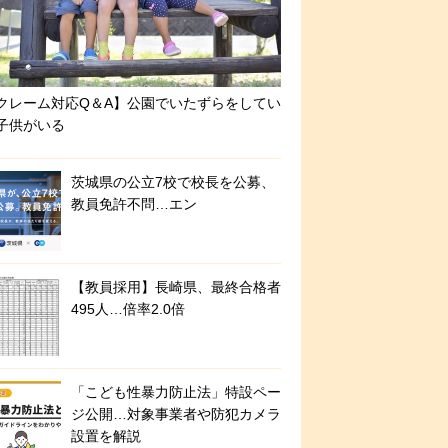
クレーム対応Q＆A】公園でいたずらをしてい
子供がいる
茨城県の公立7校で校長を公募、
教員免許不問…エン
【教員採用】長崎県、最終合格者
495人…倍率2.0倍
「こども性暴力防止法」特設ペー
ジ公開…対象事業者や防犯カメラ
設置を解説