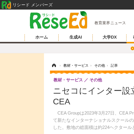
リシード メンバーズ
教育業界ニュース
ホーム
生成AI
大学DX
ホーム
›
教材・サービス
›
その他
›
記事
教材・サービス
その他
ニセコにインター設
CEA
CEA Groupは2023年3月27日、CE
て新たなインターナショナルスクールの
した。敷地の総面積は約224ヘクタール