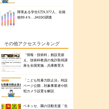
障害ある学生5万9,377人、在籍
校89.4％…JASSO調査
その他アクセスランキング
「情報・技術科」創設見据
え、技術科教員の免許取得講
座を全国実施…兵庫教育大
「こども性暴力防止法」特設
ページ公開…対象事業者や防
犯カメラ設置を解説
ベネッセ、園の活動支援「生