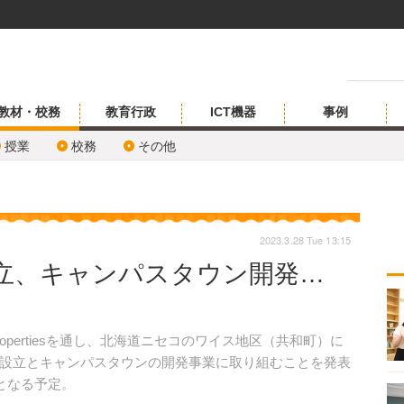
教材・校務
教育行政
ICT機器
事例
授業
校務
その他
2023.3.28 Tue 13:15
立、キャンパスタウン開発…
A Propertiesを通し、北海道ニセコのワイス地区（共和町）に
設立とキャンパスタウンの開発事業に取り組むことを発表
となる予定。