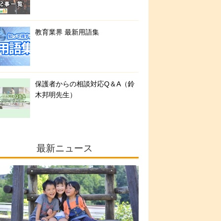
教育業界 最新用語集
保護者からの相談対応Q＆A（鈴
木邦明先生）
最新ニュース