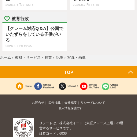
2026.8.4 Tue 12:15
2026.8.7 Fri 16:15
教育行政
【クレーム対応Q＆A】公園で
いたずらをしている子供がい
る
2026.8.7 Fri 19:45
ホーム
›
教材・サービス
›
授業
›
記事
›
写真・画像
TOP
Official
Official
Official
Home
Official X
Facebook
YouTube
LINE
お問合せ
広告掲載
会社概要
リシードについて
個人情報保護方針
リシードは、株式会社イード（東証グロース上場）の運
営するサービスです。
証券コード：6038