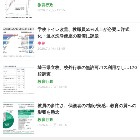
教育行政
2026.7.7(火) 19:15
学校トイレ改善、教職員55%以上が必要…洋式
化・温水洗浄便座の整備に課題
事例
2026.7.1(水) 18:45
埼玉県立校、校外行事の無許可バス利用なし…170
校調査
教育行政
2026.6.30(火) 18:45
教員の多忙さ、保護者の7割が実感…教育の質への
影響を懸念
教育行政
2026.6.29(月) 16:15