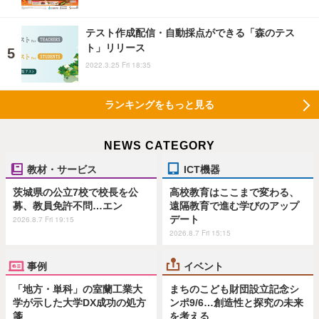
テスト作成配信・自動採点ができる「森のテス
ト」リリース
2022.3.25 Fri 18:35
ランキングをもっと見る
NEWS CATEGORY
教材・サービス
ICT機器
茨城県の公立7校で校長を公
高校教育はここまで変わる、
募、教員免許不問…エン
遠隔教育で進む学びのアップ
デート
2026.8.7 Fri 19:15
2026.8.7 Fri 15:15
事例
イベント
「地方・単科」の室蘭工業大
まちのこども財団設立記念シ
学が示した大学DX成功の処方
ンポ9/6…創造性と探究の未来
箋
を考える