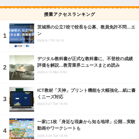
授業アクセスランキング
茨城県の公立7校で校長を公募、教員免許不問…エ
ン
2026.8.7 Fri 19:15
デジタル教科書が正式な教科書に、不登校の成績
評価を解説…教育業界ニュースまとめ読み
2026.4.13 Mon 5:55
ICT教材「天神」プリント機能を大幅強化…紙に書
くニーズ対応
2022.9.27 Tue 16:45
一家に1枚「身近な現象から知る地球」公開…実験
動画やワークシートも
2026.3.24 Tue 18:45