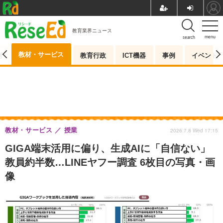
教育業界ニュース
menu
search
教材・サービス
測
教育行政
ICT機器
事例
イベント
教材・サービス
授業
2026.7.8 Wed 17:15
GIGA端末活用に偏り、生成AIに「自信ない」
教員約半数…LINEヤフー調査 6枚目の写真・画
像