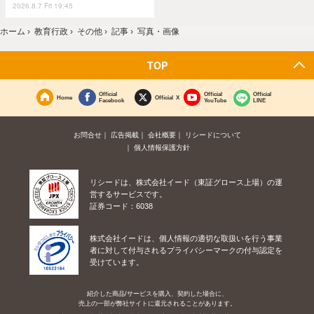
2026.8.7 Fri 19:45
ホーム
›
教育行政
›
その他
›
記事
›
写真・画像
TOP
Official
Official
Official
Home
Official X
Facebook
YouTube
LINE
お問合せ
広告掲載
会社概要
リシードについて
個人情報保護方針
リシードは、株式会社イード（東証グロース上場）の運
営するサービスです。
証券コード：6038
株式会社イードは、個人情報の適切な取扱いを行う事業
者に対して付与されるプライバシーマークの付与認定を
受けています。
紹介した商品/サービスを購入、契約した場合に、
売上の一部が弊社サイトに還元されることがあります。