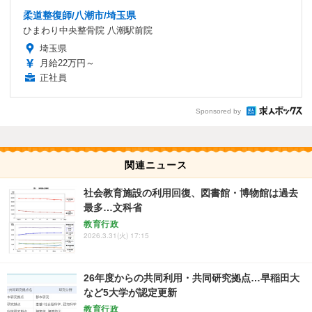
柔道整復師/八潮市/埼玉県
ひまわり中央整骨院 八潮駅前院
埼玉県
月給22万円～
正社員
Sponsored by
関連ニュース
社会教育施設の利用回復、図書館・博物館は過去
最多…文科省
教育行政
2026.3.31(火) 17:15
26年度からの共同利用・共同研究拠点…早稲田大
など5大学が認定更新
教育行政