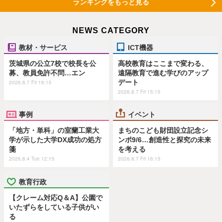
ランキングをもっと見る
NEWS CATEGORY
教材・サービス
ICT機器
茨城県の公立7校で校長を公
高校教育はここまで変わる、
募、教員免許不問…エン
遠隔教育で進む学びのアップ
デート
2026.8.7 Fri 19:15
2026.8.7 Fri 15:15
事例
イベント
「地方・単科」の室蘭工業大
まちのこども財団設立記念シ
学が示した大学DX成功の処方
ンポ9/6…創造性と探究の未来
箋
を考える
2026.8.4 Tue 12:15
2026.8.7 Fri 16:15
教育行政
【クレーム対応Q＆A】公園で
いたずらをしている子供がい
る