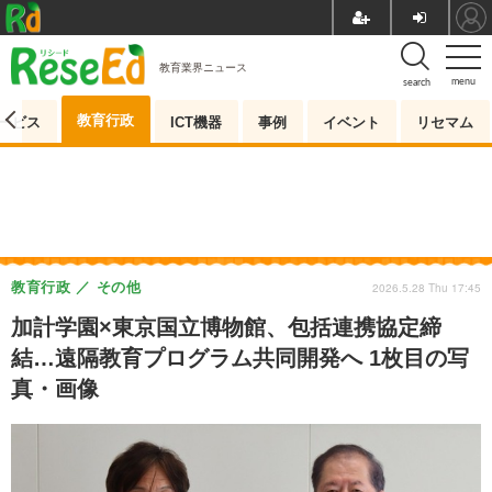
教育業界ニュース
menu
search
教育行政
ービス
ICT機器
事例
イベント
リセマム
教育行政
その他
2026.5.28 Thu 17:45
加計学園×東京国立博物館、包括連携協定締
結…遠隔教育プログラム共同開発へ 1枚目の写
真・画像