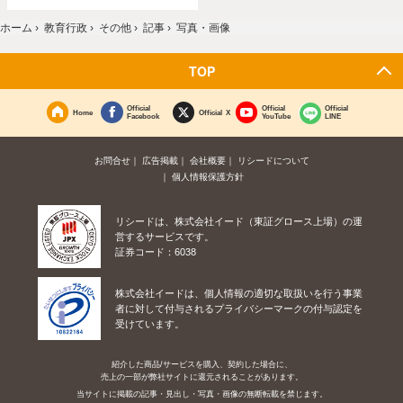
ホーム
›
教育行政
›
その他
›
記事
›
写真・画像
TOP
Official
Official
Official
Home
Official X
Facebook
YouTube
LINE
お問合せ
広告掲載
会社概要
リシードについて
個人情報保護方針
リシードは、株式会社イード（東証グロース上場）の運
営するサービスです。
証券コード：6038
株式会社イードは、個人情報の適切な取扱いを行う事業
者に対して付与されるプライバシーマークの付与認定を
受けています。
紹介した商品/サービスを購入、契約した場合に、
売上の一部が弊社サイトに還元されることがあります。
当サイトに掲載の記事・見出し・写真・画像の無断転載を禁じます。