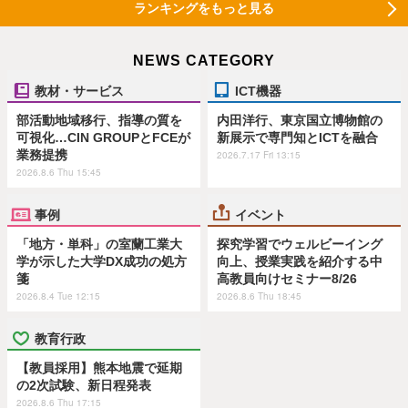
ランキングをもっと見る
NEWS CATEGORY
教材・サービス
ICT機器
部活動地域移行、指導の質を
内田洋行、東京国立博物館の
可視化…CIN GROUPとFCEが
新展示で専門知とICTを融合
業務提携
2026.7.17 Fri 13:15
2026.8.6 Thu 15:45
事例
イベント
「地方・単科」の室蘭工業大
探究学習でウェルビーイング
学が示した大学DX成功の処方
向上、授業実践を紹介する中
箋
高教員向けセミナー8/26
2026.8.4 Tue 12:15
2026.8.6 Thu 18:45
教育行政
【教員採用】熊本地震で延期
の2次試験、新日程発表
2026.8.6 Thu 17:15