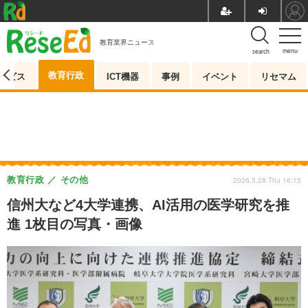
教育業界ニュース
menu
search
教育行政
ービス
ICT機器
事例
イベント
リセマム
教育行政
その他
2026.5.28 Thu 16:15
信州大など4大学連携、AI活用の医学研究を推
進 1枚目の写真・画像