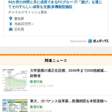
50か所の仲間と共に成長できるFCグループ/「遊び」を通じ
てその子らしい成長を支援/多機能型施設
チャイルドウィッシュ新生
愛知県
月給22万円～
正社員
Sponsored by
関連ニュース
大学規模の適正化目標、2040年まで250校縮減…
財務省
教育行政
2026.4.30(木) 15:45
東大、ガバナンス改革案…附属病院を本部直轄へ
教育行政
2026.4.9(木) 16:45