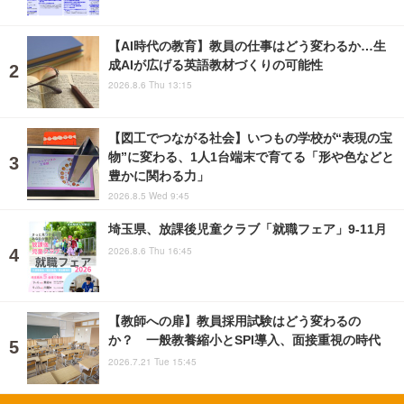
【AI時代の教育】教員の仕事はどう変わるか…生
成AIが広げる英語教材づくりの可能性
2026.8.6 Thu 13:15
【図工でつながる社会】いつもの学校が“表現の宝
物”に変わる、1人1台端末で育てる「形や色などと
豊かに関わる力」
2026.8.5 Wed 9:45
埼玉県、放課後児童クラブ「就職フェア」9-11月
2026.8.6 Thu 16:45
【教師への扉】教員採用試験はどう変わるの
か？ 一般教養縮小とSPI導入、面接重視の時代
2026.7.21 Tue 15:45