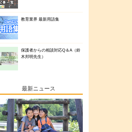
教育業界 最新用語集
保護者からの相談対応Q＆A（鈴
木邦明先生）
最新ニュース