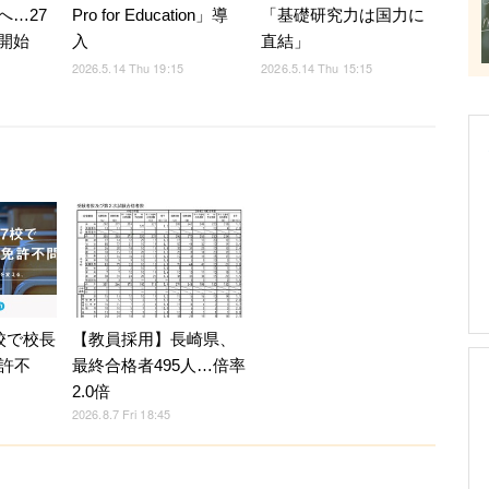
へ…27
Pro for Education」導
「基礎研究力は国力に
開始
入
直結」
2026.5.14 Thu 19:15
2026.5.14 Thu 15:15
校で校長
【教員採用】長崎県、
許不
最終合格者495人…倍率
2.0倍
2026.8.7 Fri 18:45