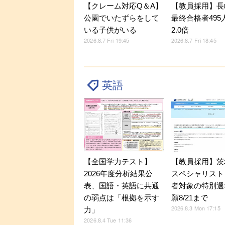
【クレーム対応Q＆A】
【教員採用】長
公園でいたずらをして
最終合格者495
いる子供がいる
2.0倍
2026.8.7 Fri 19:45
2026.8.7 Fri 18:45
英語
【全国学力テスト】
【教員採用】茨
2026年度分析結果公
スペシャリスト
表、国語・英語に共通
者対象の特別選
の弱点は「根拠を示す
願8/21まで
2026.8.3 Mon 17:15
力」
2026.8.4 Tue 11:36