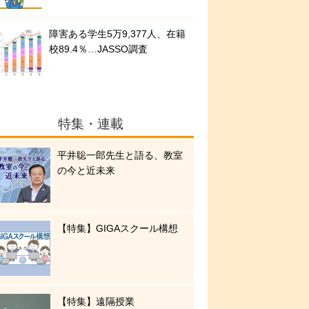
障害ある学生5万9,377人、在籍
校89.4％…JASSO調査
特集・連載
平井聡一郎先生と語る、教室
の今と近未来
【特集】GIGAスクール構想
【特集】遠隔授業