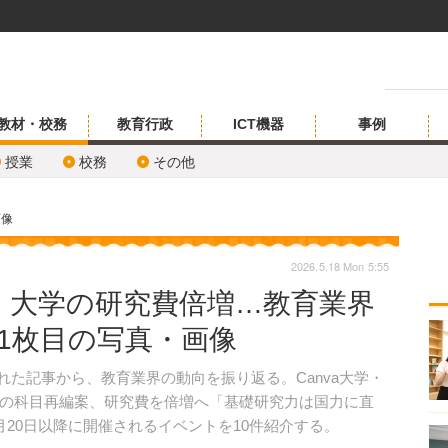
教材・校務
教育行政
ICT機器
事例
授業
校務
その他
画像
2026.5.18 Mon 5:55
、大学の研究費倍増…教育業界
1枚目の写真・画像
された記事から、教育業界の動向を振り返る。Canva大学・
の科目再編案、研究費を倍増へ「基礎研究力は国力に直
20日以降に開催されるイベントを10件紹介する。