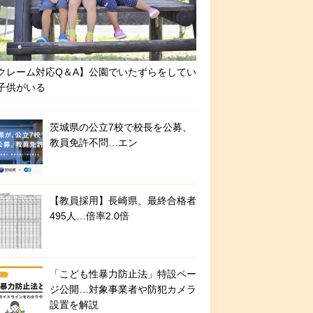
クレーム対応Q＆A】公園でいたずらをしてい
子供がいる
茨城県の公立7校で校長を公募、
教員免許不問…エン
【教員採用】長崎県、最終合格者
495人…倍率2.0倍
「こども性暴力防止法」特設ペー
ジ公開…対象事業者や防犯カメラ
設置を解説