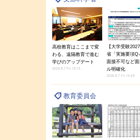
【大学受験202
高校教育はここまで変
省「実施要項Q＆
わる、遠隔教育で進む
面接不可など面
学びのアップデート
2026.8.7 Fri 15:15
ル明確化
2026.8.7 Fri 14:45
教育委員会