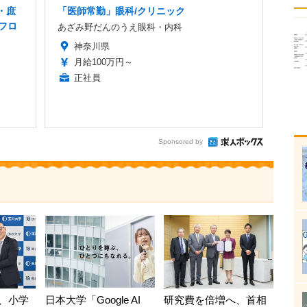
・庶
「医師常勤」眼科/クリニック
・フロ
あざみ野だんのうえ眼科・内科
神奈川県
月給100万円～
正社員
Sponsored by
、小学
日本大学「Google AI
研究費を倍増へ、首相