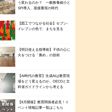
う変わるのか？ 一般教養縮小と
SPI導入、面接重視の時代
【図工でつながる社会】セブン‐
イレブンの色で、まちを見る
【明日使える指導術】子供の心に
火をつける「褒め」の技術
【AI時代の教育】生成AIは教育現
場をどう変えるのか、OECDと文
科省ガイドラインから考える
【8月開催】教育関係者必見！イ
ベント情報記事一覧はこちら