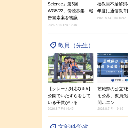
Science」第5回
校教員不足解消
WG5/22、傍聴募集…報
年度に通信教育
告書素案を審議
2026.5.14 Thu 16:45
2026.5.14 Thu 12:45
教員（先生）
【クレーム対応Q＆A】
茨城県の公立7
公園でいたずらをして
を公募、教員免
いる子供がいる
問…エン
2026.8.7 Fri 19:45
2026.8.7 Fri 19:15
文部科学省