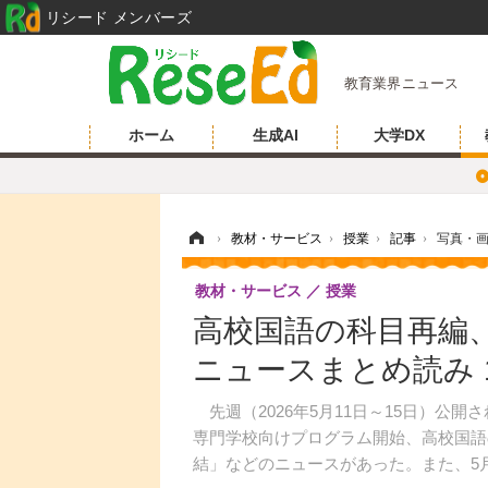
リシード メンバーズ
教育業界ニュース
ホーム
生成AI
大学DX
ホーム
›
教材・サービス
›
授業
›
記事
›
写真・
教材・サービス
授業
高校国語の科目再編
ニュースまとめ読み 
先週（2026年5月11日～15日）公開
専門学校向けプログラム開始、高校国語
結」などのニュースがあった。また、5月