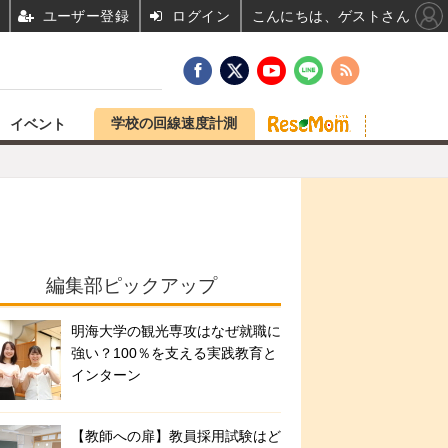
ユーザー登録
ログイン
こんにちは、ゲストさん
学校の回線速度計測
イベント
編集部ピックアップ
明海大学の観光専攻はなぜ就職に
強い？100％を支える実践教育と
インターン
【教師への扉】教員採用試験はど