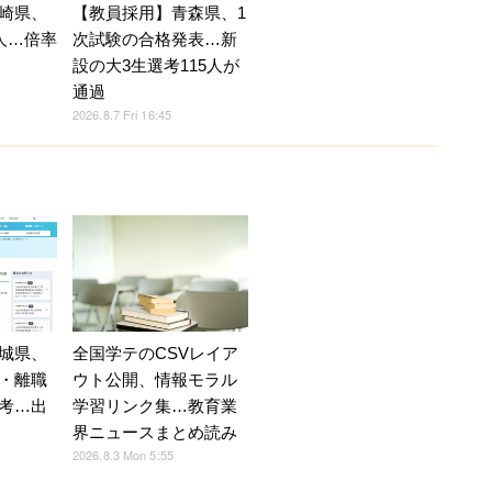
崎県、
【教員採用】青森県、1
人…倍率
次試験の合格発表…新
設の大3生選考115人が
通過
2026.8.7 Fri 16:45
全国学テのCSVレイア
城県、
ウト公開、情報モラル
・離職
学習リンク集…教育業
考…出
界ニュースまとめ読み
2026.8.3 Mon 5:55