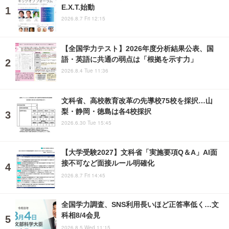
E.X.T.始動
2026.8.7 Fri 12:15
【全国学力テスト】2026年度分析結果公表、国
語・英語に共通の弱点は「根拠を示す力」
2026.8.4 Tue 11:36
文科省、高校教育改革の先導校75校を採択…山
梨・静岡・徳島は各4校採択
2026.6.30 Tue 15:45
【大学受験2027】文科省「実施要項Q＆A」AI面
接不可など面接ルール明確化
2026.8.7 Fri 14:45
全国学力調査、SNS利用長いほど正答率低く…文
科相8/4会見
2026.8.5 Wed 11:15