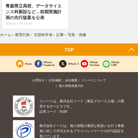
青森県立高校、データサイエ
ンス科新設など…前期実施計
画の先行版案を公表
2026.8.7 Fri 15:45
ホーム
›
教育行政
›
文部科学省
›
記事
›
写真・画像
TOP
Official
Official
Official
Home
Official X
Facebook
YouTube
LINE
お問合せ
広告掲載
会社概要
リシードについて
個人情報保護方針
リシードは、株式会社イード（東証グロース上場）の運
営するサービスです。
証券コード：6038
株式会社イードは、個人情報の適切な取扱いを行う事業
者に対して付与されるプライバシーマークの付与認定を
受けています。