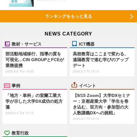
ランキングをもっと見る
NEWS CATEGORY
教材・サービス
ICT機器
部活動地域移行、指導の質を
高校教育はここまで変わる、
可視化…CIN GROUPとFCEが
遠隔教育で進む学びのアップ
業務提携
デート
2026.8.6 Thu 15:45
2026.8.7 Fri 15:15
事例
イベント
「地方・単科」の室蘭工業大
【9/15 Zoom】大学DXセミナ
学が示した大学DX成功の処方
ー：京都産業大学「学生を巻
箋
き込む、双方向・参加型の大
人数講義DXへの挑戦」
2026.8.4 Tue 12:15
2026.8.7 Fri 14:15
教育行政