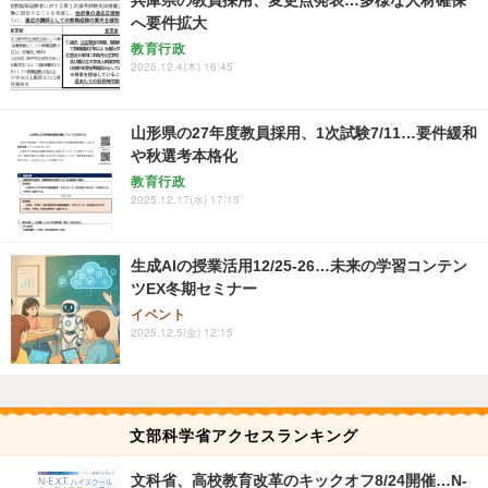
兵庫県の教員採用、変更点発表…多様な人材確保
へ要件拡大
教育行政
2025.12.4(木) 16:45
山形県の27年度教員採用、1次試験7/11…要件緩和
や秋選考本格化
教育行政
2025.12.17(水) 17:15
生成AIの授業活用12/25-26…未来の学習コンテン
ツEX冬期セミナー
イベント
2025.12.5(金) 12:15
文部科学省アクセスランキング
文科省、高校教育改革のキックオフ8/24開催…N-