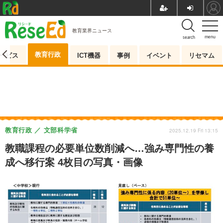
教育業界ニュース
menu
search
教育行政
ービス
ICT機器
事例
イベント
リセマム
教育行政
文部科学省
2025.12.19 Fri 13:15
教職課程の必要単位数削減へ…強み専門性の養
成へ移行案 4枚目の写真・画像