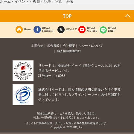
ホーム
›
イベント
›
教員
›
記事
›
写真・画像
TOP
Official
Official
Official
Home
Official X
Facebook
YouTube
LINE
お問合せ
広告掲載
会社概要
リシードについて
個人情報保護方針
リシードは、株式会社イード（東証グロース上場）の運
営するサービスです。
証券コード：6038
株式会社イードは、個人情報の適切な取扱いを行う事業
者に対して付与されるプライバシーマークの付与認定を
受けています。
紹介した商品/サービスを購入、契約した場合に、
売上の一部が弊社サイトに還元されることがあります。
当サイトに掲載の記事・見出し・写真・画像の無断転載を禁じます。
Copyright © 2026 IID, Inc.