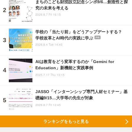
まちのこども財団設立記念シンポ9/6…創造性と探
究の未来を考える
2026.8.7 Fri 16:15
学校の「当たり前」をどうアップデートする？
学校改革とAI時代の実践に学ぶ
PR
2026.8.4 Tue 14:45
AIは教育をどう変革するのか「Gemini for
Education」新機能と実践事例
2025.7.17 Thu 13:15
JASSO「インターンシップ専門人材セミナー」基
礎編9/15…大学等の先生が対象
2026.8.7 Fri 13:45
ランキングをもっと見る