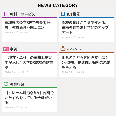
NEWS CATEGORY
教材・サービス
ICT機器
茨城県の公立7校で校長を公
高校教育はここまで変わる、
募、教員免許不問…エン
遠隔教育で進む学びのアップ
デート
2026.8.7 Fri 19:15
2026.8.7 Fri 15:15
事例
イベント
「地方・単科」の室蘭工業大
まちのこども財団設立記念シ
学が示した大学DX成功の処方
ンポ9/6…創造性と探究の未来
箋
を考える
2026.8.4 Tue 12:15
2026.8.7 Fri 16:15
教育行政
【クレーム対応Q＆A】公園で
いたずらをしている子供がい
る
2026.8.7 Fri 19:45