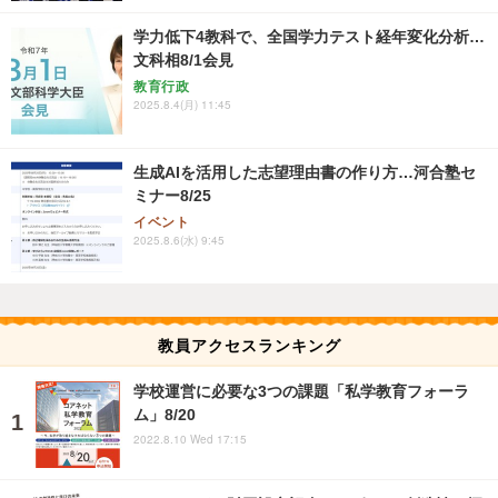
学力低下4教科で、全国学力テスト経年変化分析…
文科相8/1会見
教育行政
2025.8.4(月) 11:45
生成AIを活用した志望理由書の作り方…河合塾セ
ミナー8/25
イベント
2025.8.6(水) 9:45
教員アクセスランキング
学校運営に必要な3つの課題「私学教育フォーラ
ム」8/20
2022.8.10 Wed 17:15