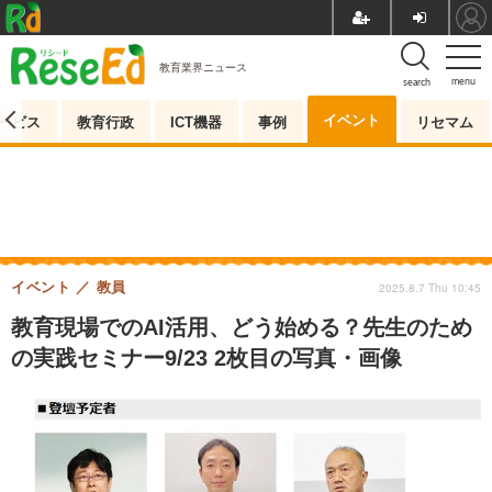
教育業界ニュース
menu
search
イベント
ービス
教育行政
ICT機器
事例
リセマム
イベント
教員
2025.8.7 Thu 10:45
教育現場でのAI活用、どう始める？先生のため
の実践セミナー9/23 2枚目の写真・画像