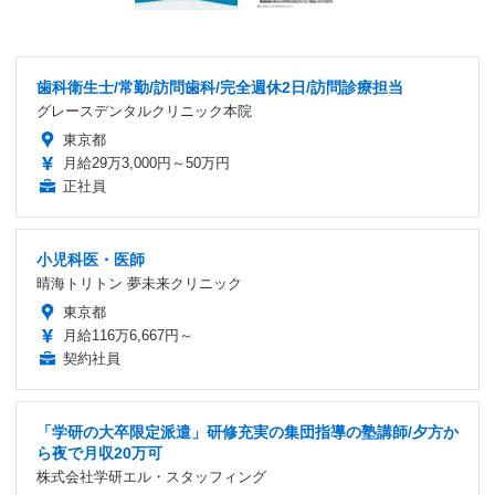
歯科衛生士/常勤/訪問歯科/完全週休2日/訪問診療担当
グレースデンタルクリニック本院
東京都
月給29万3,000円～50万円
正社員
小児科医・医師
晴海トリトン 夢未来クリニック
東京都
月給116万6,667円～
契約社員
「学研の大卒限定派遣」研修充実の集団指導の塾講師/夕方か
ら夜で月収20万可
株式会社学研エル・スタッフィング