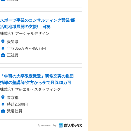
スポーツ事業のコンサルティング営業/部
活動地域展開の支援/土日祝
株式会社アーシャルデザイン
愛知県
年収365万円～490万円
正社員
「学研の大卒限定派遣」研修充実の集団
指導の塾講師/夕方から夜で月収20万可
株式会社学研エル・スタッフィング
東京都
時給2,500円
派遣社員
Sponsored by