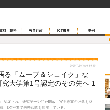
教材・校務
教育行政
ICT機器
事例
2025.7.30 Wed 15:15
が語る「ムーブ＆シェイク」な
究大学第1号認定のその先へ 1
学に認定され、研究第一や門戸開放、実学尊重の理念を継
成、DX推進で未来戦略を展開している。