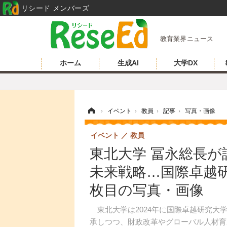
リシード メンバーズ
教育業界ニュース
ホーム
生成AI
大学DX
ホーム
›
イベント
›
教員
›
記事
›
写真・画像
イベント
教員
東北大学 冨永総長
未来戦略…国際卓越研
枚目の写真・画像
東北大学は2024年に国際卓越研究大
承しつつ、財政改革やグローバル人材育