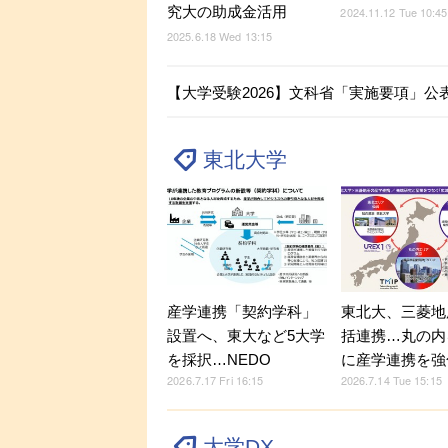
究大の助成金活用
2024.11.12 Tue 10:45
2025.6.18 Wed 13:15
【大学受験2026】文科省「実施要項」
東北大学
産学連携「契約学科」
東北大、三菱地
設置へ、東大など5大学
括連携…丸の内
を採択…NEDO
に産学連携を強
2026.7.17 Fri 16:15
2026.7.14 Tue 15:15
大学DX