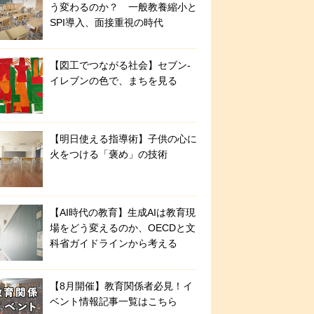
う変わるのか？ 一般教養縮小と
SPI導入、面接重視の時代
【図工でつながる社会】セブン‐
イレブンの色で、まちを見る
【明日使える指導術】子供の心に
火をつける「褒め」の技術
【AI時代の教育】生成AIは教育現
場をどう変えるのか、OECDと文
科省ガイドラインから考える
【8月開催】教育関係者必見！イ
ベント情報記事一覧はこちら