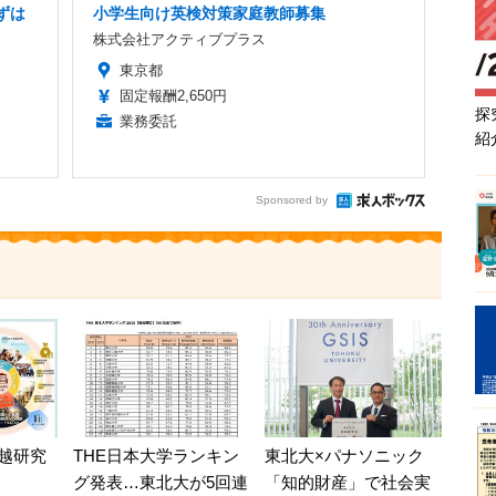
ずは
小学生向け英検対策家庭教師募集
株式会社アクティブプラス
東京都
固定報酬2,650円
探
業務委託
紹
Sponsored by
東北大×パナソニック
越研究
THE日本大学ランキン
「知的財産」で社会実
グ発表…東北大が5回連