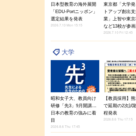
日本型教育の海外展開
東京都「大学発
「EDU-Portニッポン」
トアップ創出支
選定結果を発表
業」上智や東京
2026.7.13 Mon 15:15
など13校が参画
2026.7.10 Fri 12:45
大学
昭和女子大、教員向け
【教員採用】熊
研修「先3」9月開講…
で延期の2次試
日本の教育の強みに着
程発表
2026.8.6 Thu 17:15
目
2026.8.6 Thu 17:45