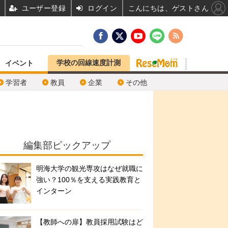
ユーザー登録
ログイン
こんにちは、ゲストさん
学校の回線速度計測
イベント
学習者
教員
企業
その他
編集部ピックアップ
明海大学の観光専攻はなぜ就職に
強い？100％を支える実践教育と
インターン
【教師への扉】教員採用試験はど