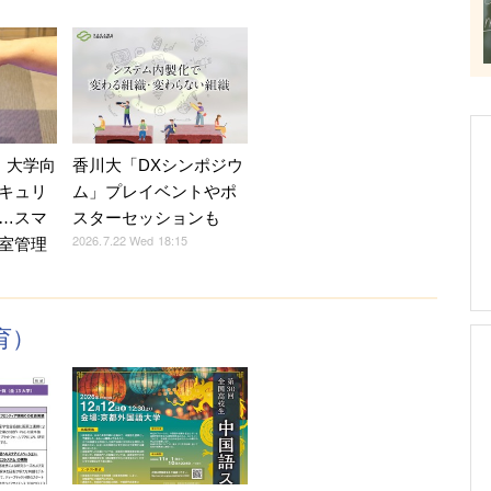
、大学向
香川大「DXシンポジウ
キュリ
ム」プレイベントやポ
…スマ
スターセッションも
2026.7.22 Wed 18:15
室管理
育）