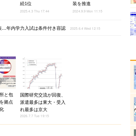
装を推進
続1位
2024.9.9 Mon 11:15
2025.4.3 Thu 17:44
公表…年内学力入試は条件付き容認
2025.6.4 Wed 12:15
所と包
国際研究交流が回復、
を拠点
派遣最多は東大・受入
化
れ最多は京大
2026.7.7 Tue 19:15