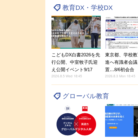
教育DX・学校DX
こどもDX白書2026を先
東京都、学校教
行公開、中室牧子氏迎
進へ有識者会議
え公開イベント9/17
置…8/6初会合
2026.8.5 Wed 18:45
2026.8.3 Mon 18:45
グローバル教育