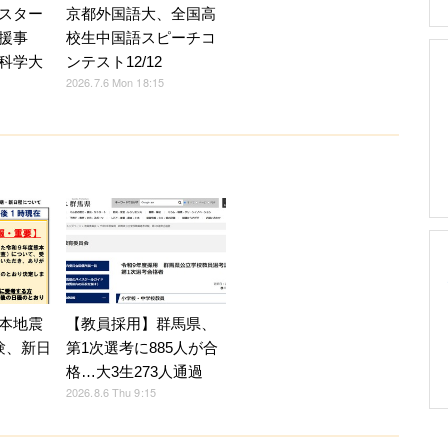
スター
京都外国語大、全国高
援事
校生中国語スピーチコ
科学大
ンテスト12/12
2026.7.6 Mon 18:15
【教員採用】群馬県、
本地震
第1次選考に885人が合
験、新日
格…大3生273人通過
2026.8.6 Thu 9:15