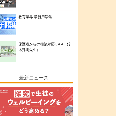
教育業界 最新用語集
保護者からの相談対応Q＆A（鈴
木邦明先生）
最新ニュース