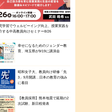
究学習でウェルビーイング向上、授業実践を
介する中高教員向けセミナー8/26
幸せになるためのジェンダー教
育、埼玉県が9/19に講演会
昭和女子大、教員向け研修「先
3」9月開講…日本の教育の強み
に着目
【教員採用】熊本地震で延期の2
次試験、新日程発表