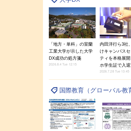
「地方・単科」の室蘭
内田洋行ら3社
工業大学が示した大学
けキャンパスセ
DX成功の処方箋
ティを本格展開
2026.8.4 Tue 12:15
ホ学生証で入退
2026.7.28 Tue 13:45
国際教育（グローバル教