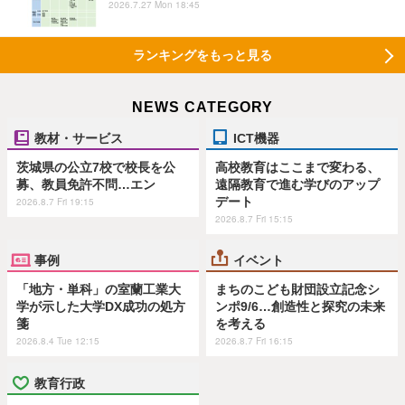
2026.7.27 Mon 18:45
ランキングをもっと見る
NEWS CATEGORY
教材・サービス
ICT機器
茨城県の公立7校で校長を公
高校教育はここまで変わる、
募、教員免許不問…エン
遠隔教育で進む学びのアップ
デート
2026.8.7 Fri 19:15
2026.8.7 Fri 15:15
事例
イベント
「地方・単科」の室蘭工業大
まちのこども財団設立記念シ
学が示した大学DX成功の処方
ンポ9/6…創造性と探究の未来
箋
を考える
2026.8.4 Tue 12:15
2026.8.7 Fri 16:15
教育行政