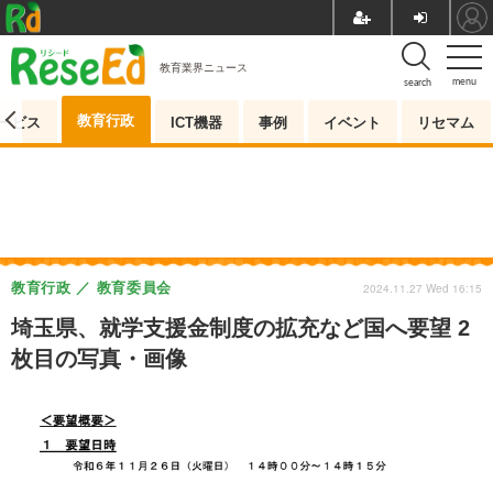
教育業界ニュース
menu
search
教育行政
ービス
ICT機器
事例
イベント
リセマム
教育行政
教育委員会
2024.11.27 Wed 16:15
埼玉県、就学支援金制度の拡充など国へ要望 2
枚目の写真・画像