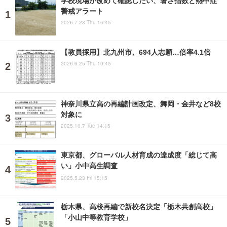
学校現場が改めて確認したい、暑さ指数と熱中症
警戒アラート
2026.7.23 Thu 16:45
【教員採用】北九州市、694人志願…倍率4.1倍
2026.6.25 Thu 10:45
神奈川県立高の再編計画改定、舞岡・金井など8校
対象に
2025.10.7 Tue 14:15
東京都、グローバル人材育成の達成度「総じて高
い」小中高生調査
2025.5.23 Fri 15:15
栃木県、高校再編で新校名決定「栃木共創高校」
「小山中等教育学校」