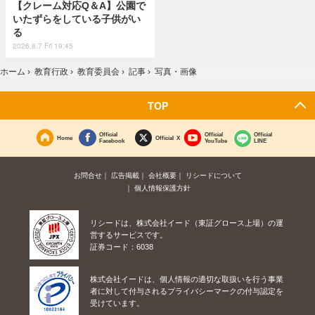
【クレーム対応Q＆A】公園で
いたずらをしている子供がい
る
2026.8.7 Fri 19:45
ホーム
›
教育行政
›
教育委員会
›
記事
›
写真・画像
TOP
Official
Official
Official
Home
Official X
Facebook
YouTube
LINE
お問合せ
広告掲載
会社概要
リシードについて
個人情報保護方針
リシードは、株式会社イード（東証グロース上場）の運
営するサービスです。
証券コード：6038
株式会社イードは、個人情報の適切な取扱いを行う事業
者に対して付与されるプライバシーマークの付与認定を
受けています。