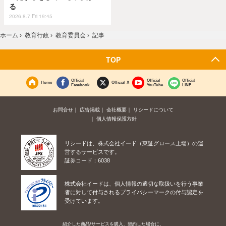
る
2026.8.7 Fri 19:45
ホーム
›
教育行政
›
教育委員会
›
記事
TOP
Official
Official
Official
Home
Official X
Facebook
YouTube
LINE
お問合せ
広告掲載
会社概要
リシードについて
個人情報保護方針
リシードは、株式会社イード（東証グロース上場）の運
営するサービスです。
証券コード：6038
株式会社イードは、個人情報の適切な取扱いを行う事業
者に対して付与されるプライバシーマークの付与認定を
受けています。
紹介した商品/サービスを購入、契約した場合に、