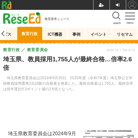
教育業界ニュース
menu
search
教育行政
ービス
ICT機器
事例
イベント
リセマム
教育行政
教育委員会
2024.10.1 Tue 9:15
埼玉県、教員採用1,755人が最終合格…倍率2.6
倍
埼玉県教育委員会は2024年9月30日、2025年度（令和7年度）埼玉県公立学
校教員採用選考2次試験の合格者を発表した。最終合格者は1,755人、最終倍率
は前年度比0.3ポイント減の2.6倍となった。
埼玉県教育委員会は2024年9月