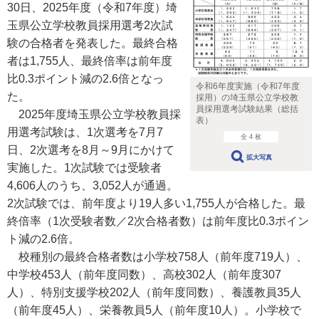
30日、2025年度（令和7年度）埼
玉県公立学校教員採用選考2次試
験の合格者を発表した。最終合格
者は1,755人、最終倍率は前年度
比0.3ポイント減の2.6倍となっ
令和6年度実施（令和7年度
た。
採用）の埼玉県公立学校教
員採用選考試験結果（総括
2025年度埼玉県公立学校教員採
表）
用選考試験は、1次選考を7月7
全 4 枚
日、2次選考を8月～9月にかけて
拡大写真
実施した。1次試験では受験者
4,606人のうち、3,052人が通過。
2次試験では、前年度より19人多い1,755人が合格した。最
終倍率（1次受験者数／2次合格者数）は前年度比0.3ポイン
ト減の2.6倍。
校種別の最終合格者数は小学校758人（前年度719人）、
中学校453人（前年度同数）、高校302人（前年度307
人）、特別支援学校202人（前年度同数）、養護教員35人
（前年度45人）、栄養教員5人（前年度10人）。小学校で