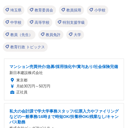
埼玉県
教育委員会
教員採用
小学校
中学校
高等学校
特別支援学級
教員（先生）
教員免許
大学
教育行政 トピックス
マンション売買仲介/急募/採用強化中/賞与あり/社会保険完備
新日本建設株式会社
東京都
月給30万円～50万円
正社員
私大の会計課で学大学事務スタッフ/伝票入力やファイリング
などの一般事務/16時まで時短OK/扶養枠OK/残業なし/キャン
パス勤務