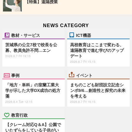
【特集】遠隔授業
NEWS CATEGORY
教材・サービス
ICT機器
茨城県の公立7校で校長を公
高校教育はここまで変わる、
募、教員免許不問…エン
遠隔教育で進む学びのアップ
デート
2026.8.7 Fri 19:15
2026.8.7 Fri 15:15
事例
イベント
「地方・単科」の室蘭工業大
まちのこども財団設立記念シ
学が示した大学DX成功の処方
ンポ9/6…創造性と探究の未来
箋
を考える
2026.8.4 Tue 12:15
2026.8.7 Fri 16:15
教育行政
【クレーム対応Q＆A】公園で
いたずらをしている子供がい