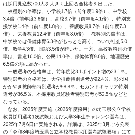
は採用見込数700人を大きく上回る合格者を出した。
校種別の倍率は、小学校1.7倍（前年度1.9倍）、中学校
3.4倍（前年度3.6倍）、高校3.7倍（前年度4.1倍）、特別支
援学校1.4倍（前年度1.8倍）、養護教員8.7倍（前年度7.3
倍）、栄養教員12.4倍（前年度8.0倍）。教科別の倍率は、
中学校では保健体育6.3倍がもっとも高く、ついで社会5.0
倍、数学4.3倍、国語3.5倍が続いた。一方、高校教科別の倍
率は、書道16.0倍、公民14.0倍、保健体育9.0倍、地理歴史
6.5倍の順に高かった。
一般選考の合格率は、前年度比3.1ポイント増の33.1％。
特別選考の合格率は、大学推薦特別選考が92.4％、彩の国
かがやき教師塾特別選考が98.8％、セカンドキャリア特別
選考が36.5％、本採用教員経験者特別選考が52.5％などと
なっている。
なお、2025年度実施（2026年度採用）の埼玉県公立学校
教員採用選考1次試験および大学3年生チャレンジ選考は、
2025年7月6日に実施される。詳細は、2025年3月ごろ公表
の「令和8年度埼玉県公立学校教員採用選考試験要項」にて