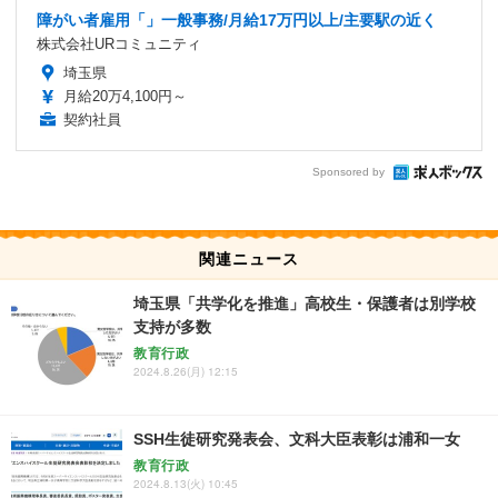
障がい者雇用「」一般事務/月給17万円以上/主要駅の近く
株式会社URコミュニティ
埼玉県
月給20万4,100円～
契約社員
Sponsored by
関連ニュース
埼玉県「共学化を推進」高校生・保護者は別学校
支持が多数
教育行政
2024.8.26(月) 12:15
SSH生徒研究発表会、文科大臣表彰は浦和一女
教育行政
2024.8.13(火) 10:45