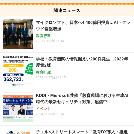
関連ニュース
マイクロソフト、日本へ4,400億円投資…AI・クラ
ウド基盤増強
教育行政
2024.4.12(金) 15:45
学校・教育機関の情報漏えい200件発生…2022年
度第2版
教育行政
2023.11.17(金) 18:15
KDDI・Microsoft共催「教育現場における生成AI
時代の最新セキュリティ対策」配信中
イベント
2023.11.8(水) 10:15
チエル×ストリートスマート「教育DX導入・推進