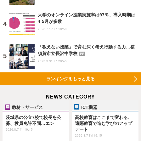
大学のオンライン授業実施率は97％、導入時期は
4-5月が多数
2020.7.17 Fri 10:50
「教えない授業」で育む深く考え行動する力…横
須賀市立長沢中学校
PR
2023.3.31 Fri 20:45
ランキングをもっと見る
NEWS CATEGORY
教材・サービス
ICT機器
茨城県の公立7校で校長を公
高校教育はここまで変わる、
募、教員免許不問…エン
遠隔教育で進む学びのアップ
デート
2026.8.7 Fri 19:15
2026.8.7 Fri 15:15