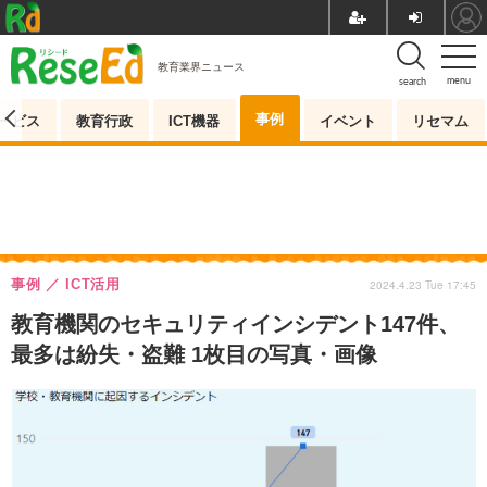
教育業界ニュース
menu
search
事例
ービス
教育行政
ICT機器
イベント
リセマム
事例
ICT活用
2024.4.23 Tue 17:45
教育機関のセキュリティインシデント147件、
最多は紛失・盗難 1枚目の写真・画像