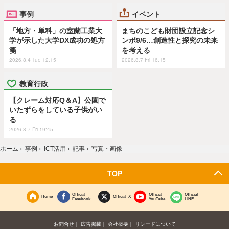
事例
イベント
「地方・単科」の室蘭工業大
まちのこども財団設立記念シ
学が示した大学DX成功の処方
ンポ9/6…創造性と探究の未来
箋
を考える
2026.8.4 Tue 12:15
2026.8.7 Fri 16:15
教育行政
【クレーム対応Q＆A】公園で
いたずらをしている子供がい
る
2026.8.7 Fri 19:45
ホーム
›
事例
›
ICT活用
›
記事
›
写真・画像
TOP
Official
Official
Official
Home
Official X
Facebook
YouTube
LINE
お問合せ
広告掲載
会社概要
リシードについて