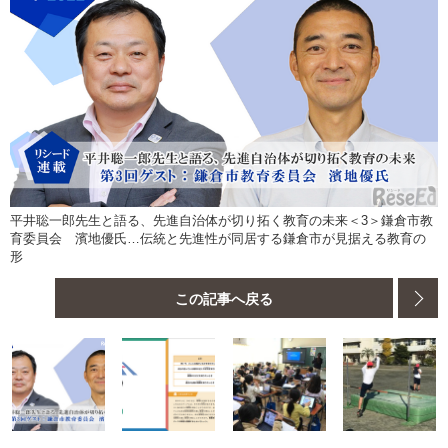
平井聡一郎先生と語る、先進自治体が切り拓く教育の未来＜3＞鎌倉市教
育委員会 濱地優氏…伝統と先進性が同居する鎌倉市が見据える教育の
形
この記事へ戻る