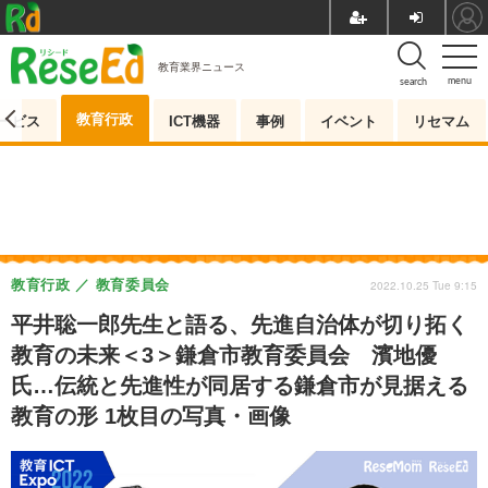
教育業界ニュース
menu
search
教育行政
ービス
ICT機器
事例
イベント
リセマム
教育行政
教育委員会
2022.10.25 Tue 9:15
平井聡一郎先生と語る、先進自治体が切り拓く
教育の未来＜3＞鎌倉市教育委員会 濱地優
氏…伝統と先進性が同居する鎌倉市が見据える
教育の形 1枚目の写真・画像