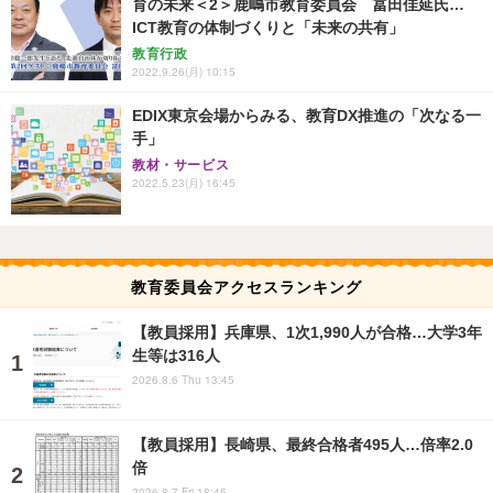
育の未来＜2＞鹿嶋市教育委員会 冨田佳延氏…
ICT教育の体制づくりと「未来の共有」
教育行政
2022.9.26(月) 10:15
EDIX東京会場からみる、教育DX推進の「次なる一
手」
教材・サービス
2022.5.23(月) 16:45
教育委員会アクセスランキング
【教員採用】兵庫県、1次1,990人が合格…大学3年
生等は316人
2026.8.6 Thu 13:45
【教員採用】長崎県、最終合格者495人…倍率2.0
倍
2026.8.7 Fri 18:45