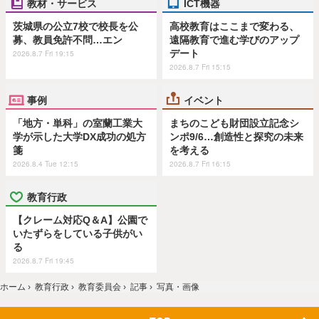
教材・サービス
ICT機器
茨城県の公立7校で校長を公
高校教育はここまで変わる、
募、教員免許不問…エン
遠隔教育で進む学びのアップ
デート
2026.8.7 Fri 19:15
2026.8.7 Fri 15:15
事例
イベント
「地方・単科」の室蘭工業大
まちのこども財団設立記念シ
学が示した大学DX成功の処方
ンポ9/6…創造性と探究の未来
箋
を考える
2026.8.4 Tue 12:15
2026.8.7 Fri 16:15
教育行政
【クレーム対応Q＆A】公園で
いたずらをしている子供がい
る
2026.8.7 Fri 19:45
ホーム
›
教育行政
›
教育委員会
›
記事
›
写真・画像