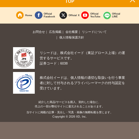
TOP
Official
Official
Official
Home
Official X
Facebook
YouTube
LINE
お問合せ
広告掲載
会社概要
リシードについて
個人情報保護方針
リシードは、株式会社イード（東証グロース上場）の運
営するサービスです。
証券コード：6038
株式会社イードは、個人情報の適切な取扱いを行う事業
者に対して付与されるプライバシーマークの付与認定を
受けています。
紹介した商品/サービスを購入、契約した場合に、
売上の一部が弊社サイトに還元されることがあります。
当サイトに掲載の記事・見出し・写真・画像の無断転載を禁じます。
Copyright © 2026 IID, Inc.