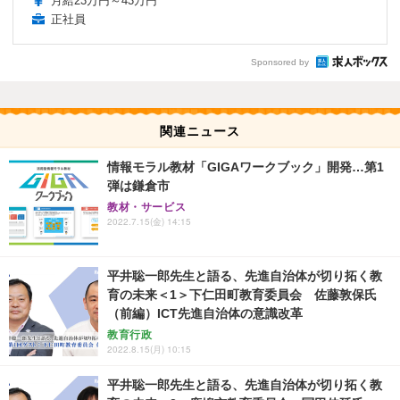
月給23万円～43万円
正社員
Sponsored by
関連ニュース
情報モラル教材「GIGAワークブック」開発…第1
弾は鎌倉市
教材・サービス
2022.7.15(金) 14:15
平井聡一郎先生と語る、先進自治体が切り拓く教
育の未来＜1＞下仁田町教育委員会 佐藤敦保氏
（前編）ICT先進自治体の意識改革
教育行政
2022.8.15(月) 10:15
平井聡一郎先生と語る、先進自治体が切り拓く教