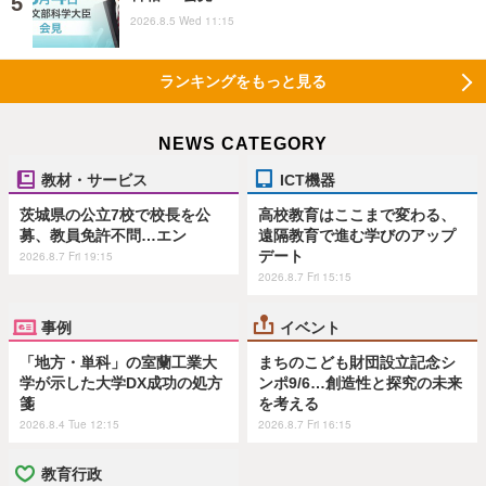
2026.8.5 Wed 11:15
ランキングをもっと見る
NEWS CATEGORY
教材・サービス
ICT機器
茨城県の公立7校で校長を公
高校教育はここまで変わる、
募、教員免許不問…エン
遠隔教育で進む学びのアップ
デート
2026.8.7 Fri 19:15
2026.8.7 Fri 15:15
事例
イベント
「地方・単科」の室蘭工業大
まちのこども財団設立記念シ
学が示した大学DX成功の処方
ンポ9/6…創造性と探究の未来
箋
を考える
2026.8.4 Tue 12:15
2026.8.7 Fri 16:15
教育行政