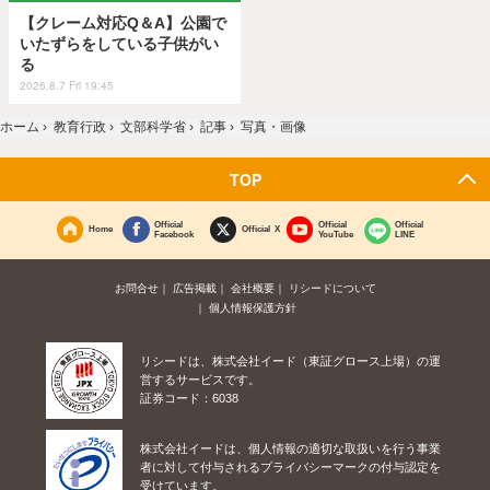
【クレーム対応Q＆A】公園で
いたずらをしている子供がい
る
2026.8.7 Fri 19:45
ホーム
›
教育行政
›
文部科学省
›
記事
›
写真・画像
TOP
Official
Official
Official
Home
Official X
Facebook
YouTube
LINE
お問合せ
広告掲載
会社概要
リシードについて
個人情報保護方針
リシードは、株式会社イード（東証グロース上場）の運
営するサービスです。
証券コード：6038
株式会社イードは、個人情報の適切な取扱いを行う事業
者に対して付与されるプライバシーマークの付与認定を
受けています。