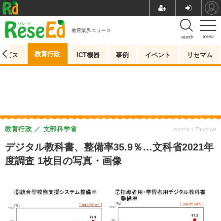
教育業界ニュース
menu
search
教育行政
ービス
ICT機器
事例
イベント
リセマム
教育行政
文部科学省
2022.9.1 Thu 9:50
デジタル教科書、整備率35.9％…文科省2021年
度調査 1枚目の写真・画像