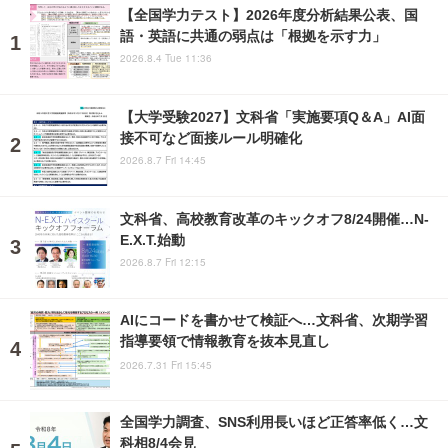
【全国学力テスト】2026年度分析結果公表、国
語・英語に共通の弱点は「根拠を示す力」
2026.8.4 Tue 11:36
【大学受験2027】文科省「実施要項Q＆A」AI面
接不可など面接ルール明確化
2026.8.7 Fri 14:45
文科省、高校教育改革のキックオフ8/24開催…N-
E.X.T.始動
2026.8.7 Fri 12:15
AIにコードを書かせて検証へ…文科省、次期学習
指導要領で情報教育を抜本見直し
2026.7.31 Fri 15:45
全国学力調査、SNS利用長いほど正答率低く…文
科相8/4会見