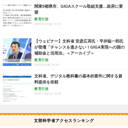
関東9都県市、GIGAスクール取組支援…政府に要
望
教育行政
2022.5.20(金) 14:15
【ウェビナー】文科省 安彦広斉氏・平井聡一郎氏
が登壇「チャンスを逃さない！GIGA実現への国の
補助金と活用法」＜アーカイブ＞
教育行政
2022.3.3(木) 15:45
文科省、デジタル教科書の基本的要件に関する資
料提供を依頼
教育行政
2022.1.25(火) 12:45
文部科学省アクセスランキング