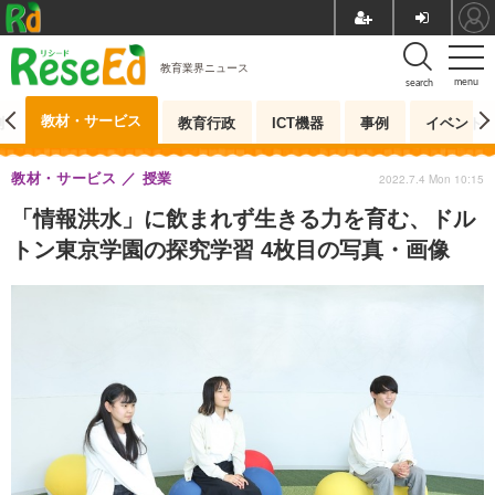
教育業界ニュース
menu
search
教材・サービス
測
教育行政
ICT機器
事例
イベント
教材・サービス
授業
2022.7.4 Mon 10:15
「情報洪水」に飲まれず生きる力を育む、ドル
トン東京学園の探究学習 4枚目の写真・画像