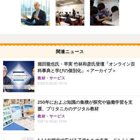
関連ニュース
堀田龍也氏・早実 竹林和彦氏登壇「オンライン百
科事典と学びの個別化」＜アーカイブ＞
教材・サービス
2022.5.25(水) 10:15
250年におよぶ知識の集積が探究や協働学習を支
援、ブリタニカのデジタル教材
教材・サービス
2021.6.16(水) 13:50