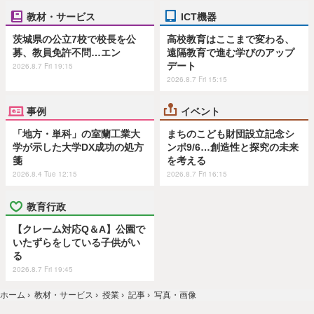
教材・サービス
ICT機器
茨城県の公立7校で校長を公
高校教育はここまで変わる、
募、教員免許不問…エン
遠隔教育で進む学びのアップ
デート
2026.8.7 Fri 19:15
2026.8.7 Fri 15:15
事例
イベント
「地方・単科」の室蘭工業大
まちのこども財団設立記念シ
学が示した大学DX成功の処方
ンポ9/6…創造性と探究の未来
箋
を考える
2026.8.4 Tue 12:15
2026.8.7 Fri 16:15
教育行政
【クレーム対応Q＆A】公園で
いたずらをしている子供がい
る
2026.8.7 Fri 19:45
ホーム
›
教材・サービス
›
授業
›
記事
›
写真・画像