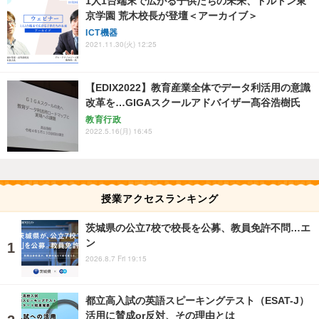
1人1台端末で広がる子供たちの未来、ドルトン東
京学園 荒木校長が登壇＜アーカイブ＞
ICT機器
2021.11.30(火) 12:25
【EDIX2022】教育産業全体でデータ利活用の意識
改革を…GIGAスクールアドバイザー髙谷浩樹氏
教育行政
2022.5.16(月) 16:45
授業アクセスランキング
茨城県の公立7校で校長を公募、教員免許不問…エ
ン
2026.8.7 Fri 19:15
都立高入試の英語スピーキングテスト（ESAT-J）
活用に賛成or反対、その理由とは