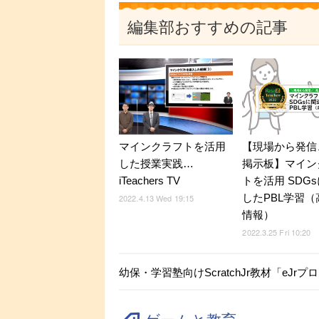
編集部おすすめの記事
マインクラフトを活用
【現場から発信
した授業実践…
掲示板】マイン
iTeachers TV
トを活用 SDG
したPBL学習
2022.4.13 Wed 19:15
情報）
2022.3.25 Fri 10:20
幼保・学習塾向けScratchJr教材「eJr