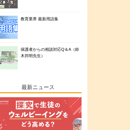
教育業界 最新用語集
保護者からの相談対応Q＆A（鈴
木邦明先生）
最新ニュース