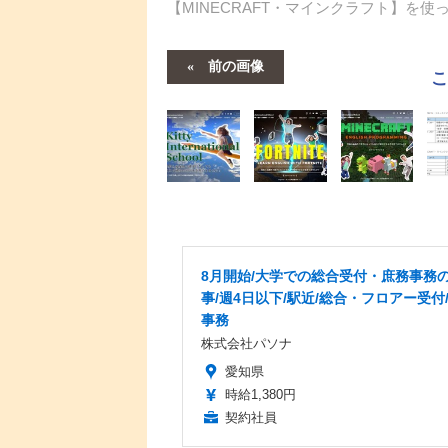
【MINECRAFT・マインクラフト】を
前の画像
8月開始/大学での総合受付・庶務事務
事/週4日以下/駅近/総合・フロアー受付
事務
株式会社パソナ
愛知県
時給1,380円
契約社員