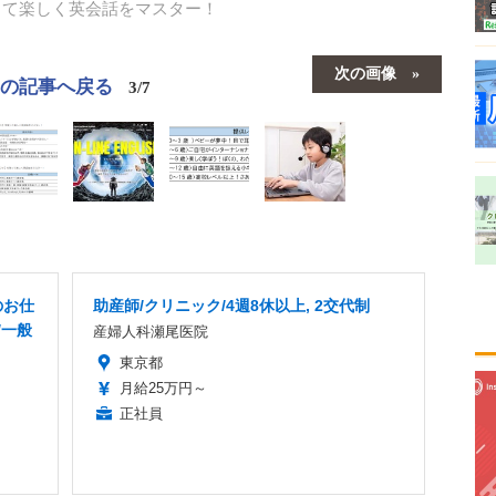
使って楽しく英会話をマスター！
次の画像
この記事へ戻る
3/7
のお仕
助産師/クリニック/4週8休以上, 2交代制
/一般
産婦人科瀬尾医院
東京都
月給25万円～
正社員