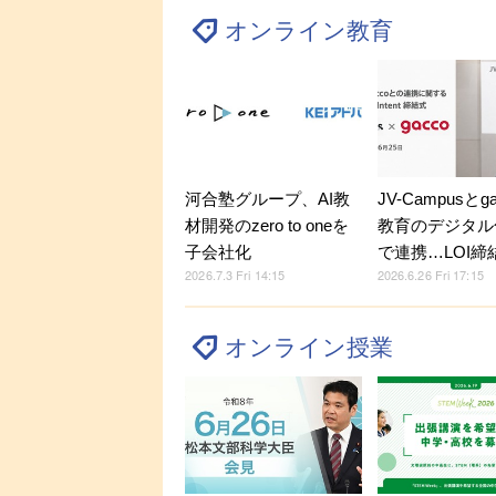
オンライン教育
河合塾グループ、AI教
JV-Campusとg
材開発のzero to oneを
教育のデジタル
子会社化
で連携…LOI締
2026.7.3 Fri 14:15
2026.6.26 Fri 17:15
オンライン授業