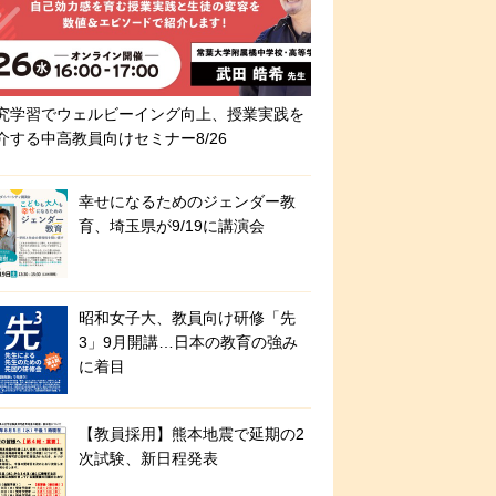
究学習でウェルビーイング向上、授業実践を
介する中高教員向けセミナー8/26
幸せになるためのジェンダー教
育、埼玉県が9/19に講演会
昭和女子大、教員向け研修「先
3」9月開講…日本の教育の強み
に着目
【教員採用】熊本地震で延期の2
次試験、新日程発表