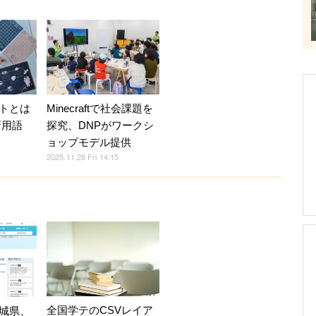
トとは
Minecraftで社会課題を
新用語
探究、DNPがワークシ
ョップモデル提供
2025.11.28 Fri 14:15
全国学テのCSVレイア
城県、