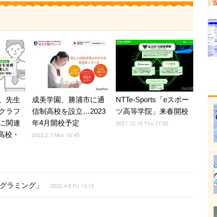
、先生
成美学園、勝浦市に通
NTTe-Sports「eスポー
クラフ
信制高校を設立…2023
ツ高等学院」来春開校
sに関連
年4月開校予定
2021.12.16 Thu 17:50
（高校・
2022.2.7 Mon 16:45
プログラミング」
2022.4.8 Fri 13:15