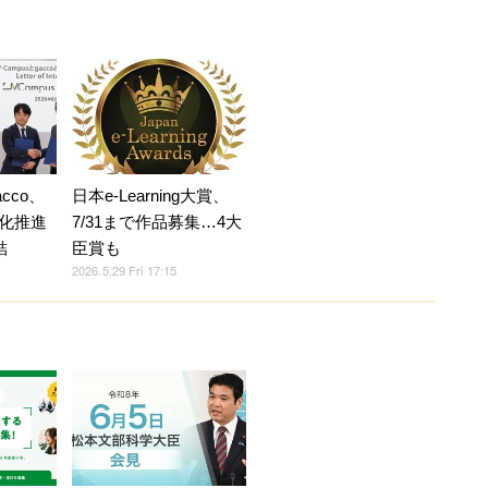
acco、
日本e-Learning大賞、
化推進
7/31まで作品募集…4大
結
臣賞も
2026.5.29 Fri 17:15