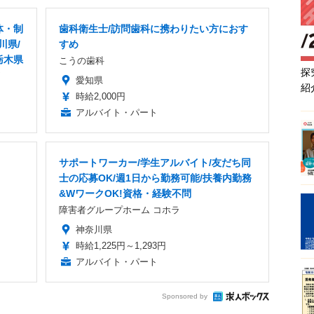
体・制
歯科衛生士/訪問歯科に携わりたい方におす
川県/
すめ
栃木県
こうの歯科
探
愛知県
紹
時給2,000円
アルバイト・パート
サポートワーカー/学生アルバイト/友だち同
士の応募OK/週1日から勤務可能/扶養内勤務
&WワークOK!資格・経験不問
障害者グループホーム コホラ
神奈川県
時給1,225円～1,293円
アルバイト・パート
Sponsored by