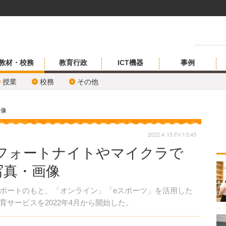
教材・校務
教育行政
ICT機器
事例
授業
校務
その他
画像
2022.4.15 Fri 13:45
、フォートナイトやマイクラで
写真・画像
ポートのもと、「オンライン」「eスポーツ」を活用した
サービスを2022年4月から開始した。