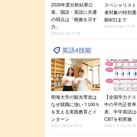
2026年度分析結果公
スペシャリスト
表、国語・英語に共通
者対象の特別選
の弱点は「根拠を示す
願8/21まで
2026.8.3 Mon 17:15
力」
2026.8.4 Tue 11:36
英語4技能
明海大学の観光専攻は
【全国学力テス
なぜ就職に強い？100％
中の平均正答率
を支える実践教育とイ
表、中学英語は
ンターン
CBTを初実施
2026.7.28 Tue 10:15
2026.7.16 Thu 15:15