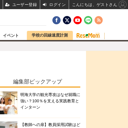
ユーザー登録
ログイン
こんにちは、ゲストさん
学校の回線速度計測
イベント
編集部ピックアップ
明海大学の観光専攻はなぜ就職に
強い？100％を支える実践教育と
インターン
【教師への扉】教員採用試験はど