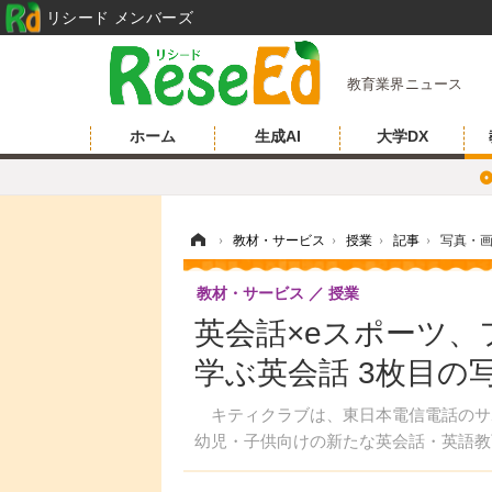
リシード メンバーズ
教育業界ニュース
ホーム
生成AI
大学DX
ホーム
›
教材・サービス
›
授業
›
記事
›
写真・
教材・サービス
授業
英会話×eスポーツ
学ぶ英会話 3枚目の
キティクラブは、東日本電信電話のサ
幼児・子供向けの新たな英会話・英語教育