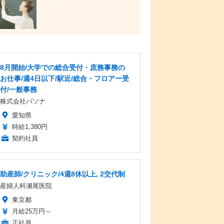
8月開始/大学での総合受付・庶務事務の
お仕事/週4日以下/駅近/総合・フロアー受
付/一般事務
株式会社パソナ
愛知県
時給1,380円
契約社員
助産師/クリニック/4週8休以上, 2交代制
産婦人科瀬尾医院
東京都
月給25万円～
正社員