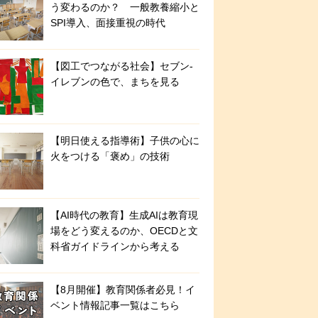
う変わるのか？ 一般教養縮小と
SPI導入、面接重視の時代
【図工でつながる社会】セブン‐
イレブンの色で、まちを見る
【明日使える指導術】子供の心に
火をつける「褒め」の技術
【AI時代の教育】生成AIは教育現
場をどう変えるのか、OECDと文
科省ガイドラインから考える
【8月開催】教育関係者必見！イ
ベント情報記事一覧はこちら