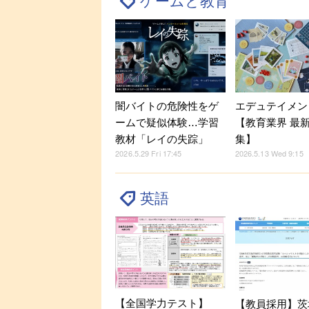
ゲームと教育
闇バイトの危険性をゲ
エデュテイメン
ームで疑似体験…学習
【教育業界 最
教材「レイの失踪」
集】
2026.5.29 Fri 17:45
2026.5.13 Wed 9:15
英語
【全国学力テスト】
【教員採用】茨