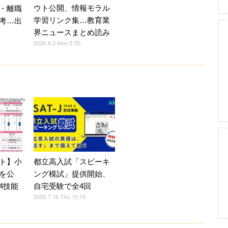
ウト公開、情報モラル
・離職
学習リンク集…教育業
考…出
界ニュースまとめ読み
2026.8.3 Mon 5:55
ト】小
都立高入試「スピーキ
を公
ング模試」提供開始、
4技能
自宅受験で全4回
2026.7.16 Thu 10:15