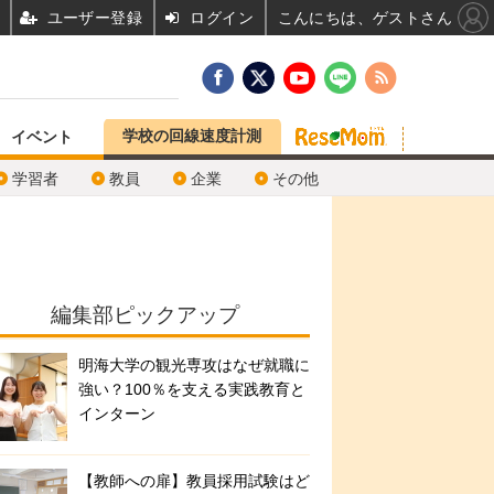
ユーザー登録
ログイン
こんにちは、ゲストさん
学校の回線速度計測
イベント
学習者
教員
企業
その他
編集部ピックアップ
明海大学の観光専攻はなぜ就職に
強い？100％を支える実践教育と
インターン
【教師への扉】教員採用試験はど