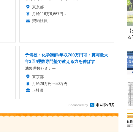
東京都
月給116万6,667円～
契約社員
【
る
予備校・化学講師/年収700万円可・賞与最大
年3回/理数専門塾で教える力を伸ばす
池袋理数セミナー
東京都
月給28万円～50万円
正社員
Sponsored by