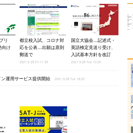
プリ
都立校入試、コロナ対
国立大協会…記述式・
塾向け
応を公表…出願は原則
英語検定見送り受け、
郵送で
入試基本方針を改訂
2021.6.25 Fri 11:50
2021.9.28 Tue 10:20
イン運用サービス提供開始
2021.9.28 Tue 18:20