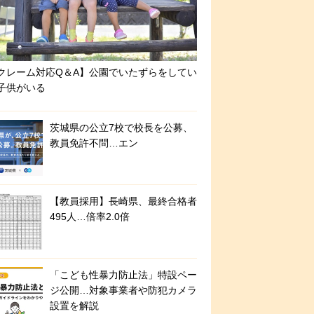
クレーム対応Q＆A】公園でいたずらをしてい
子供がいる
茨城県の公立7校で校長を公募、
教員免許不問…エン
【教員採用】長崎県、最終合格者
495人…倍率2.0倍
「こども性暴力防止法」特設ペー
ジ公開…対象事業者や防犯カメラ
設置を解説