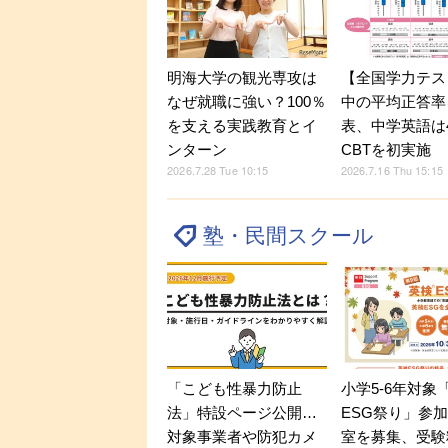
明海大学の観光専攻は
【全国学力テス
なぜ就職に強い？100％
中の平均正答率
を支える実践教育とイ
表、中学英語は
ンターン
CBTを初実施
2026.7.28 Tue 10:15
2026.7.16 Thu 15:15
塾・民間スクール
「こども性暴力防止
小学5-6年対象
法」特設ページ公開…
ESG祭り」参
対象事業者や防犯カメ
室を募集、受験