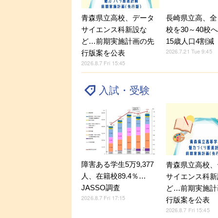
青森県立高校、データ
長崎県立高、全
サイエンス科新設な
校を30～40校
ど…前期実施計画の先
15歳人口4割減
2026.7.21 Tue 9:45
行版案を公表
2026.8.7 Fri 15:45
入試・受験
障害ある学生5万9,377
青森県立高校、
人、在籍校89.4％…
サイエンス科新
JASSO調査
ど…前期実施計
2026.8.7 Fri 17:15
行版案を公表
2026.8.7 Fri 15:45