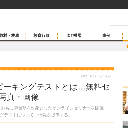
教材・校務
教育行政
ICT機器
事例
2021.10.19 Tue 14:20
ピーキングテストとは…無料セ
目の写真・画像
日、おもに学習塾を対象としたオンラインセミナーを開催。
グテストについて、情報を提供する。