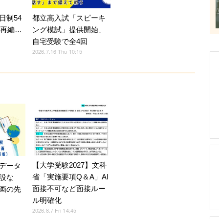
都立高入試「スピーキ
日制54
ング模試」提供開始、
へ再編…
自宅受験で全4回
2026.7.16 Thu 10:15
【大学受験2027】文科
データ
省「実施要項Q＆A」AI
設な
面接不可など面接ルー
画の先
ル明確化
2026.8.7 Fri 14:45