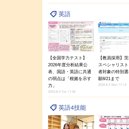
英語
【全国学力テスト】
【教員採用】茨
2026年度分析結果公
スペシャリスト
表、国語・英語に共通
者対象の特別選
の弱点は「根拠を示す
願8/21まで
2026.8.3 Mon 17:15
力」
2026.8.4 Tue 11:36
英語4技能