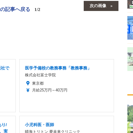
次の画像
この記事へ戻る
1/2
版社で
医学予備校の教務事務「教務事務」
株式会社富士学院
東京都
月給25万円～40万円
り/
小児科医・医師
業、実
晴海トリトン 夢未来クリニック