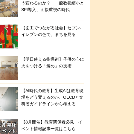
う変わるのか？ 一般教養縮小と
SPI導入、面接重視の時代
【図工でつながる社会】セブン‐
イレブンの色で、まちを見る
【明日使える指導術】子供の心に
火をつける「褒め」の技術
【AI時代の教育】生成AIは教育現
場をどう変えるのか、OECDと文
科省ガイドラインから考える
【8月開催】教育関係者必見！イ
ベント情報記事一覧はこちら