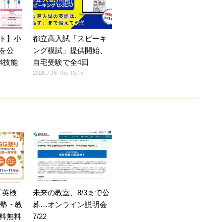
ト】小
都立高入試「スピーキ
を公
ング模試」提供開始、
4技能
自宅受験で全4回
2026.7.16 Thu 10:15
「英検
未来の教室、8/3まで公
加塾・教
募…オンライン説明会
料無料
7/22