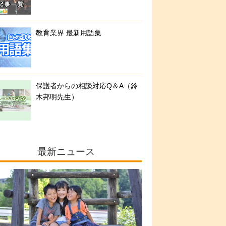
教育業界 最新用語集
保護者からの相談対応Q＆A（鈴
木邦明先生）
最新ニュース