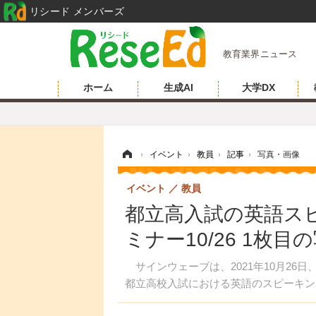
リシード メンバーズ
教育業界ニュース
ホーム
生成AI
大学DX
ホーム
›
イベント
›
教員
›
記事
›
写真・画像
イベント
教員
都立高入試の英語ス
ミナー10/26 1枚
サインウェーブは、2021年10月26
都立高校入試における英語のスピーキン