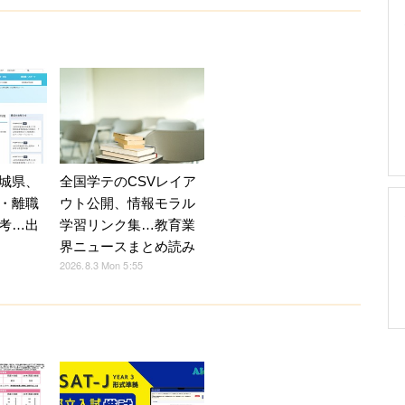
全国学テのCSVレイア
城県、
ウト公開、情報モラル
・離職
学習リンク集…教育業
考…出
界ニュースまとめ読み
2026.8.3 Mon 5:55