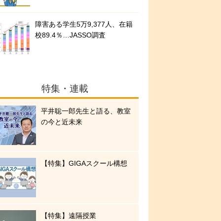
障害ある学生5万9,377人、在籍
校89.4％…JASSO調査
特集・連載
平井聡一郎先生と語る、教室
の今と近未来
【特集】GIGAスクール構想
【特集】遠隔授業