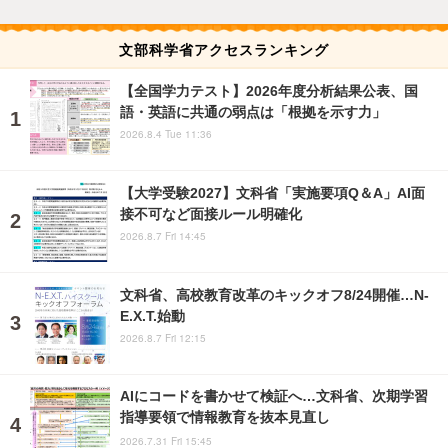
文部科学省アクセスランキング
【全国学力テスト】2026年度分析結果公表、国
語・英語に共通の弱点は「根拠を示す力」
2026.8.4 Tue 11:36
【大学受験2027】文科省「実施要項Q＆A」AI面
接不可など面接ルール明確化
2026.8.7 Fri 14:45
文科省、高校教育改革のキックオフ8/24開催…N-
E.X.T.始動
2026.8.7 Fri 12:15
AIにコードを書かせて検証へ…文科省、次期学習
指導要領で情報教育を抜本見直し
2026.7.31 Fri 15:45