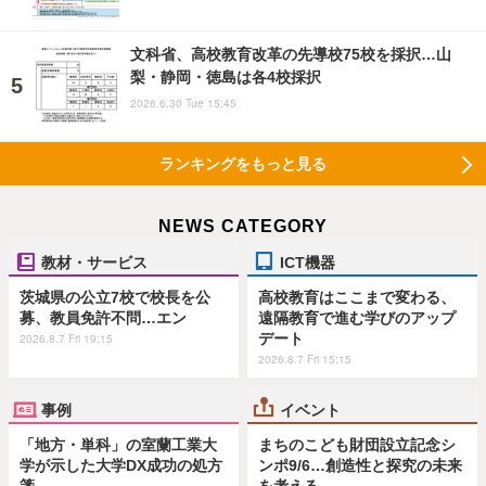
文科省、高校教育改革の先導校75校を採択…山
梨・静岡・徳島は各4校採択
2026.6.30 Tue 15:45
ランキングをもっと見る
NEWS CATEGORY
教材・サービス
ICT機器
茨城県の公立7校で校長を公
高校教育はここまで変わる、
募、教員免許不問…エン
遠隔教育で進む学びのアップ
デート
2026.8.7 Fri 19:15
2026.8.7 Fri 15:15
事例
イベント
「地方・単科」の室蘭工業大
まちのこども財団設立記念シ
学が示した大学DX成功の処方
ンポ9/6…創造性と探究の未来
箋
を考える