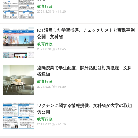
教育行政
2021.8.30(月) 11:20
ICT活用した学習指導、チェックリストと実践事例
公開…文科省
教育行政
2021.8.30(月) 11:45
遠隔授業で学生配慮、課外活動は対策徹底…文科
省通知
教育行政
2021.8.27(金) 16:20
ワクチンに関する情報提供、文科省が大学の取組
例公開
教育行政
2021.8.23(月) 16:20