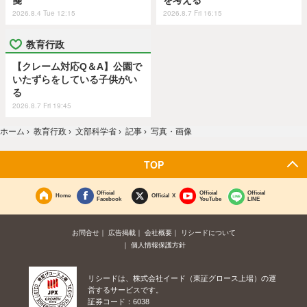
2026.8.4 Tue 12:15
2026.8.7 Fri 16:15
教育行政
【クレーム対応Q＆A】公園で
いたずらをしている子供がい
る
2026.8.7 Fri 19:45
ホーム
›
教育行政
›
文部科学省
›
記事
›
写真・画像
TOP
Official
Official
Official
Home
Official X
Facebook
YouTube
LINE
お問合せ
広告掲載
会社概要
リシードについて
個人情報保護方針
リシードは、株式会社イード（東証グロース上場）の運
営するサービスです。
証券コード：6038