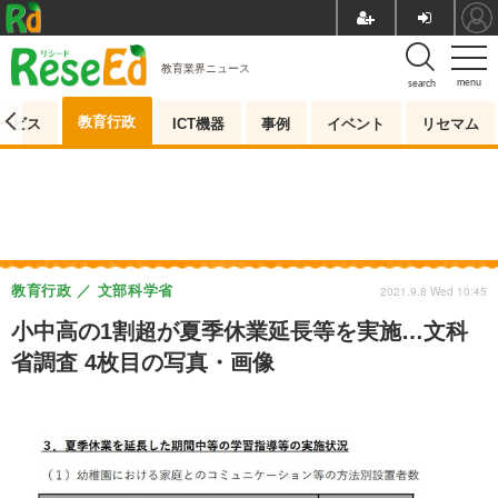
教育業界ニュース
menu
search
教育行政
ービス
ICT機器
事例
イベント
リセマム
教育行政
文部科学省
2021.9.8 Wed 10:45
小中高の1割超が夏季休業延長等を実施…文科
省調査 4枚目の写真・画像