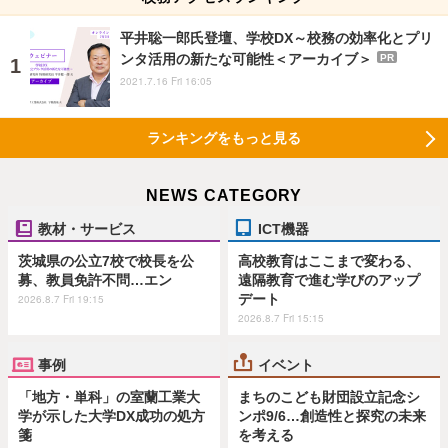
平井聡一郎氏登壇、学校DX～校務の効率化とプリ
ンタ活用の新たな可能性＜アーカイブ＞
PR
2021.7.16 Fri 16:05
ランキングをもっと見る
NEWS CATEGORY
教材・サービス
ICT機器
茨城県の公立7校で校長を公
高校教育はここまで変わる、
募、教員免許不問…エン
遠隔教育で進む学びのアップ
デート
2026.8.7 Fri 19:15
2026.8.7 Fri 15:15
事例
イベント
「地方・単科」の室蘭工業大
まちのこども財団設立記念シ
学が示した大学DX成功の処方
ンポ9/6…創造性と探究の未来
箋
を考える