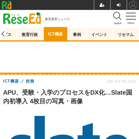
教育業界ニュース
menu
search
ICT機器
ービス
教育行政
事例
イベント
リセマム
ICT機器
校務
2021.8.5 Thu 12:20
APU、受験・入学のプロセスをDX化…Slate国
内初導入 4枚目の写真・画像