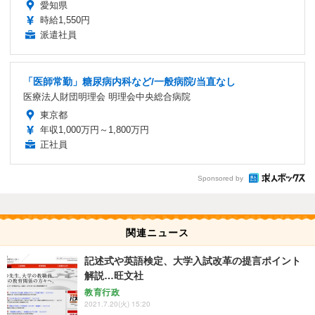
愛知県
時給1,550円
派遣社員
「医師常勤」糖尿病内科など/一般病院/当直なし
医療法人財団明理会 明理会中央総合病院
東京都
年収1,000万円～1,800万円
正社員
Sponsored by
関連ニュース
記述式や英語検定、大学入試改革の提言ポイント
解説…旺文社
教育行政
2021.7.20(火) 15:20