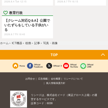
2026.8.4 Tue 12:15
2026.8.7 Fri 16:15
教育行政
【クレーム対応Q＆A】公園で
いたずらをしている子供がい
る
2026.8.7 Fri 19:45
ホーム
›
ICT機器
›
校務
›
記事
›
写真・画像
TOP
Official
Official
Official
Home
Official X
Facebook
YouTube
LINE
お問合せ
広告掲載
会社概要
リシードについて
個人情報保護方針
リシードは、株式会社イード（東証グロース上場）の運
営するサービスです。
証券コード：6038