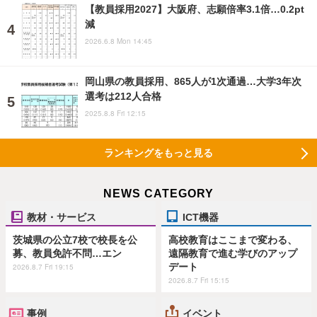
【教員採用2027】大阪府、志願倍率3.1倍…0.2pt
減
2026.6.8 Mon 14:45
岡山県の教員採用、865人が1次通過…大学3年次
選考は212人合格
2025.8.8 Fri 12:15
ランキングをもっと見る
NEWS CATEGORY
教材・サービス
ICT機器
茨城県の公立7校で校長を公
高校教育はここまで変わる、
募、教員免許不問…エン
遠隔教育で進む学びのアップ
デート
2026.8.7 Fri 19:15
2026.8.7 Fri 15:15
事例
イベント