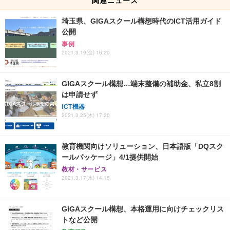
埼玉県、GIGAスクール構想時代のICT活用ガイド
公開
事例
2021.3.19(金) 16:20
GIGAスクール構想…端末整備の補助金、私立8割
は申請せず
ICT機器
2021.3.25(木) 17:20
教育機関向けソリューション、日本語版「DQスク
ールパッケージ」4/1提供開始
教材・サービス
2021.3.17(水) 14:15
GIGAスクール構想、本格運用に向けチェックリス
トなど公開