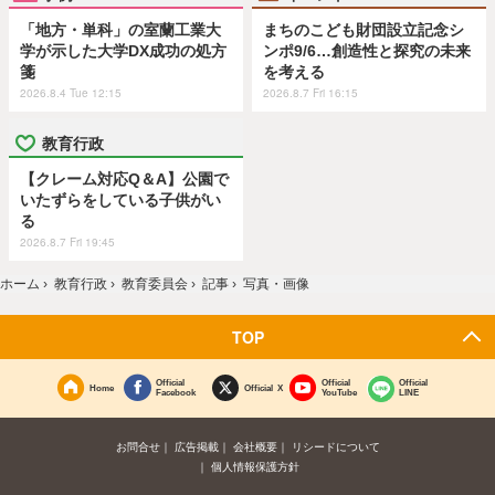
「地方・単科」の室蘭工業大
まちのこども財団設立記念シ
学が示した大学DX成功の処方
ンポ9/6…創造性と探究の未来
箋
を考える
2026.8.4 Tue 12:15
2026.8.7 Fri 16:15
教育行政
【クレーム対応Q＆A】公園で
いたずらをしている子供がい
る
2026.8.7 Fri 19:45
ホーム
›
教育行政
›
教育委員会
›
記事
›
写真・画像
TOP
Official
Official
Official
Home
Official X
Facebook
YouTube
LINE
お問合せ
広告掲載
会社概要
リシードについて
個人情報保護方針