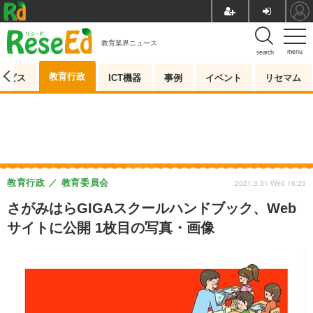
教育業界ニュース
menu
search
教育行政
ービス
ICT機器
事例
イベント
リセマム
教育行政
教育委員会
2021.3.31 Wed 16:20
さがみはらGIGAスクールハンドブック、Web
サイトに公開 1枚目の写真・画像