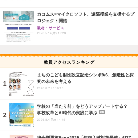
カコムス×マイクロソフト、遠隔授業を支援するプ
ロジェクト開始
教材・サービス
2020.5.14(木) 17:20
教員アクセスランキング
まちのこども財団設立記念シンポ9/6…創造性と探
究の未来を考える
2026.8.7 Fri 16:15
学校の「当たり前」をどうアップデートする？
学校改革とAI時代の実践に学ぶ
PR
2026.8.4 Tue 14:45
総合型選抜Expo2025「年内入試対策最前」6/27