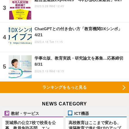
2025.5.28 Wed 12:45
ChatGPTとの付き合い方「教育機関DXシンポ」
4/21
2023.4.18 Tue 11:15
学事出版、教育実践・研究論文を募集…応募締切
8/31
2026.5.13 Wed 18:15
ランキングをもっと見る
NEWS CATEGORY
教材・サービス
ICT機器
茨城県の公立7校で校長を公
高校教育はここまで変わる、
募、教員免許不問…エン
遠隔教育で進む学びのアップ