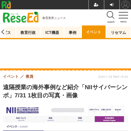
教育業界ニュース
menu
search
イベント
ービス
教育行政
ICT機器
事例
リセマム
イベント
教員
2020.7.29 Wed 16:50
遠隔授業の海外事例など紹介「NIIサイバーシン
ポ」7/31 1枚目の写真・画像