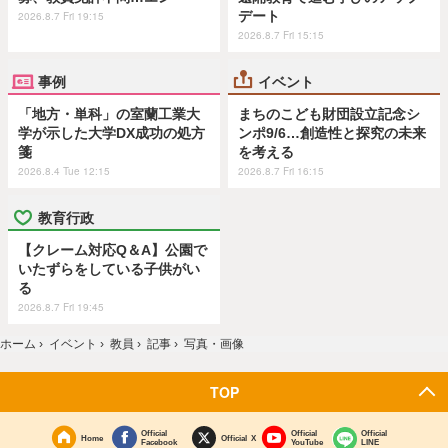
デート
2026.8.7 Fri 19:15
2026.8.7 Fri 15:15
事例
イベント
「地方・単科」の室蘭工業大
まちのこども財団設立記念シ
学が示した大学DX成功の処方
ンポ9/6…創造性と探究の未来
箋
を考える
2026.8.4 Tue 12:15
2026.8.7 Fri 16:15
教育行政
【クレーム対応Q＆A】公園で
いたずらをしている子供がい
る
2026.8.7 Fri 19:45
ホーム
›
イベント
›
教員
›
記事
›
写真・画像
TOP
Official
Official
Official
Home
Official X
Facebook
YouTube
LINE