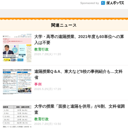
Sponsored by
関連ニュース
大学・高専の遠隔授業、2021年度も60単位への算
入は不要
教育行政
2020.7.28(火) 11:20
遠隔授業Q＆A、東大など9校の事例紹介も…文科
省
事例
2020.5.25(月) 17:20
大学の授業「面接と遠隔を併用」が6割、文科省調
査
教育行政
2020.7.20(月) 13:50