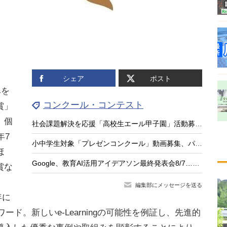
）
シェア
ポスト
みを
コンクール・コンテスト
大賞」
、個
社会課題解決を応援「高校生エール甲子園」活動募集、最大20万円支援
年7
小中学生対象「プレゼンコンクール」動画募集、パナソニック教育財団
ほ
Google、教育AI活用アイデアソン最終発表会8/7…最優秀9人が登壇
賞な
編集部にメッセージを送る
年に
ワード。新しいe-Learningの可能性を例証し、先進的