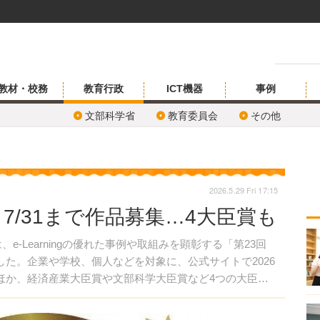
教材・校務
教育行政
ICT機器
事例
文部科学省
教育委員会
その他
2026.5.29 Fri 17:15
大賞、7/31まで作品募集…4大臣賞も
-Learningの優れた事例や取組みを顕彰する「第23回
開始した。企業や学校、個人などを対象に、公式サイトで2026
のほか、経済産業大臣賞や文部科学大臣賞など4つの大臣賞