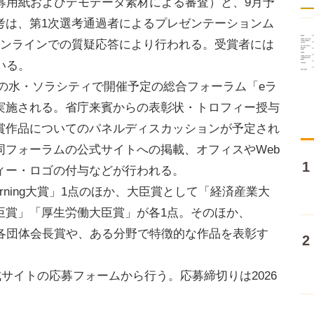
募用紙およびデモデータ素材による審査）と、9月予
考は、第1次選考通過者によるプレゼンテーションム
オンラインでの質疑応答により行われる。受賞者には
いる。
お茶の水・ソラシティで開催予定の総合フォーラム「eラ
実施される。省庁来賓からの表彰状・トロフィー授与
賞作品についてのパネルディスカッションが予定され
同フォーラムの公式サイトへの掲載、オフィスやWeb
ィー・ロゴの付与などが行われる。
rning大賞」1点のほか、大臣賞として「経済産業大
臣賞」「厚生労働大臣賞」が各1点。そのほか、
などの各団体会長賞や、ある分野で特徴的な作品を表彰す
公式サイトの応募フォームから行う。応募締切りは2026