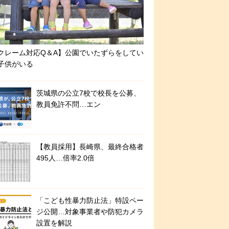
クレーム対応Q＆A】公園でいたずらをしてい
子供がいる
茨城県の公立7校で校長を公募、
教員免許不問…エン
【教員採用】長崎県、最終合格者
495人…倍率2.0倍
「こども性暴力防止法」特設ペー
ジ公開…対象事業者や防犯カメラ
設置を解説