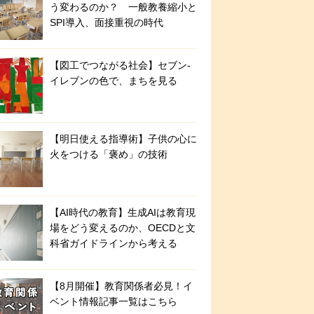
う変わるのか？ 一般教養縮小と
SPI導入、面接重視の時代
【図工でつながる社会】セブン‐
イレブンの色で、まちを見る
【明日使える指導術】子供の心に
火をつける「褒め」の技術
【AI時代の教育】生成AIは教育現
場をどう変えるのか、OECDと文
科省ガイドラインから考える
【8月開催】教育関係者必見！イ
ベント情報記事一覧はこちら