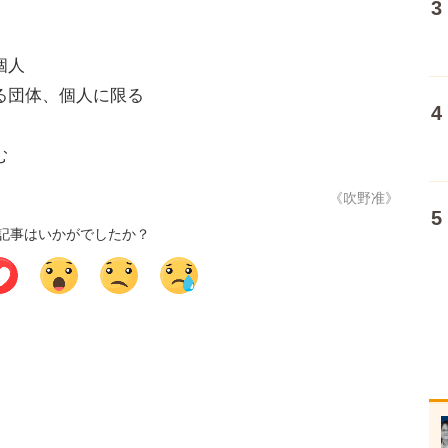
個人
る団体、個人に限る
む
《吹野准》
記事はいかがでしたか？