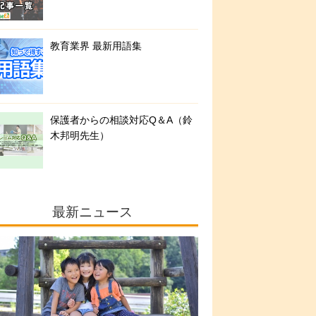
教育業界 最新用語集
保護者からの相談対応Q＆A（鈴
木邦明先生）
最新ニュース