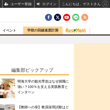
ユーザー登録
ログイン
こんにちは、ゲストさん
学校の回線速度計測
イベント
編集部ピックアップ
明海大学の観光専攻はなぜ就職に
強い？100％を支える実践教育と
インターン
【教師への扉】教員採用試験はど