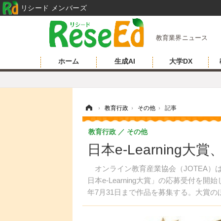
リシード メンバーズ
教育業界ニュース
ホーム
生成AI
大学DX
ホーム
›
教育行政
›
その他
›
記事
教育行政
その他
日本e-Learning
オンライン教育産業協会（JOTEA）は、e
日本e-Learning大賞」の応募受付を
年7月31日まで作品を募集する。大賞
が授与される。