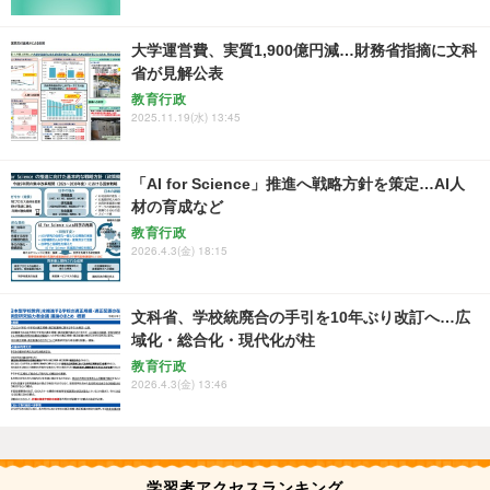
大学運営費、実質1,900億円減…財務省指摘に文科
省が見解公表
教育行政
2025.11.19(水) 13:45
「AI for Science」推進へ戦略方針を策定…AI人
材の育成など
教育行政
2026.4.3(金) 18:15
文科省、学校統廃合の手引を10年ぶり改訂へ…広
域化・総合化・現代化が柱
教育行政
2026.4.3(金) 13:46
学習者アクセスランキング