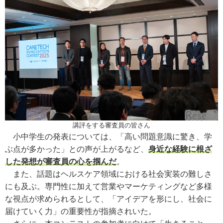
講評をする審査員の皆さん
小中学生の発表については、「高い問題意識に驚き、学
ぶ点が多かった」との声が上がるなど、
身近な経験に根ざ
した発想が審査員の心を掴んだ
。
また、話題はヘルスケア領域における社会実装の難しさ
にも及ぶ。専門性に加えて営業やマーケティングなど多様
な視点が求められるとして、「アイデアを形にし、社会に
届けていく力」の重要性が指摘されいた。