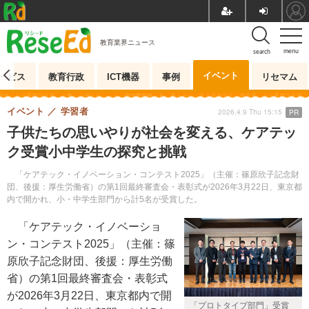
教育業界ニュース
menu
search
イベント
ービス
教育行政
ICT機器
事例
リセマム
イベント
学習者
2026.4.9 Thu 15:15
PR
子供たちの思いやりが社会を変える、ケアテッ
ク受賞小中学生の探究と挑戦
「ケアテック・イノベーション・コンテスト2025」（主催：篠原欣子記念財
団、後援：厚生労働省）の第1回最終審査会・表彰式が2026年3月22日、東京都
内で開かれ、小・中学生部門から計5名が受賞した。
「ケアテック・イノベーショ
ン・コンテスト2025」（主催：篠
原欣子記念財団、後援：厚生労働
省）の第1回最終審査会・表彰式
が2026年3月22日、東京都内で開
「プロトタイプ部門」受賞