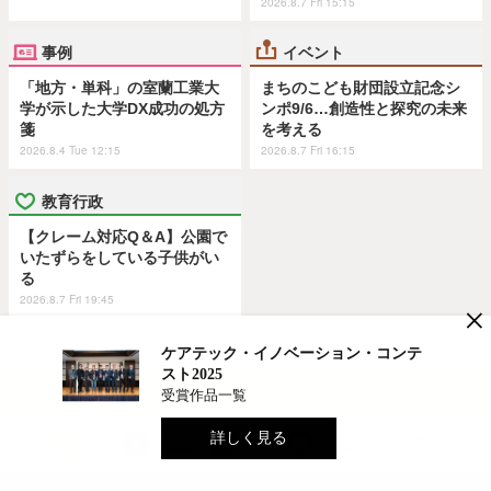
2026.8.7 Fri 15:15
事例
イベント
「地方・単科」の室蘭工業大
まちのこども財団設立記念シ
学が示した大学DX成功の処方
ンポ9/6…創造性と探究の未来
箋
を考える
2026.8.4 Tue 12:15
2026.8.7 Fri 16:15
教育行政
【クレーム対応Q＆A】公園で
いたずらをしている子供がい
る
2026.8.7 Fri 19:45
×
ホーム
›
イベント
›
学習者
›
記事
ケアテック・イノベーション・コンテ
スト2025
TOP
受賞作品一覧
詳しく見る
Official
Official
Official
Home
Official X
Facebook
YouTube
LINE