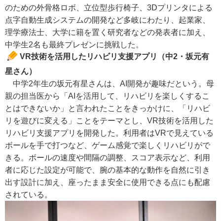
のための外骨格ロボ、立位型歩行椅子、3Dプリンタによる
点字自動生成システムの開発など多岐にわたり、起業家、
理学療法士、大学に籍を置く研究者などの発表者に加え、
中学生2名も最終プレゼンに挑戦した。
VR技術を活用したリハビリ支援アプリ（中2・坂元有
星さん）
中学2年生の坂元有星さんは、AI開発が趣味だという。母
親の担当医から「AIを活用して、リハビリを楽しくするこ
とはできないか」と言われたことをきっかけに、「リハビ
リを遊びに変える」ことをテーマとし、VR技術を活用した
リハビリ支援アプリを開発した。利用者はVRで見えている
ボールを手で打つなど、ゲーム感覚で楽しくリハビリがで
きる。ボールの速度や間隔の調整、スコア表示など、利用
者に応じた設定が可能で、腕の基本的な動作を自然に引き
出す設計に加え、座ったまま安全に使用できる点にも配慮
されている。