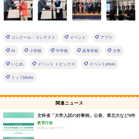
コンクール・コンテスト
イベント
アプリ
AI
小学校
中学校
高等学校
大学
いじめ
イベント トピックス
イベントphoto
トップphoto
関連ニュース
文科省「大学入試の好事例」公表、東北大など9件
教育行政
2026.4.3(金) 17:15