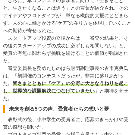
さらに、本コンテストの参加者に向けて「生きること
と、生きたくなることは違う」との言葉が紹介され、その
アイデアやプロトタイプが、単なる機能的支援にとどまら
ず、人の心に働きかける“ケア”の在り方を体現していくこと
への期待が寄せられた。
スタートアップ投資の立場からは、「審査の結果と、そ
の後のスタートアップの成功は必ずしも相関しない」と、
受賞の有無に関わらず挑戦を続けることの価値が強調され
た。
審査委員長を務めたしのはら財団副理事長の古市克典氏
は、「初開催のコンテストだったが、非常に盛りあがっ
た。
皆さまとともに『ケア』の分野に大きなうねりを起こ
し、世界的な課題解決につなげていきたい
」と期待を寄せ
た。
未来を創る5つの声、受賞者たちの想いと夢
表彰式の後、小中学生の受賞者に、応募のきっかけや受
賞の感想を聞いた。
プロトタイプ部門で受賞した坂元有星さん（中2）は、