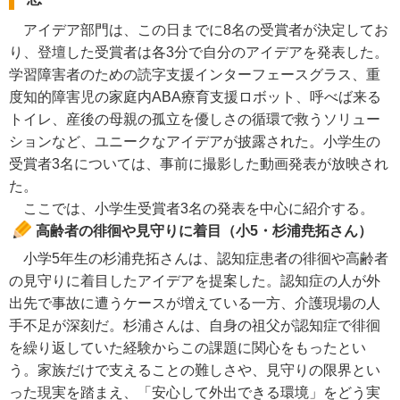
アイデア部門は、この日までに8名の受賞者が決定してお
り、登壇した受賞者は各3分で自分のアイデアを発表した。
学習障害者のための読字支援インターフェースグラス、重
度知的障害児の家庭内ABA療育支援ロボット、呼べば来る
トイレ、産後の母親の孤立を優しさの循環で救うソリュー
ションなど、ユニークなアイデアが披露された。小学生の
受賞者3名については、事前に撮影した動画発表が放映され
た。
ここでは、小学生受賞者3名の発表を中心に紹介する。
高齢者の徘徊や見守りに着目（小5・杉浦尭拓さん）
小学5年生の杉浦尭拓さんは、認知症患者の徘徊や高齢者
の見守りに着目したアイデアを提案した。認知症の人が外
出先で事故に遭うケースが増えている一方、介護現場の人
手不足が深刻だ。杉浦さんは、自身の祖父が認知症で徘徊
を繰り返していた経験からこの課題に関心をもったとい
う。家族だけで支えることの難しさや、見守りの限界とい
った現実を踏まえ、「安心して外出できる環境」をどう実