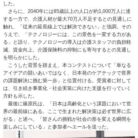
した。
さらに、2040年には85歳以上の人口が約1,000万人に達
する一方で、介護人材が最大70万人不足するとの見通しに
触れ、「従来の延長線上では解決できない」と強調。その
うえで、「テクノロジーには、この景色を一変する力があ
る」と語り、テクノロジーの導入は介護スタッフの負担軽
減、賃金向上、介護保険料の抑制にも寄与するとの見通し
を明らかにした。
こうした背景を踏まえ、本コンテストについて「単なる
アイデアの競いあいではなく、日本発のケアテックで世界
の課題解決に挑む第一歩」と位置付ける。受賞者に対して
は、引き続き事業化・社会実装に向けた支援を行っていく
方針も示した。
最後に篠原氏は、「日本は高齢化という課題において世
界の最前線にある。ここで生まれた解決策は必ず世界に広
がる」と述べ、「皆さんの挑戦が社会の形を変える瞬間を
楽しみにしている」と参加者へエールを送った。