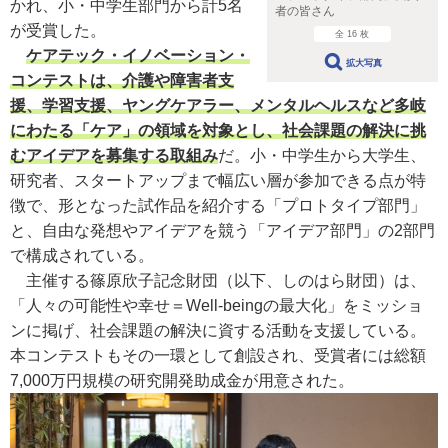
かれ、小・中学生部門から計5名
者の皆さん
が受賞した。
全 16 枚
ケアテック・イノベーション・
拡大写真
コンテストは、介護や障害者支
援、学習支援、ヤングケアラー、メンタルヘルスなど多岐
にわたる「ケア」の領域を対象とし、社会課題の解決に挑
むアイデアを募集する取組み
だ。小・中学生から大学生、
研究者、スタートアップまで幅広い層が参加できる点が特
徴で、形となった試作品を紹介する「プロトタイプ部門」
と、自由な発想やアイデアを競う「アイデア部門」の2部門
で構成されている。
主催する篠原欣子記念財団（以下、しのはら財団）は、
「人々の可能性や幸せ＝Well-beingの最大化」をミッショ
ンに掲げ、社会課題の解決に資する活動を支援している。
本コンテストもその一環として創設され、受賞者には総額
7,000万円規模の研究開発助成金が用意された。