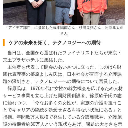
「アイデア部門」に参加した藤本陽南さん、杉浦尭拓さん、阿部孝太郎
さん
ケアの未来を拓く、テクノロジーへの期待
当日は、全国から選ばれたファイナリストたちが東京・
京王プラザホテルに集結した。
主催者を代表して開会のあいさつに立った、しのはら財
団代表理事の篠原よしみ氏は、日本社会が直面する介護課
題の深刻さと、テクノロジーへの期待について言及した。
篠原氏は、1970年代に女性の就労機会を広げるため人材
サービス事業を立ち上げた同財団創設者、篠原欣子氏の志
に触れつつ、「今なお多くの女性が、家族の介護を担うこ
とでキャリアの継続を断念せざるを得ない状況にある」と
指摘。年間数万人規模で発生している介護離職や、介護施
設の待機者約30万人という現状をあげ、課題の大きさを示