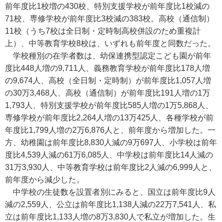
前年度比1校増の430校、特別支援学校が前年度比1校減の
71校、専修学校が前年度比3校減の383校。高校（通信制）
11校（うち7校は全日制・定時制高校併設のため重複計
上）、中等教育学校8校は、いずれも前年度と同数だった。
学校種別の在学者数は、幼保連携型認定こども園が前年
度比448人増の9,711人、義務教育学校が前年度比178人増
の9,674人、高校（全日制・定時制）が前年度比1,057人増
の30万3,468人、高校（通信制）が前年度比191人増の1万
1,793人、特別支援学校が前年度比585人増の1万5,868人、
専修学校が前年度比2,264人増の13万425人、各種学校が前
年度比1,799人増の2万6,876人と、前年度から増加した。一
方、幼稚園は前年度比8,830人減の9万697人、小学校は前年
度比4,539人減の61万6,085人、中学校は前年度比14人減の
31万3,930人、中等教育学校は前年度比2人減の6,999人と、
前年度から減少した。
中学校の生徒数を設置者別にみると、国立は前年度比9人
減の2,559人、公立は前年度比1,138人減の22万7,541人、私
立は前年度比1,133人増の8万3,830人で私立が増加した。生