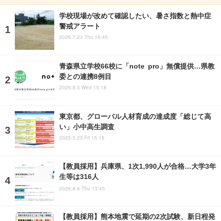
学校現場が改めて確認したい、暑さ指数と熱中症
警戒アラート
2026.7.23 Thu 16:45
青森県立学校66校に「note pro」無償提供…県教
委との連携8例目
2026.8.5 Wed 15:18
東京都、グローバル人材育成の達成度「総じて高
い」小中高生調査
2025.5.23 Fri 15:15
【教員採用】兵庫県、1次1,990人が合格…大学3年
生等は316人
2026.8.6 Thu 13:45
【教員採用】熊本地震で延期の2次試験、新日程発