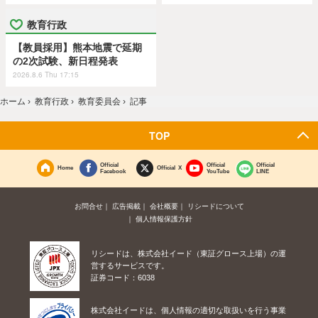
教育行政
【教員採用】熊本地震で延期
の2次試験、新日程発表
2026.8.6 Thu 17:15
ホーム
›
教育行政
›
教育委員会
›
記事
TOP
Official
Official
Official
Home
Official X
Facebook
YouTube
LINE
お問合せ
広告掲載
会社概要
リシードについて
個人情報保護方針
リシードは、株式会社イード（東証グロース上場）の運
営するサービスです。
証券コード：6038
株式会社イードは、個人情報の適切な取扱いを行う事業