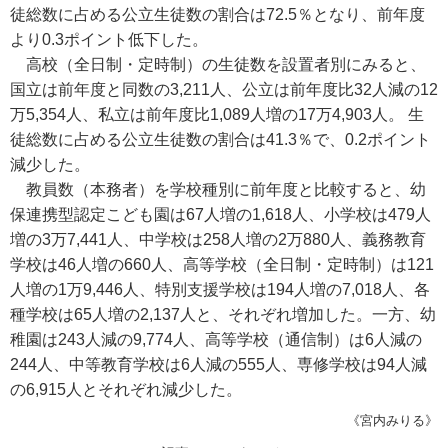
徒総数に占める公立生徒数の割合は72.5％となり、前年度
より0.3ポイント低下した。
高校（全日制・定時制）の生徒数を設置者別にみると、
国立は前年度と同数の3,211人、公立は前年度比32人減の12
万5,354人、私立は前年度比1,089人増の17万4,903人。 生
徒総数に占める公立生徒数の割合は41.3％で、0.2ポイント
減少した。
教員数（本務者）を学校種別に前年度と比較すると、幼
保連携型認定こども園は67人増の1,618人、小学校は479人
増の3万7,441人、中学校は258人増の2万880人、義務教育
学校は46人増の660人、高等学校（全日制・定時制）は121
人増の1万9,446人、特別支援学校は194人増の7,018人、各
種学校は65人増の2,137人と、それぞれ増加した。一方、幼
稚園は243人減の9,774人、高等学校（通信制）は6人減の
244人、中等教育学校は6人減の555人、専修学校は94人減
の6,915人とそれぞれ減少した。
《宮内みりる》