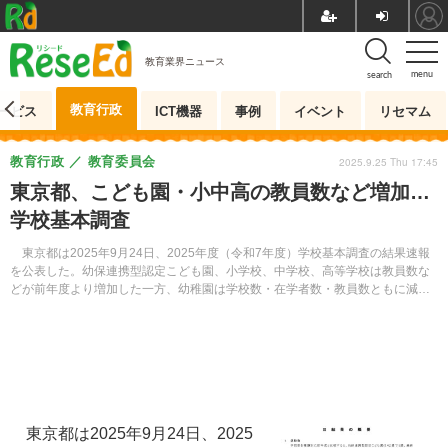
教育業界ニュース
menu
search
教育行政
ービス
ICT機器
事例
イベント
リセマム
教育行政
教育委員会
2025.9.25 Thu 17:45
東京都、こども園・小中高の教員数など増加…
学校基本調査
東京都は2025年9月24日、2025年度（令和7年度）学校基本調査の結果速報
を公表した。幼保連携型認定こども園、小学校、中学校、高等学校は教員数な
どが前年度より増加した一方、幼稚園は学校数・在学者数・教員数ともに減少
した。
東京都は2025年9月24日、2025