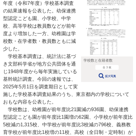
年度（令和7年度）学校基本調査
の結果速報を公表した。幼保連携
型認定こども園、小学校、中学
校、高等学校は教員数などが前年
度より増加した一方、幼稚園は学
校数・在学者数・教員数ともに減
少した。
学校基本調査は、統計法に基づ
学校数と在籍者数
き文部科学省が地方公共団体を通
全 3 枚
じ1948年度から毎年実施している
拡大写真
基幹統計調査。今回の速報では、
2025年5月1日を調査期日として実
施した学校基本調査結果のうち、東京都内の学校について
おもな内容を公表した。
学校数は、幼稚園が前年度比21園減の936園、幼保連携
型認定こども園が前年度比1園増の62園、小学校が前年度比
5校減の1,315校、中学校が前年度比3校減の796校、義務教
育学校が前年度比1校増の11校、高校（全日制・定時制）が