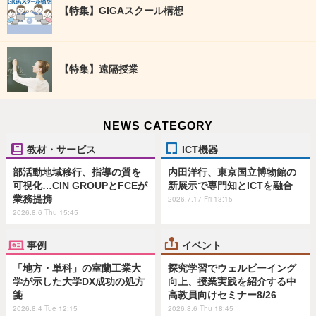
【特集】GIGAスクール構想
【特集】遠隔授業
NEWS CATEGORY
教材・サービス
ICT機器
部活動地域移行、指導の質を
内田洋行、東京国立博物館の
可視化…CIN GROUPとFCEが
新展示で専門知とICTを融合
業務提携
2026.7.17 Fri 13:15
2026.8.6 Thu 15:45
事例
イベント
「地方・単科」の室蘭工業大
探究学習でウェルビーイング
学が示した大学DX成功の処方
向上、授業実践を紹介する中
箋
高教員向けセミナー8/26
2026.8.4 Tue 12:15
2026.8.6 Thu 18:45