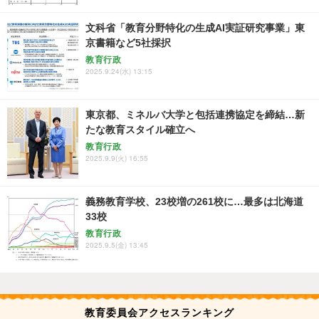
文科省「教育分野特化の生成AI実証研究事業」東
京書籍など5社採択
教育行政
2025.9.24(水) 13:15
東京都、ミネルバ大学と包括連携協定を締結…新
たな教育スタイル確立へ
教育行政
2025.9.9(火) 16:55
義務教育学校、23校増の261校に…最多は北海道
33校
教育行政
2025.9.5(金) 13:45
教育委員会アクセスランキング