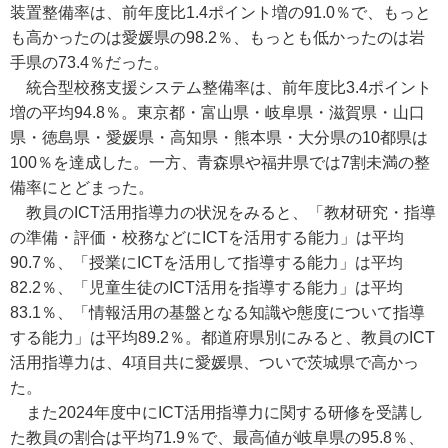
装置整備率は、前年度比1.4ポイント増の91.0％で、もっと
も高かったのは愛媛県の98.2％、もっとも低かったのは岩
手県の73.4％だった。
統合型校務支援システム整備率は、前年度比3.4ポイント
増の平均94.8％。東京都・富山県・岐阜県・滋賀県・山口
県・徳島県・愛媛県・高知県・熊本県・大分県の10都県は
100％を達成した。一方、青森県や福井県では7割未満の整
備率にとどまった。
教員のICT活用指導力の状況をみると、「教材研究・指導
の準備・評価・校務などにICTを活用する能力」は平均
90.7％、「授業にICTを活用して指導する能力」は平均
82.2％、「児童生徒のICT活用を指導する能力」は平均
83.1％、「情報活用の基盤となる知識や態度について指導
する能力」は平均89.2％。都道府県別にみると、教員のICT
活用指導力は、4項目共に愛媛県、ついで茨城県で高かっ
た。
また2024年度中にICT活用指導力に関する研修を受講し
た教員の割合は平均71.9％で、最高値が岐阜県の95.8％、