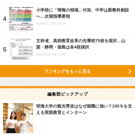
小学校に「情報の領域」付加、中学は新教科創設
へ…次期指導要領
2026.6.11 Thu 15:15
文科省、高校教育改革の先導校75校を採択…山
梨・静岡・徳島は各4校採択
2026.6.30 Tue 15:45
ランキングをもっと見る
編集部ピックアップ
明海大学の観光専攻はなぜ就職に強い？100％を支
える実践教育とインターン