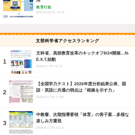
教育行政
2025.8.25(月) 19:15
文部科学省アクセスランキング
文科省、高校教育改革のキックオフ8/24開催…N-
E.X.T.始動
2026.8.7 Fri 12:15
【全国学力テスト】2026年度分析結果公表、国
語・英語に共通の弱点は「根拠を示す力」
2026.8.4 Tue 11:36
中教審、次期指導要領「体育」の骨子案…多様な
楽しみ方重視
2026.6.12 Fri 12:15