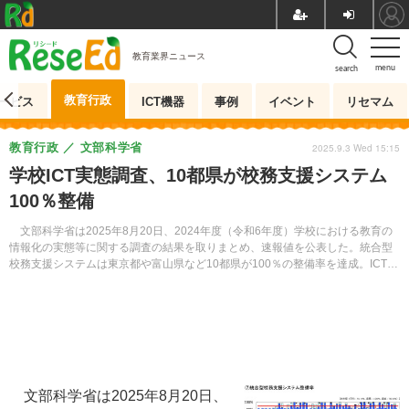
教育業界ニュース
menu
search
教育行政
ービス
ICT機器
事例
イベント
リセマム
教育行政
文部科学省
2025.9.3 Wed 15:15
学校ICT実態調査、10都県が校務支援システム
100％整備
文部科学省は2025年8月20日、2024年度（令和6年度）学校における教育の
情報化の実態等に関する調査の結果を取りまとめ、速報値を公表した。統合型
校務支援システムは東京都や富山県など10都県が100％の整備率を達成。ICT活
用指導力が高い教員がもっとも多いのは愛媛県だった。
文部科学省は2025年8月20日、