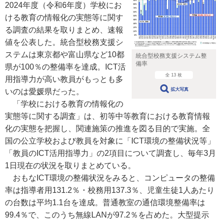
2024年度（令和6年度）学校にお
ける教育の情報化の実態等に関す
る調査の結果を取りまとめ、速報
値を公表した。統合型校務支援シ
ステムは東京都や富山県など10都
統合型校務支援システム整
備率
県が100％の整備率を達成。ICT活
全 13 枚
用指導力が高い教員がもっとも多
拡大写真
いのは愛媛県だった。
「学校における教育の情報化の
実態等に関する調査」は、初等中等教育における教育情報
化の実態を把握し、関連施策の推進を図る目的で実施。全
国の公立学校および教員を対象に「ICT環境の整備状況等」
「教員のICT活用指導力」の2項目について調査し、毎年3月
1日現在の状況を取りまとめている。
おもなICT環境の整備状況をみると、コンピュータの整備
率は指導者用131.2％・校務用137.3％、児童生徒1人あたり
の台数は平均1.1台を達成。普通教室の通信環境整備率は
99.4％で、このうち無線LANが97.2％を占めた。大型提示