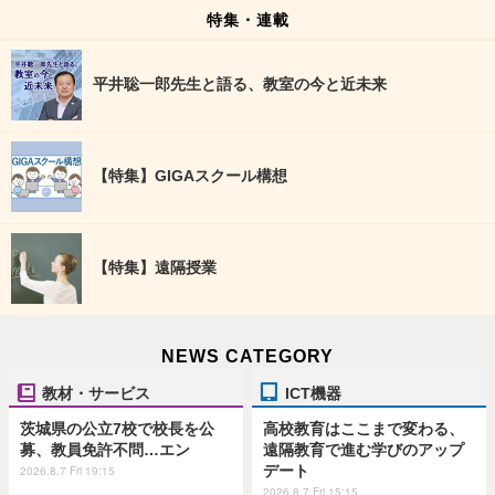
特集・連載
平井聡一郎先生と語る、教室の今と近未来
【特集】GIGAスクール構想
【特集】遠隔授業
NEWS CATEGORY
教材・サービス
ICT機器
茨城県の公立7校で校長を公
高校教育はここまで変わる、
募、教員免許不問…エン
遠隔教育で進む学びのアップ
デート
2026.8.7 Fri 19:15
2026.8.7 Fri 15:15