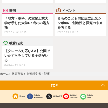
事例
イベント
「地方・単科」の室蘭工業大
まちのこども財団設立記念シ
学が示した大学DX成功の処方
ンポ9/6…創造性と探究の未来
箋
を考える
2026.8.4 Tue 12:15
2026.8.7 Fri 16:15
教育行政
【クレーム対応Q＆A】公園で
いたずらをしている子供がい
る
2026.8.7 Fri 19:45
ホーム
›
教育行政
›
文部科学省
›
記事
TOP
Official
Official
Official
Home
Official X
Facebook
YouTube
LINE