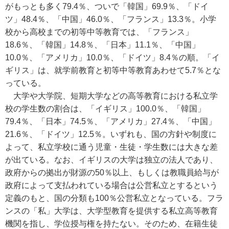
がもっとも多く79.4％、ついで「韓国」69.9％、「ドイ
ツ」48.4％、「中国」46.0％、「フランス」13.3％。小学
校から高校までの初等中等教育では、「フランス」
18.6％、「韓国」14.8％、「日本」11.1％、「中国」
10.0％、「アメリカ」10.0％、「ドイツ」8.4％の順。「イ
ギリス」は、就学前教育と初等中等教育あわせて5.7％とな
っている。
大学や大学院、短期大学などの高等教育における私立学
校の学生数の割合は、「イギリス」100.0％、「韓国」
79.4％、「日本」74.5％、「アメリカ」27.4％、「中国」
21.6％、「ドイツ」12.5％。いずれも、国の方針や制度に
よって、私立学校に通う児童・生徒・学生数には大きな差
が出ている。なお、イギリスの大学は独立の法人であり、
政府からの拠出が財源の50％以上、もしくは教職員給与が
政府によって支払われている場合は公営私立とするという
定義のもと、国の分類も100％公営私立となっている。フラ
ンスの「私」大学は、大学型教育を提供する私立高等教育
機関を指し、学位授与権を持たない。そのため、在籍生徒