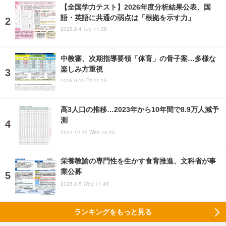
【全国学力テスト】2026年度分析結果公表、国
語・英語に共通の弱点は「根拠を示す力」
2026.8.4 Tue 11:36
中教審、次期指導要領「体育」の骨子案…多様な
楽しみ方重視
2026.6.12 Fri 12:15
高3人口の推移…2023年から10年間で8.9万人減予
測
2021.12.15 Wed 16:20
栄養教諭の専門性を生かす食育推進、文科省が事
業公募
2026.8.5 Wed 11:45
ランキングをもっと見る