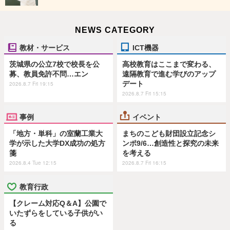
NEWS CATEGORY
教材・サービス
ICT機器
茨城県の公立7校で校長を公
高校教育はここまで変わる、
募、教員免許不問…エン
遠隔教育で進む学びのアップ
デート
2026.8.7 Fri 19:15
2026.8.7 Fri 15:15
事例
イベント
「地方・単科」の室蘭工業大
まちのこども財団設立記念シ
学が示した大学DX成功の処方
ンポ9/6…創造性と探究の未来
箋
を考える
2026.8.4 Tue 12:15
2026.8.7 Fri 16:15
教育行政
【クレーム対応Q＆A】公園で
いたずらをしている子供がい
る