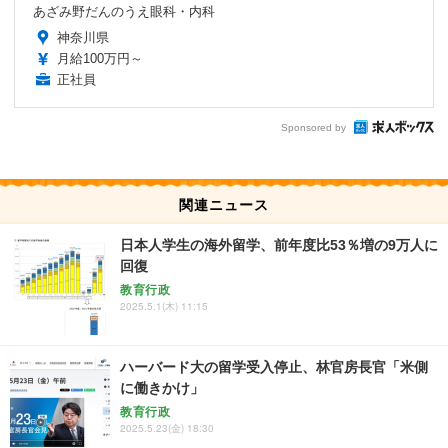
あざみ野だんのうえ眼科・内科
神奈川県
月給100万円～
正社員
Sponsored by
関連ニュース
日本人学生の海外留学、前年度比53％増の9万人に
回復
教育行政
2025.5.1(木) 11:15
ハーバード大の留学受入停止、林官房長官「米側
に働きかけ」
教育行政
2025.5.23(金) 18:30