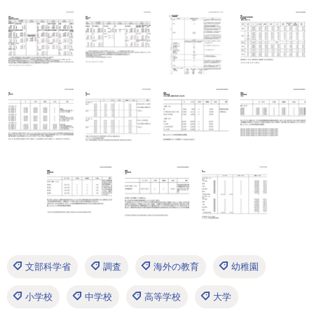
文部科学省
調査
海外の教育
幼稚園
小学校
中学校
高等学校
大学