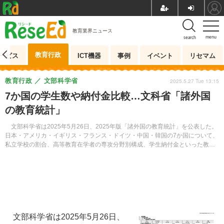
教育業界ニュース
menu
search
教育行政
ービス
ICT機器
事例
イベント
リセマム
教育行政
文部科学省
2025.5.27 Tue 13:15
7か国の学生数や納付金比較…文科省「諸外国
の教育統計」
文部科学省は2025年5月26日、2025年版「諸外国の教育統計」を公表した。
日本・アメリカ・イギリス・フランス・ドイツ・中国・韓国の7か国について、
私立学校の割合、高等教育在学者の専攻分野別構成、学生納付金といった教育
状況を取りまとめている。
文部科学省は2025年5月26日、