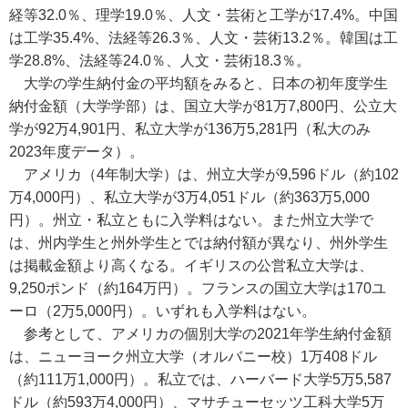
経等32.0％、理学19.0％、人文・芸術と工学が17.4%。中国
は工学35.4%、法経等26.3％、人文・芸術13.2％。韓国は工
学28.8%、法経等24.0％、人文・芸術18.3％。
大学の学生納付金の平均額をみると、日本の初年度学生
納付金額（大学学部）は、国立大学が81万7,800円、公立大
学が92万4,901円、私立大学が136万5,281円（私大のみ
2023年度データ）。
アメリカ（4年制大学）は、州立大学が9,596ドル（約102
万4,000円）、私立大学が3万4,051ドル（約363万5,000
円）。州立・私立ともに入学料はない。また州立大学で
は、州内学生と州外学生とでは納付額が異なり、州外学生
は掲載金額より高くなる。イギリスの公営私立大学は、
9,250ポンド（約164万円）。フランスの国立大学は170ユ
ーロ（2万5,000円）。いずれも入学料はない。
参考として、アメリカの個別大学の2021年学生納付金額
は、ニューヨーク州立大学（オルバニー校）1万408ドル
（約111万1,000円）。私立では、ハーバード大学5万5,587
ドル（約593万4,000円）、マサチューセッツ工科大学5万