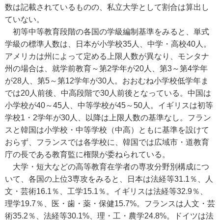
数は記載されているものの、私立大学として割合は算出し
ていない。
初等中等教育段階の各国の学級編制基準をみると、単式
学級の標準人数は、日本が小学校35人、中学・高校40人。
アメリカは州によって定める上限人数が異なり、モンタナ
州の場合は、就学前教育～第2学年が20人、第3～第4学年
が28人、第5～第12学年が30人。おおむね小学校低学年ま
では20人前後、中高段階で30人前後となっている。中国は
小学校が40～45人、中等学校が45～50人。イギリスは初等
学校1・2学年が30人、以降は上限人数の基準なし。フラン
スと韓国は小学校・中等学校（中高）ともに基準を設けて
おらず、フランスでは各学校に、韓国では広域市・道教育
庁の長である教育監に権限が委ねられている。
大学・短大などの高等教育在学者の専攻分野別構成につ
いて、各国の上位3専攻をみると、日本は法経等31.1％、人
文・芸術16.1％、工学15.1％。イギリスは法経等32.9％、
理学19.7％、医・歯・薬・保健15.7%。フランスは人文・芸
術35.2％、法経等30.1%、理・工・農学24.8%。ドイツは法