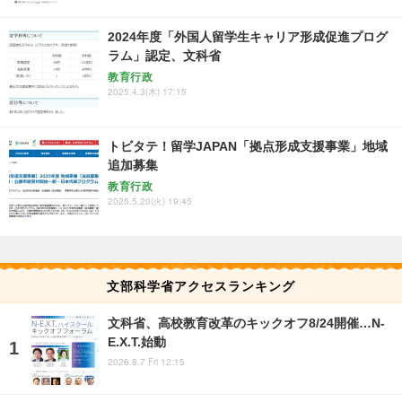
2024年度「外国人留学生キャリア形成促進プログ
ラム」認定、文科省
教育行政
2025.4.3(木) 17:15
トビタテ！留学JAPAN「拠点形成支援事業」地域
追加募集
教育行政
2025.5.20(火) 19:45
文部科学省アクセスランキング
文科省、高校教育改革のキックオフ8/24開催…N-
E.X.T.始動
2026.8.7 Fri 12:15