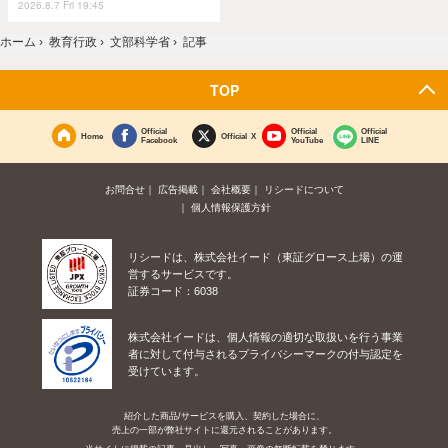
2026.8.7 Fri 19:45
ホーム
›
教育行政
›
文部科学省
›
記事
TOP
Official
Official
Official
Home
Official X
Facebook
YouTube
LINE
お問合せ
広告掲載
会社概要
リシードについて
個人情報保護方針
リシードは、株式会社イード（東証グロース上場）の運
営するサービスです。
証券コード：6038
株式会社イードは、個人情報の適切な取扱いを行う事業
者に対して付与されるプライバシーマークの付与認定を
受けています。
紹介した商品/サービスを購入、契約した場合に、
売上の一部が弊社サイトに還元されることがあります。