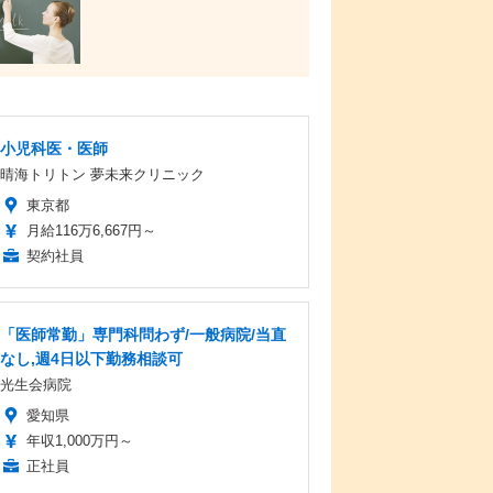
小児科医・医師
晴海トリトン 夢未来クリニック
東京都
月給116万6,667円～
契約社員
「医師常勤」専門科問わず/一般病院/当直
なし,週4日以下勤務相談可
光生会病院
愛知県
年収1,000万円～
正社員