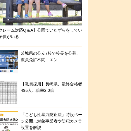
クレーム対応Q＆A】公園でいたずらをしてい
子供がいる
茨城県の公立7校で校長を公募、
教員免許不問…エン
【教員採用】長崎県、最終合格者
495人…倍率2.0倍
「こども性暴力防止法」特設ペー
ジ公開…対象事業者や防犯カメラ
設置を解説