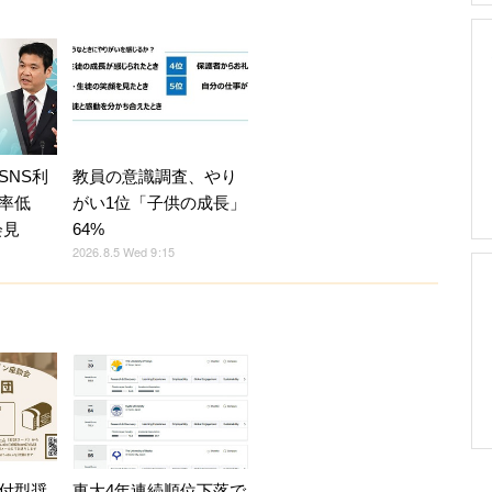
SNS利
教員の意識調査、やり
率低
がい1位「子供の成長」
会見
64%
2026.8.5 Wed 9:15
付型奨
東大4年連続順位下落で