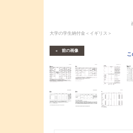
大学の学生納付金＜イギリス＞
前の画像
こ