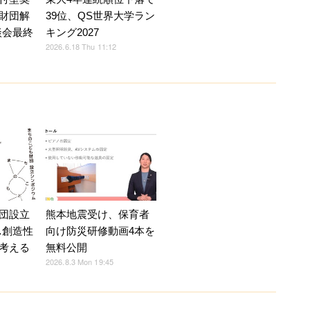
財団解
39位、QS世界大学ラン
談会最終
キング2027
2026.6.18 Thu 11:12
熊本地震受け、保育者
団設立
向け防災研修動画4本を
…創造性
無料公開
考える
2026.8.3 Mon 19:45