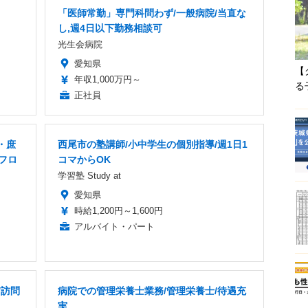
「医師常勤」専門科問わず/一般病院/当直な
し,週4日以下勤務相談可
光生会病院
愛知県
【
年収1,000万円～
る
正社員
・庶
西尾市の塾講師/小中学生の個別指導/週1日1
・フロ
コマからOK
学習塾 Study at
愛知県
時給1,200円～1,600円
アルバイト・パート
/訪問
病院での管理栄養士業務/管理栄養士/待遇充
実