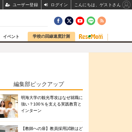
ユーザー登録
ログイン
こんにちは、ゲストさん
学校の回線速度計測
イベント
編集部ピックアップ
明海大学の観光専攻はなぜ就職に
強い？100％を支える実践教育と
インターン
【教師への扉】教員採用試験はど