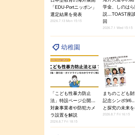
学金、しのはら
「EDU-Portニッポン」
説…TOAST座
選定結果を発表
2026.7.13 Mon 15:15
回
2026.7.1 Wed 15:15
幼稚園
「こども性暴力防止
まちのこども財
法」特設ページ公開…
記念シンポ9/6
対象事業者や防犯カメ
と探究の未来を
2026.8.7 Fri 16:15
ラ設置を解説
2026.8.7 Fri 18:15