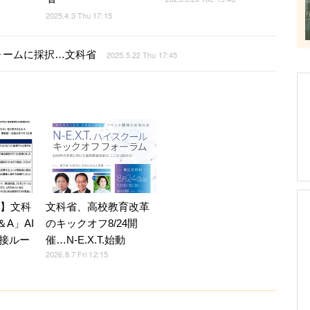
2025.4.3 Thu 17:15
ォームに採択…文科省
2025.5.22 Thu 17:45
7】文科
文科省、高校教育改革
A」AI
のキックオフ8/24開
接ルー
催…N-E.X.T.始動
2026.8.7 Fri 12:15