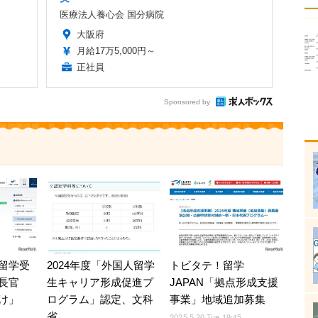
医療法人養心会 国分病院
大阪府
月給17万5,000円～
正社員
Sponsored by
留学受
2024年度「外国人留学
トビタテ！留学
長官
生キャリア形成促進プ
JAPAN「拠点形成支援
け」
ログラム」認定、文科
事業」地域追加募集
省
2025.5.20 Tue 19:45