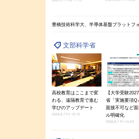
豊橋技術科学大、半導体基盤プラットフ
文部科学省
【大学受験202
高校教育はここまで変
省「実施要項Q＆
わる、遠隔教育で進む
面接不可など面
学びのアップデート
2026.8.7 Fri 15:15
ル明確化
2026.8.7 Fri 14:45