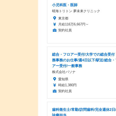
小児科医・医師
晴海トリトン 夢未来クリニック
東京都
月給116万6,667円～
契約社員
総合・フロアー受付/大学での総合受付
務事務のお仕事/週4日以下/駅近/総合
アー受付/一般事務
株式会社パソナ
愛知県
時給1,380円
契約社員
歯科衛生士/常勤/訪問歯科/完全週休2日
診療担当