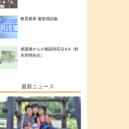
教育業界 最新用語集
保護者からの相談対応Q＆A（鈴
木邦明先生）
最新ニュース