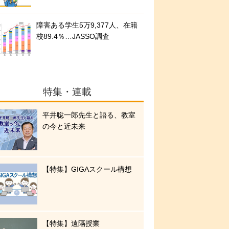
障害ある学生5万9,377人、在籍
校89.4％…JASSO調査
特集・連載
平井聡一郎先生と語る、教室
の今と近未来
【特集】GIGAスクール構想
【特集】遠隔授業