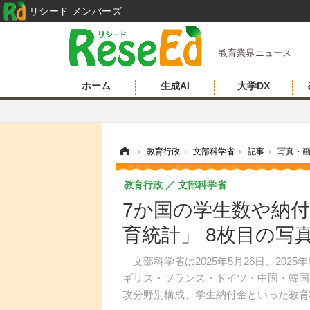
リシード メンバーズ
教育業界ニュース
ホーム
生成AI
大学DX
ホーム
›
教育行政
›
文部科学省
›
記事
›
写真・
教育行政
文部科学省
7か国の学生数や納
育統計」 8枚目の写
文部科学省は2025年5月26日、20
ギリス・フランス・ドイツ・中国・韓国
攻分野別構成、学生納付金といった教育