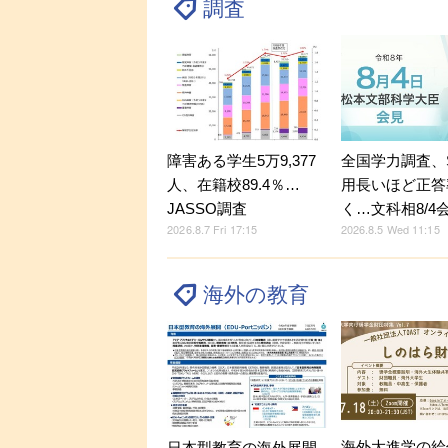
調査
障害ある学生5万9,377
全国学力調査、
人、在籍校89.4％…
用長いほど正答
JASSO調査
く…文科相8/4
2026.8.7 Fri 17:15
2026.8.5 Wed 11:15
海外の教育
海外大進学の給
日本型教育の海外展開