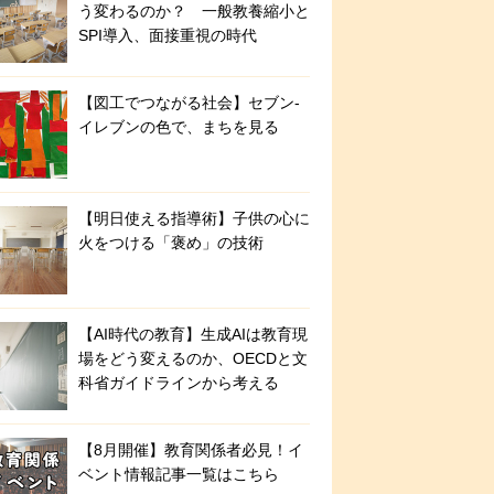
う変わるのか？ 一般教養縮小と
SPI導入、面接重視の時代
【図工でつながる社会】セブン‐
イレブンの色で、まちを見る
【明日使える指導術】子供の心に
火をつける「褒め」の技術
【AI時代の教育】生成AIは教育現
場をどう変えるのか、OECDと文
科省ガイドラインから考える
【8月開催】教育関係者必見！イ
ベント情報記事一覧はこちら