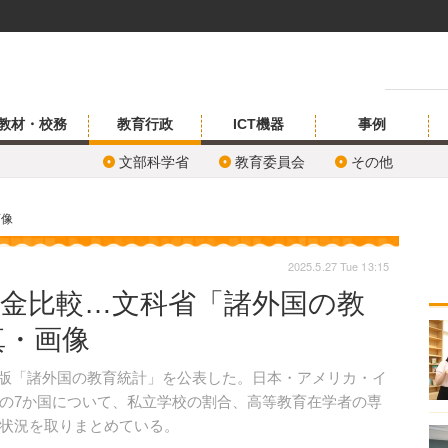
教材・校務
教育行政
ICT機器
事例
文部科学省
教育委員会
その他
画像
2025.5.27 Tue 13:15
付金比較…文科省「諸外国の教
真・画像
25年版「諸外国の教育統計」を公表した。日本・アメリカ・イ
の7か国について、私立学校の割合、高等教育在学者の専
状況を取りまとめている。