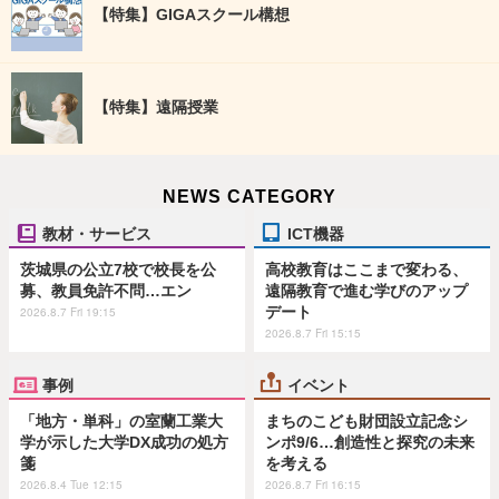
【特集】GIGAスクール構想
【特集】遠隔授業
NEWS CATEGORY
教材・サービス
ICT機器
茨城県の公立7校で校長を公
高校教育はここまで変わる、
募、教員免許不問…エン
遠隔教育で進む学びのアップ
デート
2026.8.7 Fri 19:15
2026.8.7 Fri 15:15
事例
イベント
「地方・単科」の室蘭工業大
まちのこども財団設立記念シ
学が示した大学DX成功の処方
ンポ9/6…創造性と探究の未来
箋
を考える
2026.8.4 Tue 12:15
2026.8.7 Fri 16:15