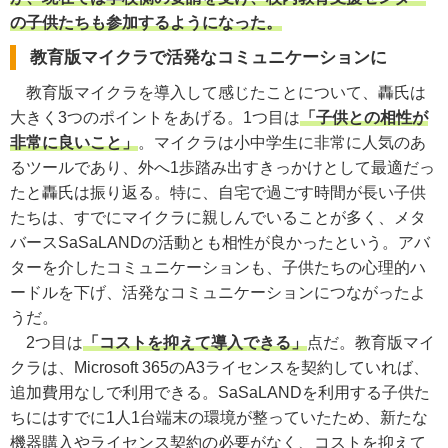
の子供たちも参加するようになった。
教育版マイクラで
活発なコミュニケーションに
教育版マイクラを導入して感じたことについて、轟氏は
大きく3つのポイントをあげる。1つ目は
「子供との相性が
非常に良いこと」
。マイクラは小中学生に非常に人気のあ
るツールであり、外へ1歩踏み出すきっかけとして最適だっ
たと轟氏は振り返る。特に、自宅で過ごす時間が長い子供
たちは、すでにマイクラに親しんでいることが多く、メタ
バースSaSaLANDの活動とも相性が良かったという。アバ
ターを介したコミュニケーションも、子供たちの心理的ハ
ードルを下げ、活発なコミュニケーションにつながったよ
うだ。
2つ目は
「コストを抑えて導入できる」
点だ。教育版マイ
クラは、Microsoft 365のA3ライセンスを契約していれば、
追加費用なしで利用できる。SaSaLANDを利用する子供た
ちにはすでに1人1台端末の環境が整っていたため、新たな
機器購入やライセンス契約の必要がなく、コストを抑えて