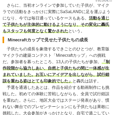
さらに、当初オンラインで参加していた子供が、マイク
ラでの活動をきっかけに実際にSaSaLANDに足を運ぶよう
になり、今では毎日通っているケースもある。
活動を通じ
て子供たちが主体的に動けるようになり、その変化に轟氏
もスタッフも何度となく驚かされた
という。
Minecraftカップで見せた子供たちの成長
子供たちの成長を象徴するできごとのひとつが、教育版
マイクラの建築コンテスト「Minecraftカップ」への挑戦
だ。参加者を募ったところ、13人の子供たちが参加。
「制
作段階から協力しあい、自然と子供たちの間に一体感が生
まれていました。お互いにアイデアを出しながら、試行錯
誤を重ねる姿はとても印象的でした」
と轟氏は話す。
予選を通過したあとは、作品を紹介する動画制作にも挑
戦した。初めての体験に苦戦しながらも、全員で試行錯誤
を重ねた。さらに、地区大会ではステージ発表があり、慣
れない舞台でのプレゼンテーションにも子供たちは果敢に
挑戦した。大会参加がきっかけとなり、自宅で過ごしてい