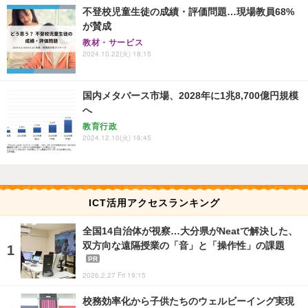
不登校児童生徒の成績・評価問題…現場教員68%
が賛成
教材・サービス
2024.10.22(火) 18:15
国内メタバース市場、2028年に1兆8,700億円規模
へ
教育行政
2024.12.10(火) 16:45
ICT活用アクセスランキング
全国14自治体が視察…大分県がNeatで解決した、
双方向な遠隔授業の「音」と「操作性」の課題
PR
2026.2.27 Fri 19:15
校務効率化から子供たちのウェルビーイング実現