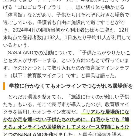
げる「ゴロゴロライブラリー」、思い切り体を動かせる
「体育館」などがあり、子供たちはそれぞれ好きな場所で
過ごしている。保護者も自由に施設内で過ごすことがで
き、2024年4月の開所当初から利用者は徐々に増え、12月
末時点で登録者数は182人。1日あたり平均41人が利用して
いるという。
SaSaLANDでの活動について、「子供たちがやりたいこ
とを大人がサポートする、という方針のもとで行っていま
す。そのひとつとして取り入れたのが教育版マインクラフ
ト（以下：教育版マイクラ）です」と轟氏は語った。
学校に行かなくてもオンラインでつながれる居場所を
どれだけ環境を整えても、「施設に行くのが難しい子供
たち」もいる。そこで長野市が導入したのが、教育版マイ
クラを活用したオンライン支援だ。
「リアルな居場所にな
かなか足を運べない子供たちのために、自宅からでも『通
える』オンラインの居場所としてメタバース空間にもうひ
とつのSaSaLANDを作りました」
と轟氏は経緯を語る。