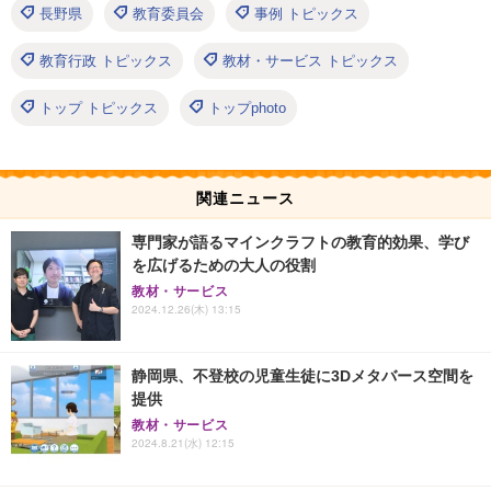
長野県
教育委員会
事例 トピックス
教育行政 トピックス
教材・サービス トピックス
トップ トピックス
トップphoto
関連ニュース
専門家が語るマインクラフトの教育的効果、学び
を広げるための大人の役割
教材・サービス
2024.12.26(木) 13:15
静岡県、不登校の児童生徒に3Dメタバース空間を
提供
教材・サービス
2024.8.21(水) 12:15