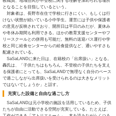
教職員、地域住民が不登校に関する理解を深められる場所
となることを目指しているという。
対象者は、長野市在住で学校に行きにくい、もしくは行
けない状態が続いている小中学生。運営には子供や保護者
の意見が反映されており、開所日は平日のみだが、夏休み
や冬休み期間も利用できる。ほかの教育支援センターやフ
リースクールとの併用も可能だ。無料の送迎バス運行や学
校と同じ給食センターからの給食提供など、通いやすさも
配慮されている。
SaSaLANDに来た日は、在籍校の「出席扱い」となる。
轟氏は、「子供たちはもちろん、不登校の子供たちを支え
る保護者にとっても、SaSaLANDで無理なく自分のペース
で過ごしながら出席扱いを受けられるのは大きなメリット
ではないでしょうか」と話す。
充実した設備と自由な過ごし方
SaSaLANDは元小学校の施設を活用しているため、子供
たちが自由に活動できる空間が充実している。たとえば、
工作ができる「アトリエルーム」、本を読みながらくつろ