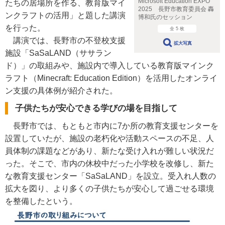
Microsoft Education EXPO
たちの居場所を作る、教育版マイ
2025 長野市教育委員会 轟
ンクラフトの活用」と題した講演
博和氏のセッション
を行った。
全 5 枚
講演では、長野市の不登校支援
拡大写真
施設「SaSaLAND（ササラン
ド）」の取組みや、施設内で導入している教育版マインク
ラフト（Minecraft: Education Edition）を活用したオンライ
ン支援の具体例が紹介された。
子供たちが安心できる学びの場を目指して
長野市では、もともと市内に7か所の教育支援センターを
設置していたが、施設の老朽化や活動スペースの不足、人
員体制の課題などがあり、新たな受け入れが難しい状況だ
った。そこで、市内の休校中だった小学校を改修し、新た
な教育支援センター「SaSaLAND」を設立。受入れ人数の
拡大を図り、より多くの子供たちが安心して過ごせる環境
を整備したという。