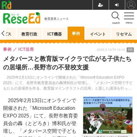
教育業界ニュース
menu
search
事例
ービス
教育行政
ICT機器
イベント
リセマム
事例
ICT活用
2025.5.16 Fri 10:15
PR
メタバースと教育版マイクラで広がる子供たち
の居場所…長野市の不登校支援
2025年2月13日にオンラインで開催された「Microsoft Education EXPO
2025」にて、長野市教育委員会の轟博和氏が登壇し、「メタバース空間で子ど
もたちの居場所を作る、教育版マインクラフトの活用」と題した講演を行っ
た。
2025年2月13日にオンラインで
開催された「Microsoft Education
EXPO 2025」にて、長野市教育委
員会の轟（とどろき）博和氏が登
壇し、「メタバース空間で子ども