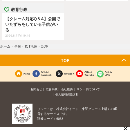
教育行政
【クレーム対応Q＆A】公園で
いたずらをしている子供がい
る
2026.8.7 Fri 19:45
ホーム
›
事例
›
ICT活用
›
記事
TOP
Official
Official
Official
Home
Official X
Facebook
YouTube
LINE
お問合せ
広告掲載
会社概要
リシードについて
個人情報保護方針
リシードは、株式会社イード（東証グロース上場）の運
営するサービスです。
証券コード：6038
×