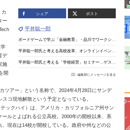
・カ
シェア
ポスト
ター
平井聡一郎
ech
ボードゲームで学ぶ「金融教育」・品川でワークショップ6/21
見学
平井聡一郎氏と考える高校改革、オンラインイベント3/26
育デ
平井聡一郎氏と考える「学校経営」セミナー…ゲストは現職の学校リーダー
実施
会を開
編集部にメッセージを送る
アメリカツアー」という名称で、2024年4月28日にサンデ
ンシスコ現地解散という予定となっている。
h（ハイテックハイ）は、アメリカ・カリフォルニア州サン
ールとよばれる公立高校。2000年の開校以来、系
れ、現在は14校が開校している。政府や州などの公