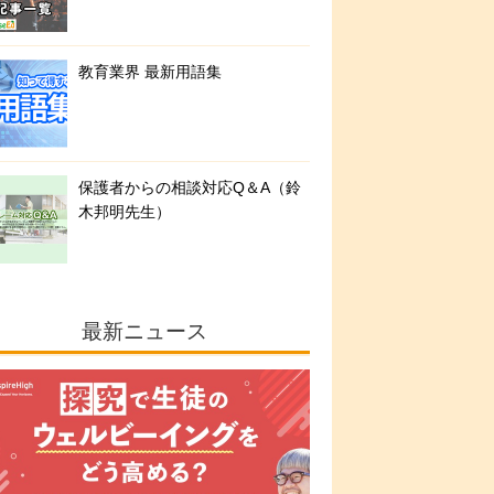
教育業界 最新用語集
保護者からの相談対応Q＆A（鈴
木邦明先生）
最新ニュース