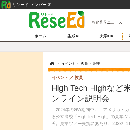
リシード メンバーズ
教育業界ニュース
ホーム
生成AI
大学DX
ホーム
›
イベント
›
教員
›
記事
イベント
教員
High Tech Hig
ンライン説明会
2024年のGW期間中に、アメリカ・
る公立高校「High Tech High」
氏。見学ツアー実施にあたり、2023年1