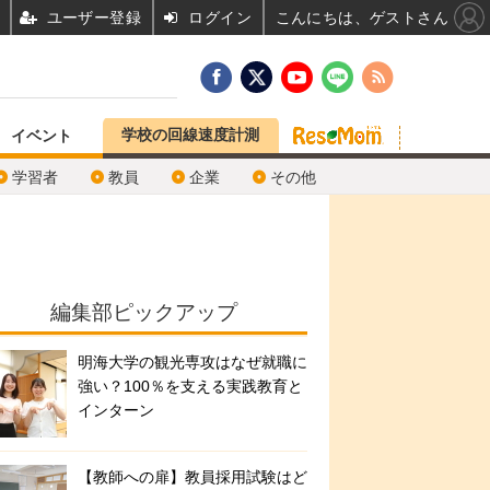
ユーザー登録
ログイン
こんにちは、ゲストさん
学校の回線速度計測
イベント
学習者
教員
企業
その他
編集部ピックアップ
明海大学の観光専攻はなぜ就職に
強い？100％を支える実践教育と
インターン
【教師への扉】教員採用試験はど