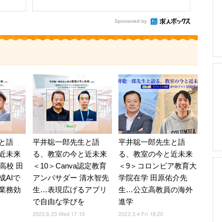
Sponsored by
と語
平井聡一郎先生と語
平井聡一郎先生と語
近未来
る、教室の今と近未来
る、教室の今と近未来
高校 田
＜10＞Canva認定教育
＜9＞コロンビア教育大
成AIで
アンバサダー 清水智先
学院在学 田原佑介先
業務効
生…表現広げるアプリ
生…公立高教員の海外
で自由な学びを
進学
2023.8.23 Wed 17:15
2022.3.4 Fri 18:20