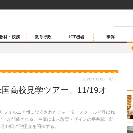
教材・校務
教育行政
ICT機器
事例
2023.11.13 Mon 18:15
hなど米国高校見学ツアー、11/19オ
カリフォルニア州に設立されたチャータースクールと呼ばれ
の見学ツアーが開催される。主催は未来教育デザインの平井聡一郎
1月19日に説明会を開催する。