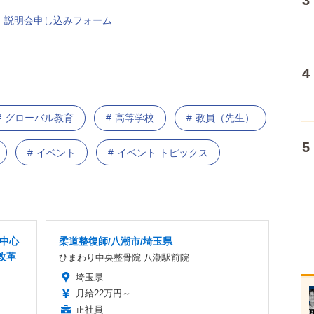
カツアー」説明会申し込みフォーム
グローバル教育
高等学校
教員（先生）
イベント
イベント トピックス
者中心
柔道整復師/八潮市/埼玉県
改革
ひまわり中央整骨院 八潮駅前院
埼玉県
月給22万円～
正社員