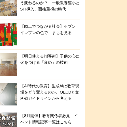
う変わるのか？ 一般教養縮小と
SPI導入、面接重視の時代
【図工でつながる社会】セブン‐
イレブンの色で、まちを見る
【明日使える指導術】子供の心に
火をつける「褒め」の技術
【AI時代の教育】生成AIは教育現
場をどう変えるのか、OECDと文
科省ガイドラインから考える
【8月開催】教育関係者必見！イ
ベント情報記事一覧はこちら