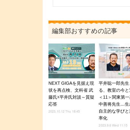
編集部おすすめの記事
NEXT GIGAを見据え現
平井聡一郎先生
状を再点検、文科省 武
る、教室の今と
藤氏☓平井氏対談～質疑
＜11＞関東第一
応答
中善将先生…生
自主的な学びと
2023.10.12 Thu 18:45
率化
2023.9.6 Wed 11:15