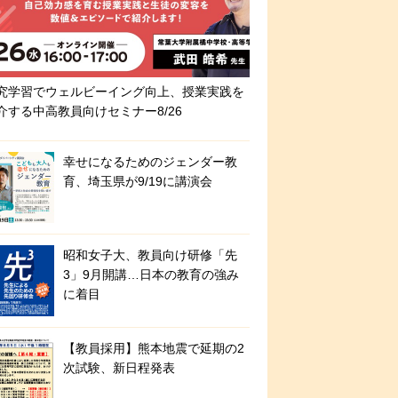
究学習でウェルビーイング向上、授業実践を
介する中高教員向けセミナー8/26
幸せになるためのジェンダー教
育、埼玉県が9/19に講演会
昭和女子大、教員向け研修「先
3」9月開講…日本の教育の強み
に着目
【教員採用】熊本地震で延期の2
次試験、新日程発表