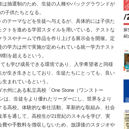
者は抽選制のため、生徒の人種やバックグラウンドが
層の子供たちとなる。
のテーマなどを生徒へ与えるが、具体的には子供た
ェクトを進める学習スタイルを用いている。テストな
探
紹
クラスやチームで作品を作り上げる展示会を開催。定
徒の学力は州で実施が定められている統一学力テスト
9割を超えるという。
員にとっても学び成長できる環境であり、入学希望者と同様
生が生き生きとしており、生徒たちにとっても、良い
も生まれているという。
にある私立高校「One Stone（ワンストー
ーンは、生徒をより優れたリーダーにし、世界をより
する高校。体験的な奉仕活動、革新的な取組み、社会
改革を通して、高校生が21世紀のスキルを学び、実
会費や手数料を徴収しないため、放課後のスタジオや