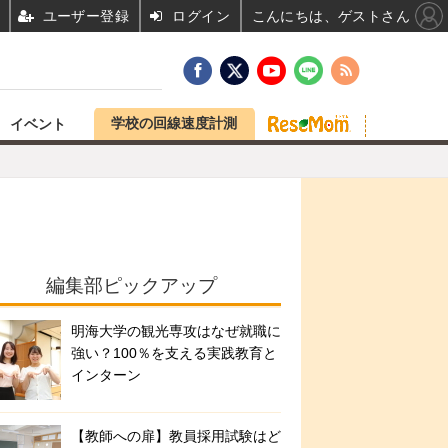
ユーザー登録
ログイン
こんにちは、ゲストさん
学校の回線速度計測
イベント
編集部ピックアップ
明海大学の観光専攻はなぜ就職に
強い？100％を支える実践教育と
インターン
【教師への扉】教員採用試験はど