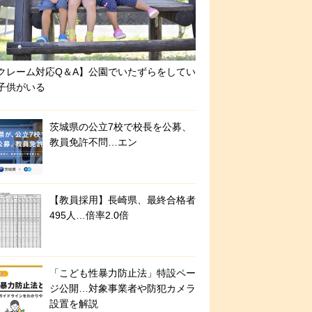
クレーム対応Q＆A】公園でいたずらをしてい
子供がいる
茨城県の公立7校で校長を公募、
教員免許不問…エン
【教員採用】長崎県、最終合格者
495人…倍率2.0倍
「こども性暴力防止法」特設ペー
ジ公開…対象事業者や防犯カメラ
設置を解説