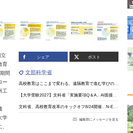
国立
シェア
ポスト
教育
文部科学省
標期間
ロー
高校教育はここまで変わる、遠隔教育で進む学びのアップデート
州工
【大学受験2027】文科省「実施要項Q＆A」AI面接不可など面接ルール明確化
文科省、高校教育改革のキックオフ8/24開催…N-E.X.T.始動
価
大学
編集部にメッセージを送る
に、