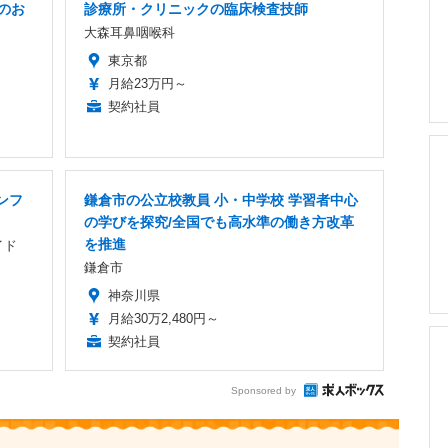
のお
診療所・クリニックの臨床検査技師
大森耳鼻咽喉科
東京都
月給23万円～
契約社員
ンフ
鎌倉市の公立校教員 小・中学校 学習者中心
の学びを探究/全国でも高水準の働き方改革
を推進
イド
鎌倉市
神奈川県
月給30万2,480円～
契約社員
Sponsored by