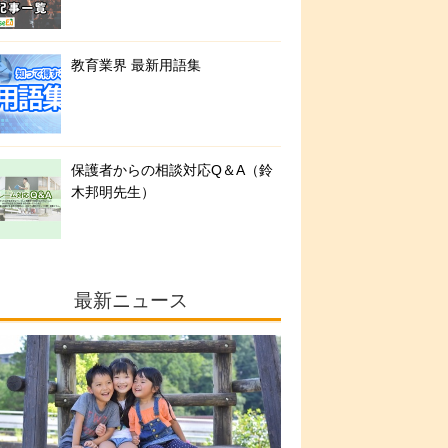
教育業界 最新用語集
保護者からの相談対応Q＆A（鈴
木邦明先生）
最新ニュース