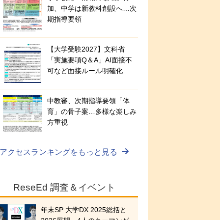
加、中学は新教科創設へ…次
期指導要領
【大学受験2027】文科省
「実施要項Q＆A」AI面接不
可など面接ルール明確化
中教審、次期指導要領「体
育」の骨子案…多様な楽しみ
方重視
アクセスランキングをもっと見る
ReseEd 調査＆イベント
年末SP 大学DX 2025総括と