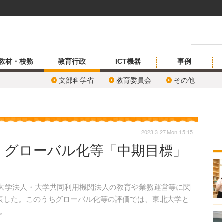
教材・校務
教育行政
ICT機器
事例
文部科学省
教育委員会
その他
2023.3.27 Mon 15:15
、グローバル化等「中期目標」
立大学法人・大学共同利用機関法人の教育や業務運営等に関
表した。このうちグローバル化等の評価では、東北大学と
。