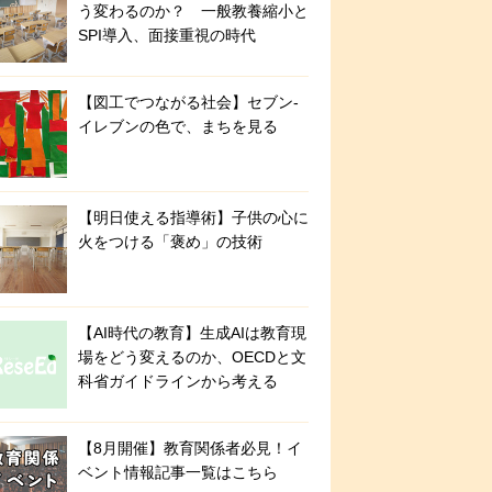
う変わるのか？ 一般教養縮小と
SPI導入、面接重視の時代
【図工でつながる社会】セブン‐
イレブンの色で、まちを見る
【明日使える指導術】子供の心に
火をつける「褒め」の技術
【AI時代の教育】生成AIは教育現
場をどう変えるのか、OECDと文
科省ガイドラインから考える
【8月開催】教育関係者必見！イ
ベント情報記事一覧はこちら