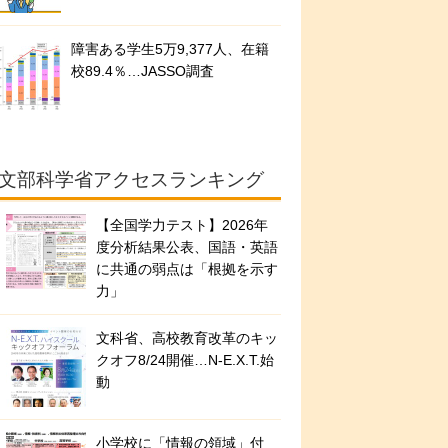
障害ある学生5万9,377人、在籍
校89.4％…JASSO調査
文部科学省アクセスランキング
【全国学力テスト】2026年
度分析結果公表、国語・英語
に共通の弱点は「根拠を示す
力」
文科省、高校教育改革のキッ
クオフ8/24開催…N-E.X.T.始
動
小学校に「情報の領域」付