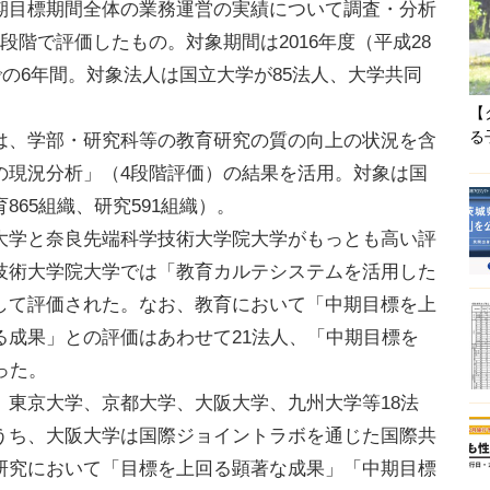
期目標期間全体の業務運営の実績について調査・分析
段階で評価したもの。対象期間は2016年度（平成28
での6年間。対象法人は国立大学が85法人、大学共同
【
る
、学部・研究科等の教育研究の質の向上の状況を含
の現況分析」（4段階評価）の結果を活用。対象は国
65組織、研究591組織）。
学と奈良先端科学技術大学院大学がもっとも高い評
技術大学院大学では「教育カルテシステムを活用した
して評価された。なお、教育において「中期目標を上
る成果」との評価はあわせて21法人、「中期目標を
った。
東京大学、京都大学、大阪大学、九州大学等18法
うち、大阪大学は国際ジョイントラボを通じた国際共
研究において「目標を上回る顕著な成果」「中期目標