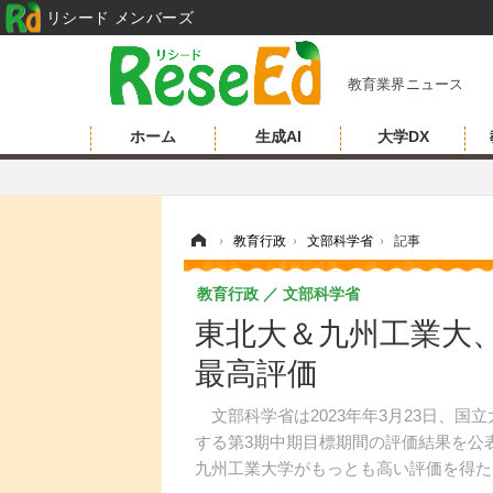
リシード メンバーズ
教育業界ニュース
ホーム
生成AI
大学DX
ホーム
›
教育行政
›
文部科学省
›
記事
教育行政
文部科学省
東北大＆九州工業大
最高評価
文部科学省は2023年年3月23日、国
する第3期中期目標期間の評価結果を公
九州工業大学がもっとも高い評価を得た