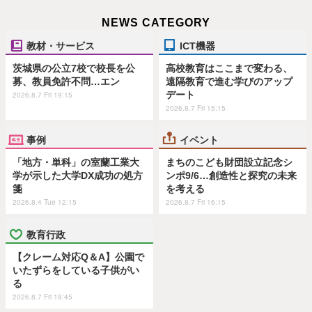
NEWS CATEGORY
教材・サービス
ICT機器
茨城県の公立7校で校長を公
高校教育はここまで変わる、
募、教員免許不問…エン
遠隔教育で進む学びのアップ
デート
2026.8.7 Fri 19:15
2026.8.7 Fri 15:15
事例
イベント
「地方・単科」の室蘭工業大
まちのこども財団設立記念シ
学が示した大学DX成功の処方
ンポ9/6…創造性と探究の未来
箋
を考える
2026.8.4 Tue 12:15
2026.8.7 Fri 16:15
教育行政
【クレーム対応Q＆A】公園で
いたずらをしている子供がい
る
2026.8.7 Fri 19:45