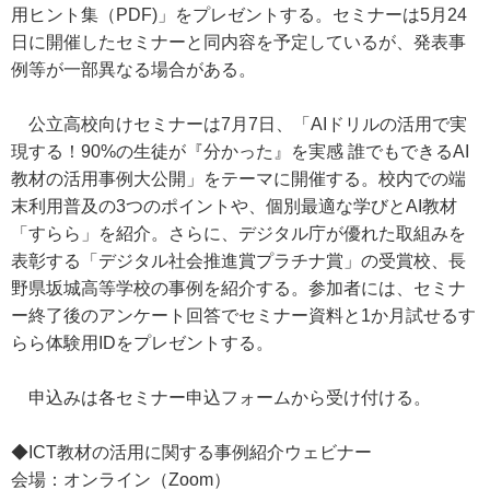
用ヒント集（PDF)」をプレゼントする。セミナーは5月24
日に開催したセミナーと同内容を予定しているが、発表事
例等が一部異なる場合がある。
公立高校向けセミナーは7月7日、「AIドリルの活用で実
現する！90%の生徒が『分かった』を実感 誰でもできるAI
教材の活用事例大公開」をテーマに開催する。校内での端
末利用普及の3つのポイントや、個別最適な学びとAI教材
「すらら」を紹介。さらに、デジタル庁が優れた取組みを
表彰する「デジタル社会推進賞プラチナ賞」の受賞校、長
野県坂城高等学校の事例を紹介する。参加者には、セミナ
ー終了後のアンケート回答でセミナー資料と1か月試せるす
らら体験用IDをプレゼントする。
申込みは各セミナー申込フォームから受け付ける。
◆ICT教材の活用に関する事例紹介ウェビナー
会場：オンライン（Zoom）