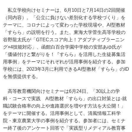
私立学校向けセミナーは、6月10日と7月14日の2回開催
（同内容）。「公立に負けない差別化する学校づくり」を
テーマに、コロナによって変わった学校現場や、AI型教材
「すらら」の説明を行う。また、東海大学菅生高等学校の
谷野龍太氏が「GTECスコア向上！アダプティブラーニン
グ×4技能対応」、函館白百合学園中学校の安部あゆ氏が
「価値付けと繋がりを！『すらら』を活用した生徒募集活
用事例」をテーマにそれぞれが活用事例を紹介する。参加
学校には、2023年3月に利用できるAI型教材「すらら」のID
を無償提供する。
高等教育機関向けセミナーは6月24日、「30以上の学
科・コースで実践 AI型教材「すらら」の出口対策とは-就
職試験合格率の向上や進路選択を増やす方法を大公開！」
をテーマに開催する。活用事例として、清風情報工科学
院・東京農業大学の事例を紹介する。参加者には、セミナ
ー終了後のアンケート回答で「実践型リメディアル教育事