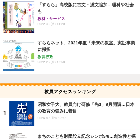
「すらら」高校版に古文・漢文追加…理科や社会
も
教材・サービス
2022.3.2(水) 14:20
すららネット、2021年度「未来の教室」実証事業
に採択
教育行政
2022.2.2(水) 17:50
教員アクセスランキング
昭和女子大、教員向け研修「先3」9月開講…日本
の教育の強みに着目
2026.8.6 Thu 17:45
まちのこども財団設立記念シンポ9/6…創造性と探