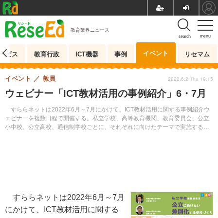
教育業界ニュース
menu
search
イベント
ービス
教育行政
ICT機器
事例
リセマム
イベント
教員
2022.6.2 Thu 19:15
ウェビナー「ICT教材活用の事例紹介」6・7月
すららネットは2022年6月～7月にかけて、ICT教材活用に関する事例紹介ウ
ェビナーを複数日程で開催する。私立学校、高等教育機関、教育委員会、公立
小中校、公立高校、通信制学校ごとに、それぞれに向けたテーマで実施する。
参加無料。事前申込制。
すららネットは2022年6月～7月
にかけて、ICT教材活用に関する