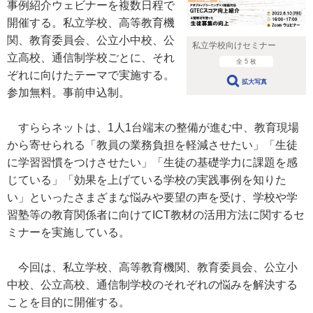
事例紹介ウェビナーを複数日程で
開催する。私立学校、高等教育機
関、教育委員会、公立小中校、公
私立学校向けセミナー
立高校、通信制学校ごとに、それ
全 5 枚
ぞれに向けたテーマで実施する。
拡大写真
参加無料。事前申込制。
すららネットは、1人1台端末の整備が進む中、教育現場
から寄せられる「教員の業務負担を軽減させたい」「生徒
に学習習慣をつけさせたい」「生徒の基礎学力に課題を感
じている」「効果を上げている学校の実践事例を知りた
い」といったさまざまな悩みや要望の声を受け、学校や学
習塾等の教育関係者に向けてICT教材の活用方法に関するセ
ミナーを実施している。
今回は、私立学校、高等教育機関、教育委員会、公立小
中校、公立高校、通信制学校のそれぞれの悩みを解決する
ことを目的に開催する。