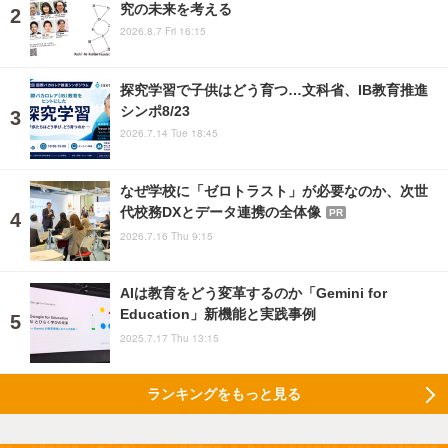
究の未来を考える
2026.8.7 Fri 16:15
探究学習で子供はどう育つ…文科省、IB教育推進
シンポ8/23
2026.7.14 Tue 18:45
なぜ学校に「ゼロトラスト」が必要なのか、次世
代校務DXとデータ連携の全体像
PR
2026.7.16 Thu 9:15
AIは教育をどう変革するのか「Gemini for
Education」新機能と実践事例
2025.7.17 Thu 13:15
ランキングをもっと見る