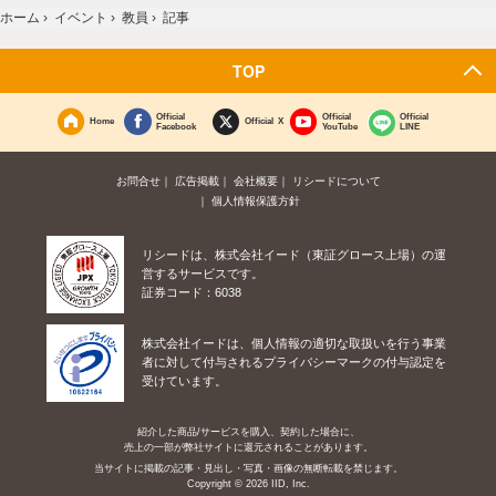
ホーム
›
イベント
›
教員
›
記事
TOP
Official
Official
Official
Home
Official X
Facebook
YouTube
LINE
お問合せ
広告掲載
会社概要
リシードについて
個人情報保護方針
リシードは、株式会社イード（東証グロース上場）の運
営するサービスです。
証券コード：6038
株式会社イードは、個人情報の適切な取扱いを行う事業
者に対して付与されるプライバシーマークの付与認定を
受けています。
紹介した商品/サービスを購入、契約した場合に、
売上の一部が弊社サイトに還元されることがあります。
当サイトに掲載の記事・見出し・写真・画像の無断転載を禁じます。
Copyright © 2026 IID, Inc.