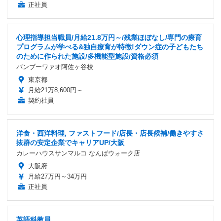
正社員
心理指導担当職員/月給21.8万円～/残業ほぼなし/専門の療育
プログラムが学べる&独自療育が特徴!ダウン症の子どもたち
のために作られた施設/多機能型施設/資格必須
バンブーワァオ阿佐ヶ谷校
東京都
月給21万8,600円～
契約社員
洋食・西洋料理, ファストフード/店長・店長候補/働きやすさ
抜群の安定企業でキャリアUP/大阪
カレーハウスサンマルコ なんばウォーク店
大阪府
月給27万円～34万円
正社員
英語科教員