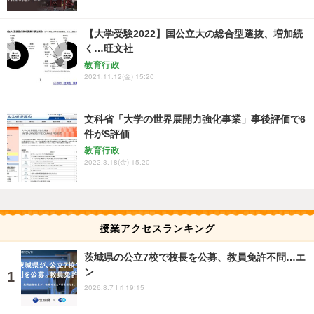
【大学受験2022】国公立大の総合型選抜、増加続
く…旺文社
教育行政
2021.11.12(金) 15:20
文科省「大学の世界展開力強化事業」事後評価で6
件がS評価
教育行政
2022.3.18(金) 15:20
授業アクセスランキング
茨城県の公立7校で校長を公募、教員免許不問…エ
ン
2026.8.7 Fri 19:15