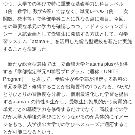
つつ、大学での学びで特に重要な基礎学力は科目レベル
（例：数学I、数学A等）ではなく、単元レベル（例：二次
関数、確率等）で学部学科ごとに異なる点に着目。今回、
その重要な単元の学力を確認しつつ、アドミッションポリ
シー・入試企画として受験生に発信する方法として、AI学
習システム「atama＋」を活用した総合型選抜を新たに実施
することを決定した。
新たな総合型選抜では、立命館大学とatama plusが提供
する「学部指定単元AI学習プログラム（通称：UNITE
Program）」を通じて、受験生が各学部が指定する教科の
単元を学習・修得することが出願要件の1つとなる。AIがひ
とりひとりの習熟度を分析し、個別最適化した学習を提供
するatama＋の特性を生かし、受験生は効果的かつ実質的に
単元ごとの基礎学力を修得するだけでなく、高校までの学
びが大学入学後の学びにどうつながるのか具体的にイメー
ジをもち、入学後の大学での学びへスムーズに適応するこ
とが可能になるという。