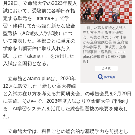
月29日、立命館大学の2023年度入
試において、受験前に各学部が指
定する単元を「atama＋」で学
習・修得してから臨む新たな総合
「新しい高大接続と入試の
在り方を考える共同研究
型選抜（AO選抜入学試験）につ
会」報告会見のようす【左
いて発表した。学部ごとに単元の
から立命館副総長 兼 立命館
大学副学長・伊坂氏、立命
学修を出願要件に取り入れた入
館理事長・森島氏、atama
試、また「atama＋」を活用した
plus代表取締役CEO・稲田
氏】
入試は全国初となる。
全 4 枚
拡大写真
立命館とatama plusは、2020年
12月に設立した「新しい高大接続
と入試の在り方を考える共同研究会」の報告会見を3月29日
に実施。その中で、2023年度入試より立命館大学で開始す
る、AI学習システムを活用した総合型選抜の概要を発表し
た。
立命館大学は、科目ごとの総合的な基礎学力を前提とし