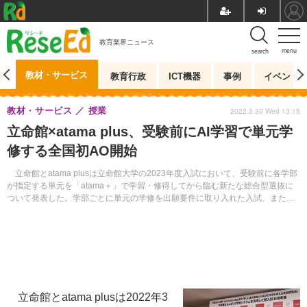
教育業界ニュース
menu
search
教材・サービス
測
教育行政
ICT機器
事例
イベント
教材・サービス
授業
2022.3.30 Wed 13:15
立命館×atama plus、受験前にAI学習で単元学
修する全国初AO開始
立命館とatama plusは立命館大学の2023年度入試において、受験前に各学部
が指定する単元を「atama＋」で学習・修得してから臨む新たな総合型選抜に
ついて発表した。学部ごとに単元の学修を出願要件に取り入れた入試、また
「atama＋」を活用した入試は全国初となる。
立命館とatama plusは2022年3