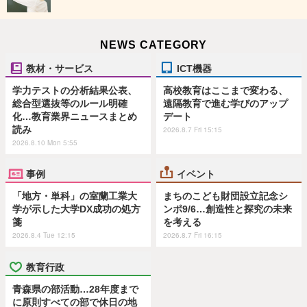
NEWS CATEGORY
教材・サービス
ICT機器
学力テストの分析結果公表、
高校教育はここまで変わる、
総合型選抜等のルール明確
遠隔教育で進む学びのアップ
化…教育業界ニュースまとめ
デート
読み
2026.8.7 Fri 15:15
2026.8.10 Mon 5:55
事例
イベント
「地方・単科」の室蘭工業大
まちのこども財団設立記念シ
学が示した大学DX成功の処方
ンポ9/6…創造性と探究の未来
箋
を考える
2026.8.4 Tue 12:15
2026.8.7 Fri 16:15
教育行政
青森県の部活動…28年度まで
に原則すべての部で休日の地