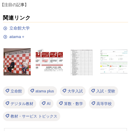
【注目の記事】
関連リンク
立命館大学
atama＋
立命館
atama plus
大学入試
入試・受験
デジタル教材
AI
算数・数学
高等学校
教材・サービス トピックス