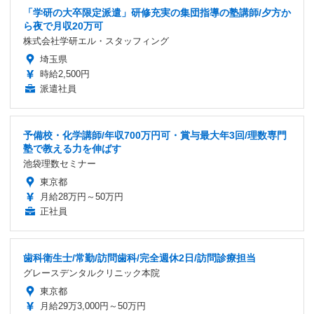
「学研の大卒限定派遣」研修充実の集団指導の塾講師/夕方か
ら夜で月収20万可
株式会社学研エル・スタッフィング
埼玉県
時給2,500円
派遣社員
予備校・化学講師/年収700万円可・賞与最大年3回/理数専門
塾で教える力を伸ばす
池袋理数セミナー
東京都
月給28万円～50万円
正社員
歯科衛生士/常勤/訪問歯科/完全週休2日/訪問診療担当
グレースデンタルクリニック本院
東京都
月給29万3,000円～50万円