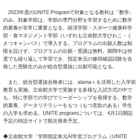
2023年度のUNITE Programで対象となる教科は「数学」
のみ。対象学部は、学部の専門分野を学習するために数学
的素養が非常に重要となる、経済学部・スポーツ健康科学
部・食マネジメント学部（いずれも立命館大学びわこ・く
さつキャンパス）で導入する。プログラムの出願人数は制
限を設けず、プログラムの出願・受講は無料。期間中は何
度でも繰り返して学習でき、指定単元の修得確認試験を合
格した受験生のみが総合型選抜に出願可能となる。
また、総合型選抜合格者には、atama＋を活用した入学前
教育も実施。立命館大学で実施する多様な入試方式の中で
も、特に学部での学びでリーダーシップを発揮する、数学
的素養、データリテラシーをもつ（もつ意欲のある）学生
の入学を求める。UNITE programについては、4月1日開設
予定の特設サイトで順次発表予定。
◆立命館大学「学部指定単元AI学習プログラム（UNITE