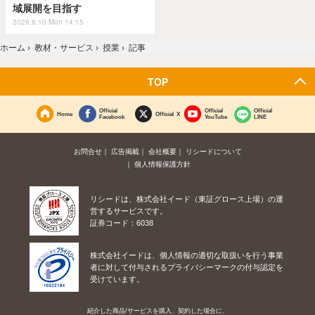
域展開を目指す
2026.8.10 Mon 14:15
ホーム
›
教材・サービス
›
授業
›
記事
TOP
Official
Official
Official
Home
Official X
Facebook
YouTube
LINE
お問合せ
広告掲載
会社概要
リシードについて
個人情報保護方針
リシードは、株式会社イード（東証グロース上場）の運
営するサービスです。
証券コード：6038
株式会社イードは、個人情報の適切な取扱いを行う事業
者に対して付与されるプライバシーマークの付与認定を
受けています。
紹介した商品/サービスを購入、契約した場合に、